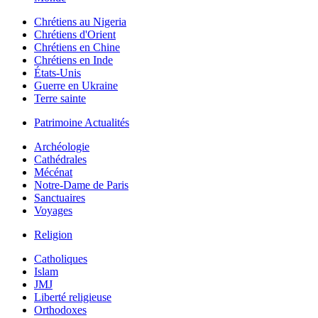
Chrétiens au Nigeria
Chrétiens d'Orient
Chrétiens en Chine
Chrétiens en Inde
États-Unis
Guerre en Ukraine
Terre sainte
Patrimoine Actualités
Archéologie
Cathédrales
Mécénat
Notre-Dame de Paris
Sanctuaires
Voyages
Religion
Catholiques
Islam
JMJ
Liberté religieuse
Orthodoxes