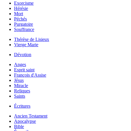
Exorcisme
Hérésie
Mort
Péchés
Purgatoire
Souffrance
Thérèse de Lisieux
Vierge Marie
Dévotion
Anges
Esprit saint
François d'Assise
Jésus
Miracle
Reliques
Saints
Écritures
Ancien Testament
Apocalypse
Bible