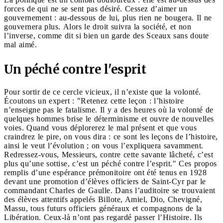
forces de qui ne se sent pas désiré. Cessez d’aimer un
gouvernement : au-dessous de lui, plus rien ne bougera. Il ne
gouvernera plus. Alors le droit suivra la société, et non
l’inverse, comme dit si bien un garde des Sceaux sans doute
mal aimé.
Un péché contre l'esprit
Pour sortir de ce cercle vicieux, il n’existe que la volonté.
Écoutons un expert : "Retenez cette leçon : l’histoire
n’enseigne pas le fatalisme. Il y a des heures où la volonté de
quelques hommes brise le déterminisme et ouvre de nouvelles
voies. Quand vous déplorerez le mal présent et que vous
craindrez le pire, on vous dira : ce sont les leçons de l’histoire,
ainsi le veut l’évolution ; on vous l’expliquera savamment.
Redressez-vous, Messieurs, contre cette savante lâcheté, c’est
plus qu’une sottise, c’est un péché contre l’esprit." Ces propos
remplis d’une espérance prémonitoire ont été tenus en 1928
devant une promotion d’élèves officiers de Saint-Cyr par le
commandant Charles de Gaulle. Dans l’auditoire se trouvaient
des élèves attentifs appelés Billote, Amiel, Dio, Chevigné,
Massu, tous futurs officiers généraux et compagnons de la
Libération. Ceux-là n’ont pas regardé passer l’Histoire. Ils