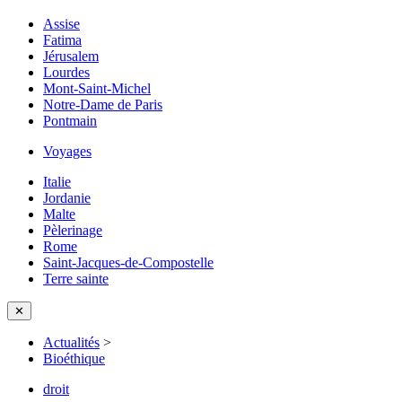
Assise
Fatima
Jérusalem
Lourdes
Mont-Saint-Michel
Notre-Dame de Paris
Pontmain
Voyages
Italie
Jordanie
Malte
Pèlerinage
Rome
Saint-Jacques-de-Compostelle
Terre sainte
✕
Actualités
>
Bioéthique
droit