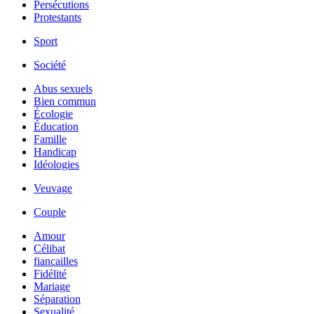
Persécutions
Protestants
Sport
Société
Abus sexuels
Bien commun
Écologie
Éducation
Famille
Handicap
Idéologies
Veuvage
Couple
Amour
Célibat
fiancailles
Fidélité
Mariage
Séparation
Sexualité