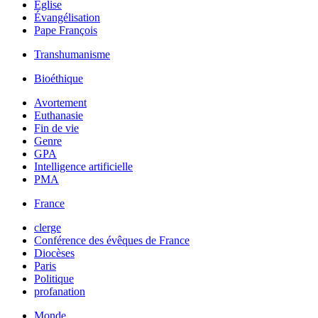
Église
Évangélisation
Pape François
Transhumanisme
Bioéthique
Avortement
Euthanasie
Fin de vie
Genre
GPA
Intelligence artificielle
PMA
France
clerge
Conférence des évêques de France
Diocèses
Paris
Politique
profanation
Monde