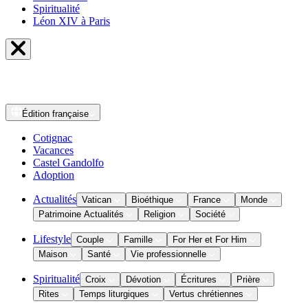
Spiritualité
Léon XIV à Paris
Édition
française
Cotignac
Vacances
Castel Gandolfo
Adoption
Actualités
Vatican
Bioéthique
France
Monde
Patrimoine Actualités
Religion
Société
Lifestyle
Couple
Famille
For Her et For Him
Maison
Santé
Vie professionnelle
Spiritualité
Croix
Dévotion
Écritures
Prière
Rites
Temps liturgiques
Vertus chrétiennes