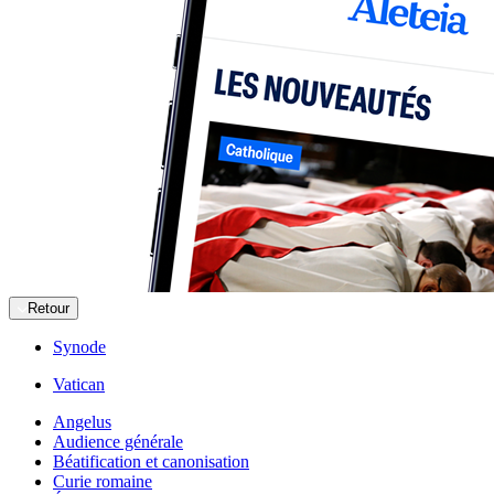
Retour
Synode
Vatican
Angelus
Audience générale
Béatification et canonisation
Curie romaine