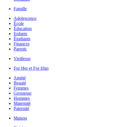
Famille
Adolescence
École
Éducation
Enfants
Étudiants
Finances
Parents
Vieillesse
For Her et For Him
Amitié
Beauté
Femmes
Grossesse
Hommes
Maternité
Paternité
Maison