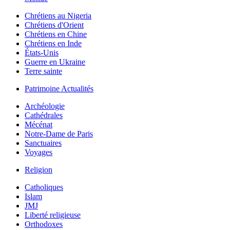
Chrétiens au Nigeria
Chrétiens d'Orient
Chrétiens en Chine
Chrétiens en Inde
États-Unis
Guerre en Ukraine
Terre sainte
Patrimoine Actualités
Archéologie
Cathédrales
Mécénat
Notre-Dame de Paris
Sanctuaires
Voyages
Religion
Catholiques
Islam
JMJ
Liberté religieuse
Orthodoxes