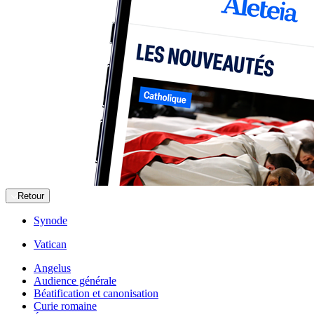
Retour
Synode
Vatican
Angelus
Audience générale
Béatification et canonisation
Curie romaine