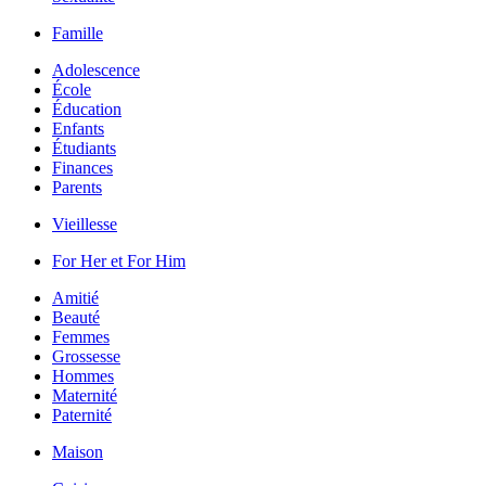
Famille
Adolescence
École
Éducation
Enfants
Étudiants
Finances
Parents
Vieillesse
For Her et For Him
Amitié
Beauté
Femmes
Grossesse
Hommes
Maternité
Paternité
Maison