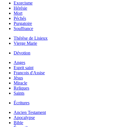
Exorcisme
Hérésie
Mort
Péchés
Purgatoire
Souffrance
Thérèse de Lisieux
Vierge Marie
Dévotion
Anges
Esprit saint
François d'Assise
Jésus
Miracle
Reliques
Saints
Écritures
Ancien Testament
Apocalypse
Bible