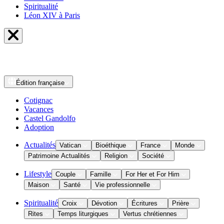
Spiritualité
Léon XIV à Paris
Édition
française
Cotignac
Vacances
Castel Gandolfo
Adoption
Actualités
Vatican
Bioéthique
France
Monde
Patrimoine Actualités
Religion
Société
Lifestyle
Couple
Famille
For Her et For Him
Maison
Santé
Vie professionnelle
Spiritualité
Croix
Dévotion
Écritures
Prière
Rites
Temps liturgiques
Vertus chrétiennes