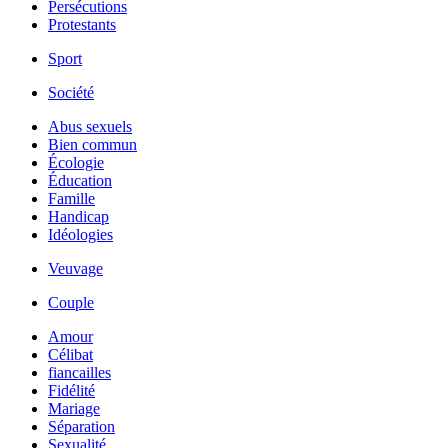
Persécutions
Protestants
Sport
Société
Abus sexuels
Bien commun
Écologie
Éducation
Famille
Handicap
Idéologies
Veuvage
Couple
Amour
Célibat
fiancailles
Fidélité
Mariage
Séparation
Sexualité