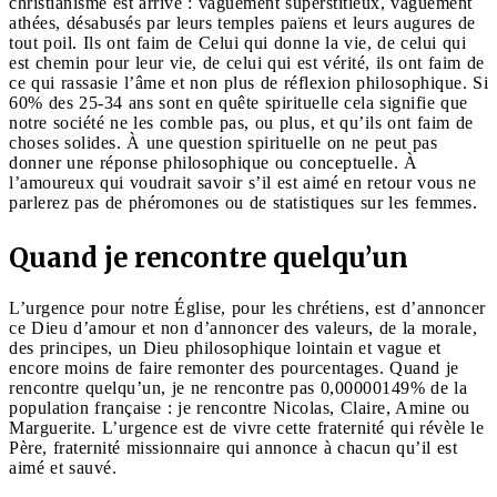
christianisme est arrivé : vaguement superstitieux, vaguement
athées, désabusés par leurs temples païens et leurs augures de
tout poil. Ils ont faim de Celui qui donne la vie, de celui qui
est chemin pour leur vie, de celui qui est vérité, ils ont faim de
ce qui rassasie l’âme et non plus de réflexion philosophique. Si
60% des 25-34 ans sont en quête spirituelle cela signifie que
notre société ne les comble pas, ou plus, et qu’ils ont faim de
choses solides. À une question spirituelle on ne peut pas
donner une réponse philosophique ou conceptuelle. À
l’amoureux qui voudrait savoir s’il est aimé en retour vous ne
parlerez pas de phéromones ou de statistiques sur les femmes.
Quand je rencontre quelqu’un
L’urgence pour notre Église, pour les chrétiens, est d’annoncer
ce Dieu d’amour et non d’annoncer des valeurs, de la morale,
des principes, un Dieu philosophique lointain et vague et
encore moins de faire remonter des pourcentages. Quand je
rencontre quelqu’un, je ne rencontre pas 0,00000149% de la
population française : je rencontre Nicolas, Claire, Amine ou
Marguerite. L’urgence est de vivre cette fraternité qui révèle le
Père, fraternité missionnaire qui annonce à chacun qu’il est
aimé et sauvé.