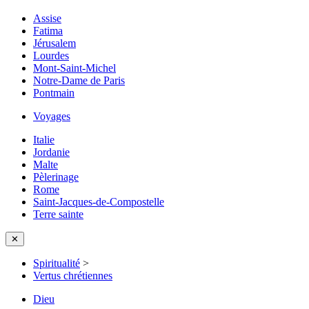
Assise
Fatima
Jérusalem
Lourdes
Mont-Saint-Michel
Notre-Dame de Paris
Pontmain
Voyages
Italie
Jordanie
Malte
Pèlerinage
Rome
Saint-Jacques-de-Compostelle
Terre sainte
✕
Spiritualité
>
Vertus chrétiennes
Dieu