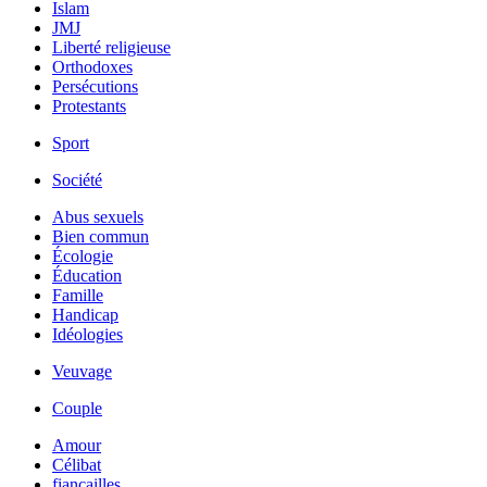
Islam
JMJ
Liberté religieuse
Orthodoxes
Persécutions
Protestants
Sport
Société
Abus sexuels
Bien commun
Écologie
Éducation
Famille
Handicap
Idéologies
Veuvage
Couple
Amour
Célibat
fiancailles