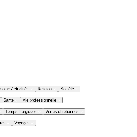
moine Actualités
Religion
Société
Santé
Vie professionnelle
Temps liturgiques
Vertus chrétiennes
res
Voyages