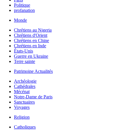
Politique
profanation
Monde
Chrétiens au Nigeria
Chrétiens d'Orient
Chrétiens en Chine
Chrétiens en Inde
États-Unis
Guerre en Ukraine
Terre sainte
Patrimoine Actualités
Archéologie
Cathédrales
Mécénat
Notre-Dame de Paris
Sanctuaires
Voyages
Religion
Catholiques