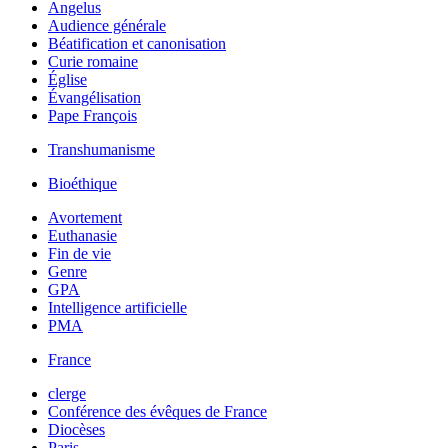
Angelus
Audience générale
Béatification et canonisation
Curie romaine
Église
Évangélisation
Pape François
Transhumanisme
Bioéthique
Avortement
Euthanasie
Fin de vie
Genre
GPA
Intelligence artificielle
PMA
France
clerge
Conférence des évêques de France
Diocèses
Paris