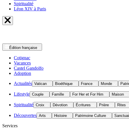
Spiritualité
Léon XIV à Paris
Édition
française
Cotignac
Vacances
Castel Gandolfo
Adoption
Actualités
Vatican
Bioéthique
France
Monde
Patri
Lifestyle
Couple
Famille
For Her et For Him
Maison
Spiritualité
Croix
Dévotion
Écritures
Prière
Rites
Découvertes
Arts
Histoire
Patrimoine Culture
Sanctuai
Services