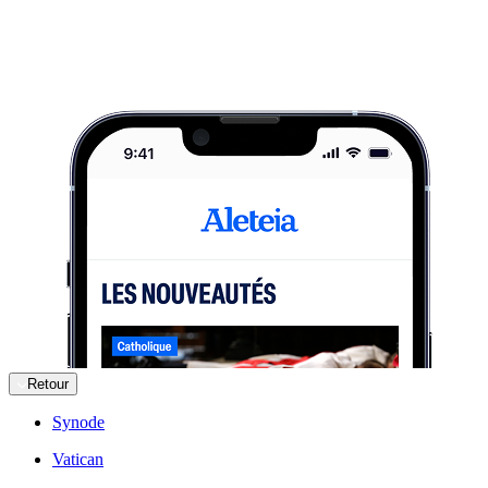
Retour
Synode
Vatican