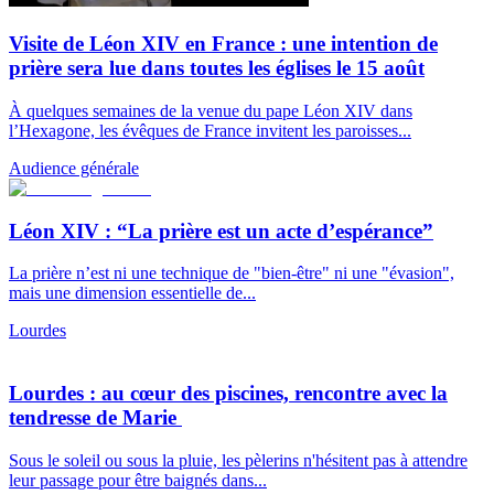
Visite de Léon XIV en France : une intention de
prière sera lue dans toutes les églises le 15 août
À quelques semaines de la venue du pape Léon XIV dans
l’Hexagone, les évêques de France invitent les paroisses...
Audience générale
Léon XIV : “La prière est un acte d’espérance”
La prière n’est ni une technique de "bien-être" ni une "évasion",
mais une dimension essentielle de...
Lourdes
Lourdes : au cœur des piscines, rencontre avec la
tendresse de Marie
Sous le soleil ou sous la pluie, les pèlerins n'hésitent pas à attendre
leur passage pour être baignés dans...