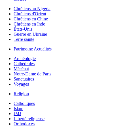
Chrétiens au Nigeria
Chrétiens d'Orient
Chrétiens en Chine
Chrétiens en Inde
États-Unis
Guerre en Ukraine
Terre sainte
Patrimoine Actualités
Archéologie
Cathédrales
Mécénat
Notre-Dame de Paris
Sanctuaires
Voyages
Religion
Catholiques
Islam
JMJ
Liberté religieuse
Orthodoxes