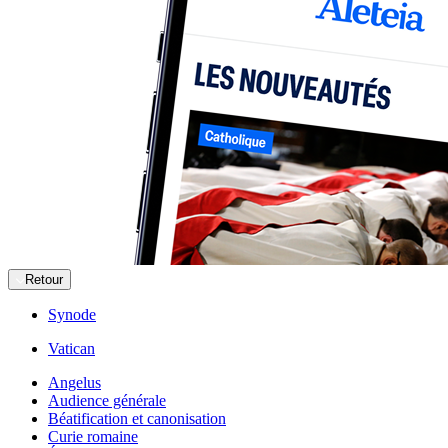
Retour
Synode
Vatican
Angelus
Audience générale
Béatification et canonisation
Curie romaine