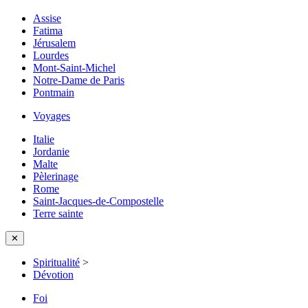
Assise
Fatima
Jérusalem
Lourdes
Mont-Saint-Michel
Notre-Dame de Paris
Pontmain
Voyages
Italie
Jordanie
Malte
Pèlerinage
Rome
Saint-Jacques-de-Compostelle
Terre sainte
✕
Spiritualité
>
Dévotion
Foi