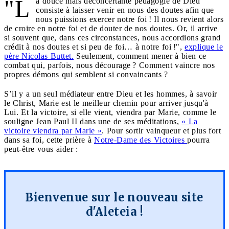
"L
a douce mais déconcertante pédagogie de Dieu
consiste à laisser venir en nous des doutes afin que
nous puissions exercer notre foi ! Il nous revient alors
de croire en notre foi et de douter de nos doutes. Or, il arrive
si souvent que, dans ces circonstances, nous accordions grand
crédit à nos doutes et si peu de foi… à notre foi !",
explique le
père Nicolas Buttet.
Seulement, comment mener à bien ce
combat qui, parfois, nous décourage ? Comment vaincre nos
propres démons qui semblent si convaincants ?
S’il y a un seul médiateur entre Dieu et les hommes, à savoir
le Christ, Marie est le meilleur chemin pour arriver jusqu'à
Lui. Et la victoire, si elle vient, viendra par Marie, comme le
souligne
Jean Paul II dans une de ses méditations,
« La
victoire viendra par Marie »
. Pour sortir vainqueur et plus fort
dans sa foi, cette prière à
Notre-Dame des Victoires
pourra
peut-être vous aider :
Bienvenue sur le nouveau site
d'Aleteia !