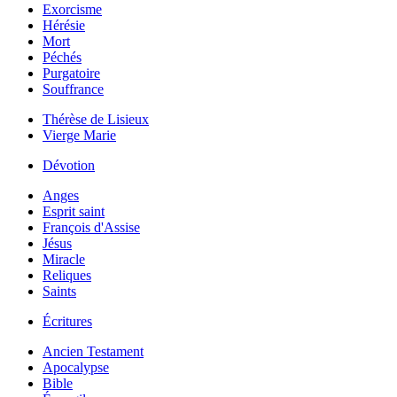
Exorcisme
Hérésie
Mort
Péchés
Purgatoire
Souffrance
Thérèse de Lisieux
Vierge Marie
Dévotion
Anges
Esprit saint
François d'Assise
Jésus
Miracle
Reliques
Saints
Écritures
Ancien Testament
Apocalypse
Bible