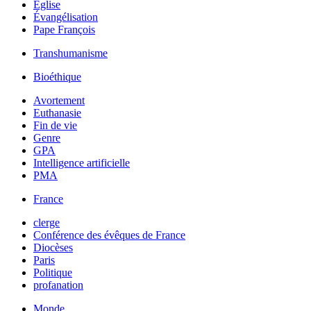
Église
Évangélisation
Pape François
Transhumanisme
Bioéthique
Avortement
Euthanasie
Fin de vie
Genre
GPA
Intelligence artificielle
PMA
France
clerge
Conférence des évêques de France
Diocèses
Paris
Politique
profanation
Monde