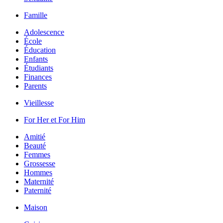
Famille
Adolescence
École
Éducation
Enfants
Étudiants
Finances
Parents
Vieillesse
For Her et For Him
Amitié
Beauté
Femmes
Grossesse
Hommes
Maternité
Paternité
Maison