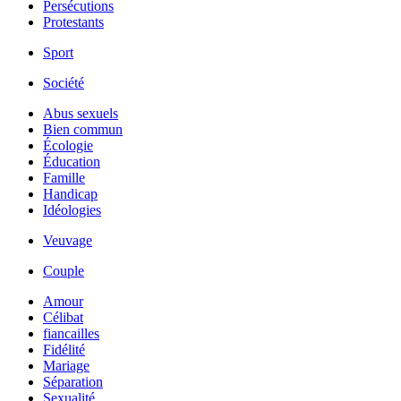
Persécutions
Protestants
Sport
Société
Abus sexuels
Bien commun
Écologie
Éducation
Famille
Handicap
Idéologies
Veuvage
Couple
Amour
Célibat
fiancailles
Fidélité
Mariage
Séparation
Sexualité