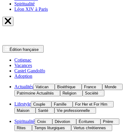
Spiritualité
Léon XIV à Paris
Édition
française
Cotignac
Vacances
Castel Gandolfo
Adoption
Actualités
Vatican
Bioéthique
France
Monde
Patrimoine Actualités
Religion
Société
Lifestyle
Couple
Famille
For Her et For Him
Maison
Santé
Vie professionnelle
Spiritualité
Croix
Dévotion
Écritures
Prière
Rites
Temps liturgiques
Vertus chrétiennes