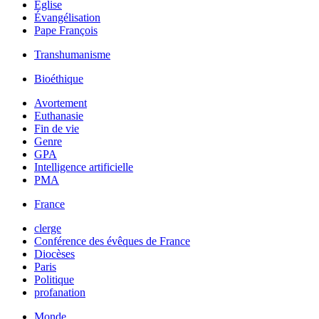
Église
Évangélisation
Pape François
Transhumanisme
Bioéthique
Avortement
Euthanasie
Fin de vie
Genre
GPA
Intelligence artificielle
PMA
France
clerge
Conférence des évêques de France
Diocèses
Paris
Politique
profanation
Monde