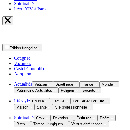
Spiritualité
Léon XIV à Paris
Édition
française
Cotignac
Vacances
Castel Gandolfo
Adoption
Actualités
Vatican
Bioéthique
France
Monde
Patrimoine Actualités
Religion
Société
Lifestyle
Couple
Famille
For Her et For Him
Maison
Santé
Vie professionnelle
Spiritualité
Croix
Dévotion
Écritures
Prière
Rites
Temps liturgiques
Vertus chrétiennes