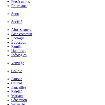
Persécutions
Protestants
Sport
Société
Abus sexuels
Bien commun
Écologie
Éducation
Famille
Handicap
Idéologies
Veuvage
Couple
Amour
Célibat
fiancailles
Fidélité
Mariage
Séparation
Sexualité