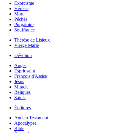
Exorcisme
Hérésie
Mort
Péchés
Purgatoire
Souffrance
Thérèse de Lisieux
Vierge Marie
Dévotion
Anges
Esprit saint
François d'Assise
Jésus
Miracle
Reliques
Saints
Écritures
Ancien Testament
Apocalypse
Bible