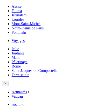
Assise
Fatima
Jérusalem
Lourdes
Mont-Saint-Michel
Notre-Dame de Paris
Pontmain
Voyages
Italie
Jordanie
Malte
Pèlerinage
Rome
Saint-Jacques-de-Compostelle
Terre sainte
✕
Actualités
>
Vatican
australie