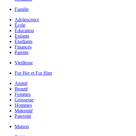
Famille
Adolescence
École
Éducation
Enfants
Étudiants
Finances
Parents
Vieillesse
For Her et For Him
Amitié
Beauté
Femmes
Grossesse
Hommes
Maternité
Paternité
Maison