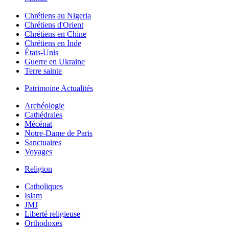
Chrétiens au Nigeria
Chrétiens d'Orient
Chrétiens en Chine
Chrétiens en Inde
États-Unis
Guerre en Ukraine
Terre sainte
Patrimoine Actualités
Archéologie
Cathédrales
Mécénat
Notre-Dame de Paris
Sanctuaires
Voyages
Religion
Catholiques
Islam
JMJ
Liberté religieuse
Orthodoxes