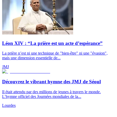
Léon XIV : “La prière est un acte d’espérance”
La prière n’est ni une technique de "bien-être" ni une "évasion",
mais une dimension essentielle de...
JMJ
Découvrez le vibrant hymne des JMJ de Séoul
Il était attendu par des millions de jeunes à travers le monde.
L’hymne officiel des Journées mondiales de la...
Lourdes