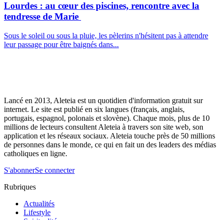
Lourdes : au cœur des piscines, rencontre avec la
tendresse de Marie
Sous le soleil ou sous la pluie, les pèlerins n'hésitent pas à attendre
leur passage pour être baignés dans...
Lancé en 2013, Aleteia est un quotidien d'information gratuit sur
internet. Le site est publié en six langues (français, anglais,
portugais, espagnol, polonais et slovène). Chaque mois, plus de 10
millions de lecteurs consultent Aleteia à travers son site web, son
application et les réseaux sociaux. Aleteia touche près de 50 millions
de personnes dans le monde, ce qui en fait un des leaders des médias
catholiques en ligne.
S'abonner
Se connecter
Rubriques
Actualités
Lifestyle