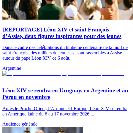
[REPORTAGE] Léon XIV et saint François
d’Assise, deux figures inspirantes pour des jeunes
Dans le cadre des célébrations du huitième centenaire de la mort de
saint François, des milliers de jeunes se sont rassemblés à Assise
autour du pape Léon XIV ce 6 août.
Argentine
Léon XIV se rendra en Uruguay, en Argentine et au
Pérou en novembre
Après le Proche-Orient, l’Afrique et l’Europe, Léon XIV se rendra
en Amérique latine du 6 au 17 novembre 2026,...
Audience générale