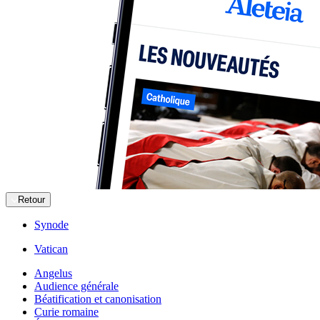
Retour
Synode
Vatican
Angelus
Audience générale
Béatification et canonisation
Curie romaine