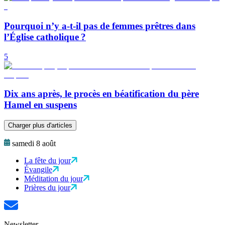
Pourquoi n’y a-t-il pas de femmes prêtres dans
l’Église catholique ?
5
Dix ans après, le procès en béatification du père
Hamel en suspens
Charger plus d'articles
samedi 8 août
La fête du jour
Évangile
Méditation du jour
Prières du jour
Newsletter