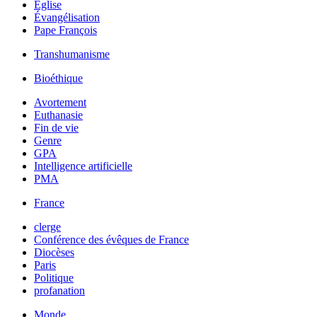
Église
Évangélisation
Pape François
Transhumanisme
Bioéthique
Avortement
Euthanasie
Fin de vie
Genre
GPA
Intelligence artificielle
PMA
France
clerge
Conférence des évêques de France
Diocèses
Paris
Politique
profanation
Monde