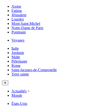
Assise
Fatima
Jérusalem
Lourdes
Mont-Saint-Michel
Notre-Dame de Paris
Pontmain
Voyages
Italie
Jordanie
Malte
Pèlerinage
Rome
Saint-Jacques-de-Compostelle
Terre sainte
✕
Actualités
>
Monde
États-Unis