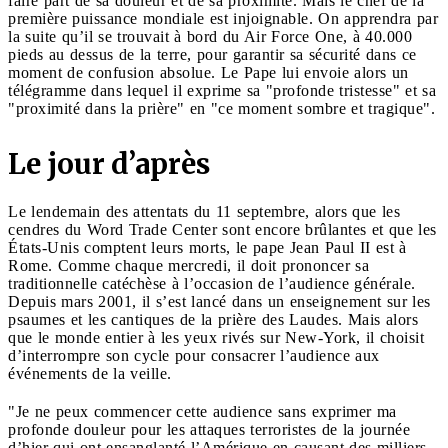
faire part de sa douleur et de sa proximité. Mais le chef de la
première puissance mondiale est injoignable. On apprendra par
la suite qu’il se trouvait à bord du Air Force One, à 40.000
pieds au dessus de la terre, pour garantir sa sécurité dans ce
moment de confusion absolue. Le Pape lui envoie alors un
télégramme dans lequel il exprime sa "profonde tristesse" et sa
"proximité dans la prière" en "ce moment sombre et tragique".
Le jour d’après
Le lendemain des attentats du 11 septembre, alors que les
cendres du Word Trade Center sont encore brûlantes et que les
États-Unis comptent leurs morts, le pape Jean Paul II est à
Rome. Comme chaque mercredi, il doit prononcer sa
traditionnelle catéchèse à l’occasion de l’audience générale.
Depuis mars 2001, il s’est lancé dans un enseignement sur les
psaumes et les cantiques de la prière des Laudes. Mais alors
que le monde entier à les yeux rivés sur New-York, il choisit
d’interrompre son cycle pour consacrer l’audience aux
événements de la veille.
"Je ne peux commencer cette audience sans exprimer ma
profonde douleur pour les attaques terroristes de la journée
d’hier qui ont ensanglanté l’Amérique en causant des milliers