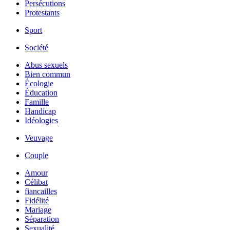
Persécutions
Protestants
Sport
Société
Abus sexuels
Bien commun
Écologie
Éducation
Famille
Handicap
Idéologies
Veuvage
Couple
Amour
Célibat
fiancailles
Fidélité
Mariage
Séparation
Sexualité