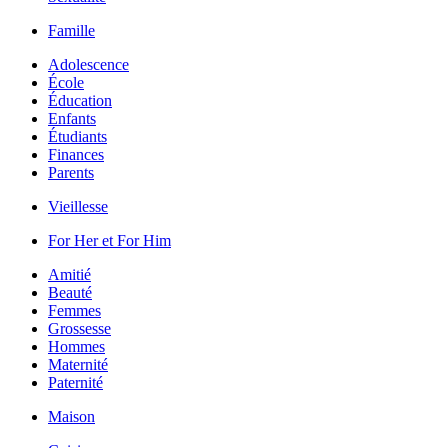
Famille
Adolescence
École
Éducation
Enfants
Étudiants
Finances
Parents
Vieillesse
For Her et For Him
Amitié
Beauté
Femmes
Grossesse
Hommes
Maternité
Paternité
Maison