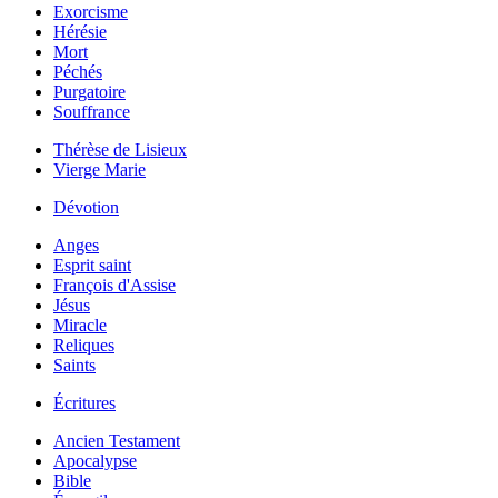
Exorcisme
Hérésie
Mort
Péchés
Purgatoire
Souffrance
Thérèse de Lisieux
Vierge Marie
Dévotion
Anges
Esprit saint
François d'Assise
Jésus
Miracle
Reliques
Saints
Écritures
Ancien Testament
Apocalypse
Bible