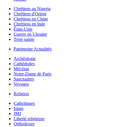
Chrétiens au Nigeria
Chrétiens d'Orient
Chrétiens en Chine
Chrétiens en Inde
États-Unis
Guerre en Ukraine
Terre sainte
Patrimoine Actualités
Archéologie
Cathédrales
Mécénat
Notre-Dame de Paris
Sanctuaires
Voyages
Religion
Catholiques
Islam
JMJ
Liberté religieuse
Orthodoxes