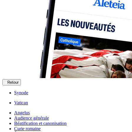
Retour
Synode
Vatican
Angelus
Audience générale
Béatification et canonisation
Curie romaine