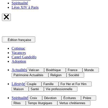
Spiritualité
Léon XIV à Paris
Édition
française
Cotignac
Vacances
Castel Gandolfo
Adoption
Actualités
Vatican
Bioéthique
France
Monde
Patrimoine Actualités
Religion
Société
Lifestyle
Couple
Famille
For Her et For Him
Maison
Santé
Vie professionnelle
Spiritualité
Croix
Dévotion
Écritures
Prière
Rites
Temps liturgiques
Vertus chrétiennes