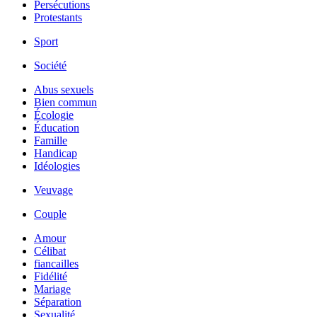
Persécutions
Protestants
Sport
Société
Abus sexuels
Bien commun
Écologie
Éducation
Famille
Handicap
Idéologies
Veuvage
Couple
Amour
Célibat
fiancailles
Fidélité
Mariage
Séparation
Sexualité