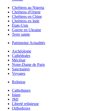
Chrétiens au Nigeria
Chrétiens d'Orient
Chrétiens en Chine
Chrétiens en Inde
États-Unis
Guerre en Ukraine
Terre sainte
Patrimoine Actualités
Archéologie
Cathédrales
Mécénat
Notre-Dame de Paris
Sanctuaires
Voyages
Religion
Catholiques
Islam
JMJ
Liberté religieuse
Orthodoxes