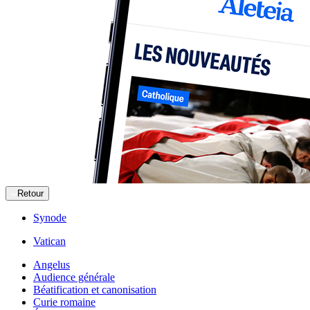
Retour
Synode
Vatican
Angelus
Audience générale
Béatification et canonisation
Curie romaine