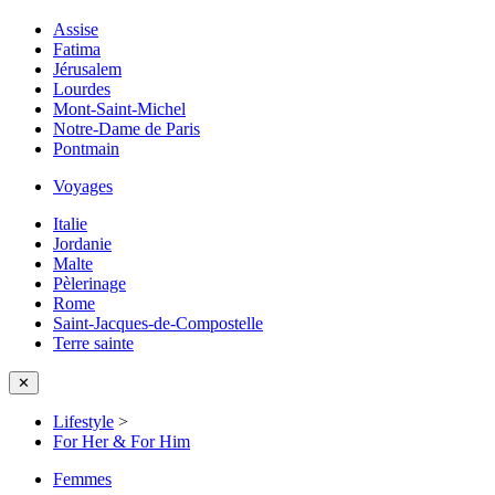
Assise
Fatima
Jérusalem
Lourdes
Mont-Saint-Michel
Notre-Dame de Paris
Pontmain
Voyages
Italie
Jordanie
Malte
Pèlerinage
Rome
Saint-Jacques-de-Compostelle
Terre sainte
✕
Lifestyle
>
For Her & For Him
Femmes