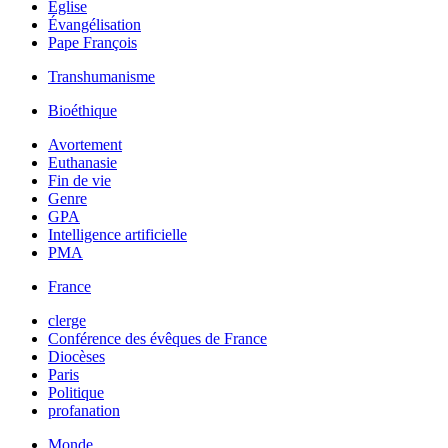
Église
Évangélisation
Pape François
Transhumanisme
Bioéthique
Avortement
Euthanasie
Fin de vie
Genre
GPA
Intelligence artificielle
PMA
France
clerge
Conférence des évêques de France
Diocèses
Paris
Politique
profanation
Monde