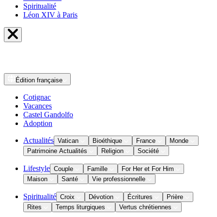
Spiritualité
Léon XIV à Paris
Édition
française
Cotignac
Vacances
Castel Gandolfo
Adoption
Actualités
Vatican
Bioéthique
France
Monde
Patrimoine Actualités
Religion
Société
Lifestyle
Couple
Famille
For Her et For Him
Maison
Santé
Vie professionnelle
Spiritualité
Croix
Dévotion
Écritures
Prière
Rites
Temps liturgiques
Vertus chrétiennes