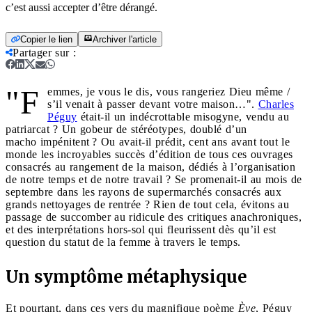
c’est aussi accepter d’être dérangé.
Copier le lien
Archiver l'article
Partager sur
:
"F
emmes, je vous le dis, vous rangeriez Dieu même /
s’il venait à passer devant votre maison…".
Charles
Péguy
était-il un indécrottable misogyne, vendu au
patriarcat ? Un gobeur de stéréotypes, doublé d’un
macho impénitent ? Ou avait-il prédit, cent ans avant tout le
monde les incroyables succès d’édition de tous ces ouvrages
consacrés au rangement de la maison, dédiés à l’organisation
de notre temps et de notre travail ? Se promenait-il au mois de
septembre dans les rayons de supermarchés consacrés aux
grands nettoyages de rentrée ? Rien de tout cela, évitons au
passage de succomber au ridicule des critiques anachroniques,
et des interprétations hors-sol qui fleurissent dès qu’il est
question du statut de la femme à travers le temps.
Un symptôme métaphysique
Et pourtant, dans ces vers du magnifique poème
Ève
, Péguy