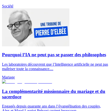
Société
Pourquoi l’IA ne peut pas se passer des philosophes
Les laboratoires découvrent que l’Intelligence artificielle ne peut pas
maîtriser toute la connaissance....
Mariage
La complémentarité missionnaire du mariage et du
sacerdoce
Engagés depuis quarante ans dans l’évangélisation des couples,
Alex et Maud Lauriot Prévost croient beaucoup...