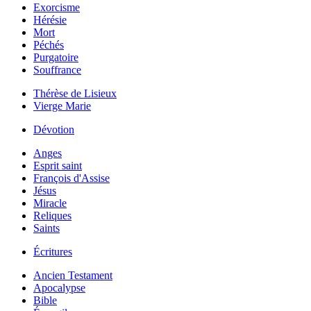
Exorcisme
Hérésie
Mort
Péchés
Purgatoire
Souffrance
Thérèse de Lisieux
Vierge Marie
Dévotion
Anges
Esprit saint
François d'Assise
Jésus
Miracle
Reliques
Saints
Écritures
Ancien Testament
Apocalypse
Bible