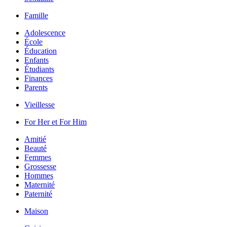
Famille
Adolescence
École
Éducation
Enfants
Étudiants
Finances
Parents
Vieillesse
For Her et For Him
Amitié
Beauté
Femmes
Grossesse
Hommes
Maternité
Paternité
Maison