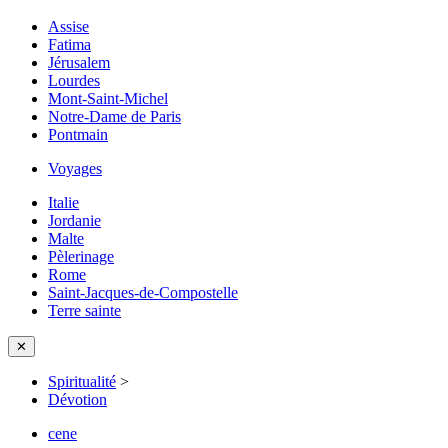
Assise
Fatima
Jérusalem
Lourdes
Mont-Saint-Michel
Notre-Dame de Paris
Pontmain
Voyages
Italie
Jordanie
Malte
Pèlerinage
Rome
Saint-Jacques-de-Compostelle
Terre sainte
✕
Spiritualité
>
Dévotion
cene