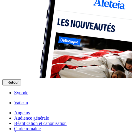
Retour
Synode
Vatican
Angelus
Audience générale
Béatification et canonisation
Curie romaine