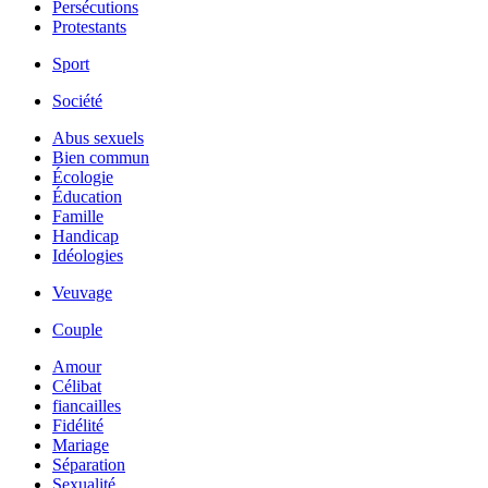
Persécutions
Protestants
Sport
Société
Abus sexuels
Bien commun
Écologie
Éducation
Famille
Handicap
Idéologies
Veuvage
Couple
Amour
Célibat
fiancailles
Fidélité
Mariage
Séparation
Sexualité