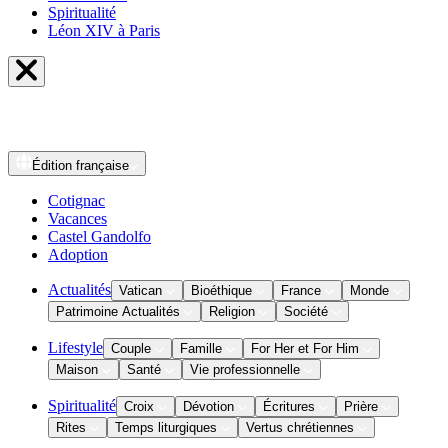
Spiritualité
Léon XIV à Paris
Édition
française
Cotignac
Vacances
Castel Gandolfo
Adoption
Actualités
Vatican
Bioéthique
France
Monde
Patrimoine Actualités
Religion
Société
Lifestyle
Couple
Famille
For Her et For Him
Maison
Santé
Vie professionnelle
Spiritualité
Croix
Dévotion
Écritures
Prière
Rites
Temps liturgiques
Vertus chrétiennes