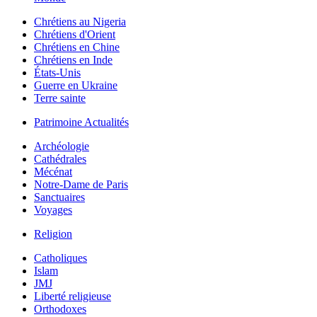
Chrétiens au Nigeria
Chrétiens d'Orient
Chrétiens en Chine
Chrétiens en Inde
États-Unis
Guerre en Ukraine
Terre sainte
Patrimoine Actualités
Archéologie
Cathédrales
Mécénat
Notre-Dame de Paris
Sanctuaires
Voyages
Religion
Catholiques
Islam
JMJ
Liberté religieuse
Orthodoxes