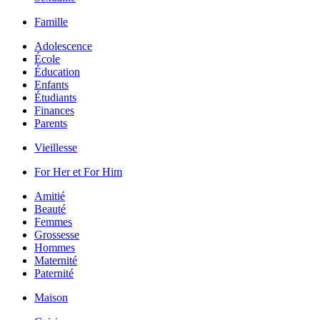
Famille
Adolescence
École
Éducation
Enfants
Étudiants
Finances
Parents
Vieillesse
For Her et For Him
Amitié
Beauté
Femmes
Grossesse
Hommes
Maternité
Paternité
Maison