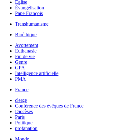
Église
Évangélisation
Pape François
Transhumanisme
Bioéthique
Avortement
Euthanasie
Fin de vie
Genre
GPA
Intelligence artificielle
PMA
France
clerge
Conférence des évêques de France
Diocèses
Paris
Politique
profanation
Monde