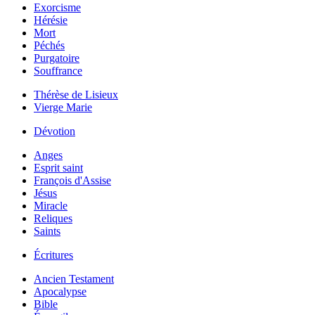
Exorcisme
Hérésie
Mort
Péchés
Purgatoire
Souffrance
Thérèse de Lisieux
Vierge Marie
Dévotion
Anges
Esprit saint
François d'Assise
Jésus
Miracle
Reliques
Saints
Écritures
Ancien Testament
Apocalypse
Bible