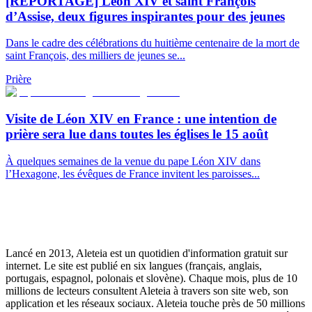
[REPORTAGE] Léon XIV et saint François
d’Assise, deux figures inspirantes pour des jeunes
Dans le cadre des célébrations du huitième centenaire de la mort de
saint François, des milliers de jeunes se...
Prière
Visite de Léon XIV en France : une intention de
prière sera lue dans toutes les églises le 15 août
À quelques semaines de la venue du pape Léon XIV dans
l’Hexagone, les évêques de France invitent les paroisses...
Lancé en 2013, Aleteia est un quotidien d'information gratuit sur
internet. Le site est publié en six langues (français, anglais,
portugais, espagnol, polonais et slovène). Chaque mois, plus de 10
millions de lecteurs consultent Aleteia à travers son site web, son
application et les réseaux sociaux. Aleteia touche près de 50 millions