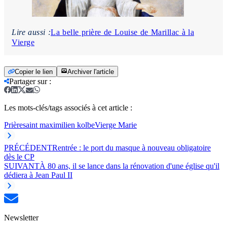
Lire aussi :
La belle prière de Louise de Marillac à la
Vierge
Copier le lien
Archiver l'article
Partager sur
:
Les mots-clés/tags associés à cet article :
Prière
saint maximilien kolbe
Vierge Marie
PRÉCÉDENT
Rentrée : le port du masque à nouveau obligatoire
dès le CP
SUIVANT
À 80 ans, il se lance dans la rénovation d'une église qu'il
dédiera à Jean Paul II
Newsletter