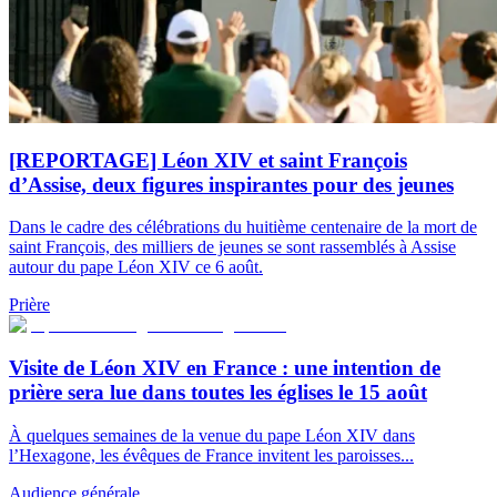
[REPORTAGE] Léon XIV et saint François
d’Assise, deux figures inspirantes pour des jeunes
Dans le cadre des célébrations du huitième centenaire de la mort de
saint François, des milliers de jeunes se sont rassemblés à Assise
autour du pape Léon XIV ce 6 août.
Prière
Visite de Léon XIV en France : une intention de
prière sera lue dans toutes les églises le 15 août
À quelques semaines de la venue du pape Léon XIV dans
l’Hexagone, les évêques de France invitent les paroisses...
Audience générale