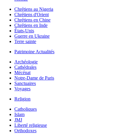
Chrétiens au Nigeria
Chrétiens d'Orient
Chrétiens en Chine
Chrétiens en Inde
États-Unis
Guerre en Ukraine
Terre sainte
Patrimoine Actualités
Archéologie
Cathédrales
Mécénat
Notre-Dame de Paris
Sanctuaires
Voyages
Religion
Catholiques
Islam
JMJ
Liberté religieuse
Orthodoxes