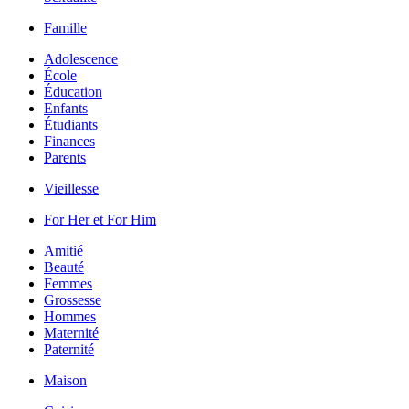
Famille
Adolescence
École
Éducation
Enfants
Étudiants
Finances
Parents
Vieillesse
For Her et For Him
Amitié
Beauté
Femmes
Grossesse
Hommes
Maternité
Paternité
Maison