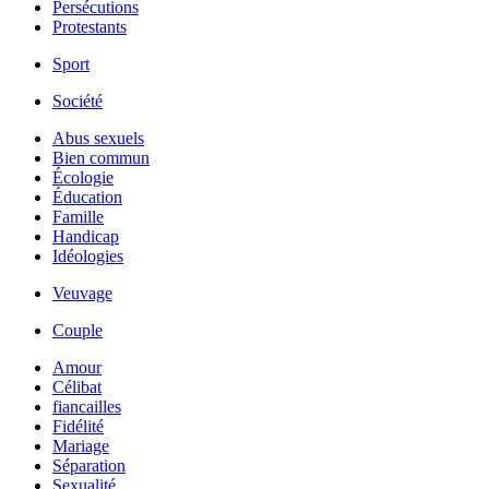
Persécutions
Protestants
Sport
Société
Abus sexuels
Bien commun
Écologie
Éducation
Famille
Handicap
Idéologies
Veuvage
Couple
Amour
Célibat
fiancailles
Fidélité
Mariage
Séparation
Sexualité