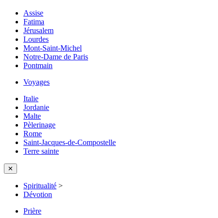
Assise
Fatima
Jérusalem
Lourdes
Mont-Saint-Michel
Notre-Dame de Paris
Pontmain
Voyages
Italie
Jordanie
Malte
Pèlerinage
Rome
Saint-Jacques-de-Compostelle
Terre sainte
✕
Spiritualité
>
Dévotion
Prière