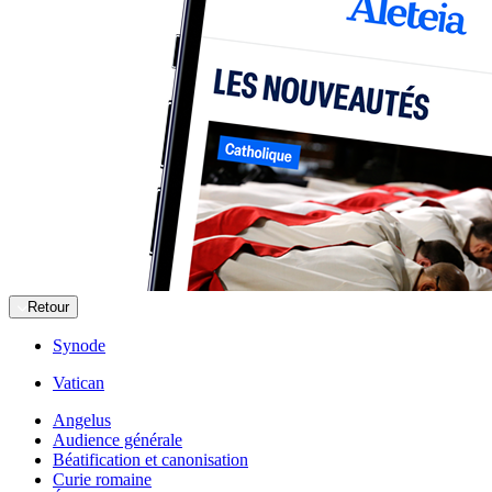
Retour
Synode
Vatican
Angelus
Audience générale
Béatification et canonisation
Curie romaine