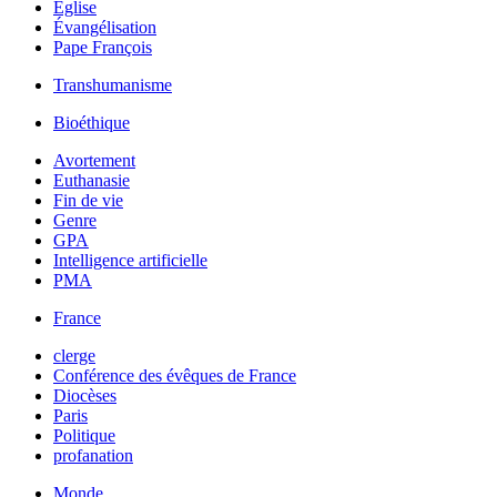
Église
Évangélisation
Pape François
Transhumanisme
Bioéthique
Avortement
Euthanasie
Fin de vie
Genre
GPA
Intelligence artificielle
PMA
France
clerge
Conférence des évêques de France
Diocèses
Paris
Politique
profanation
Monde