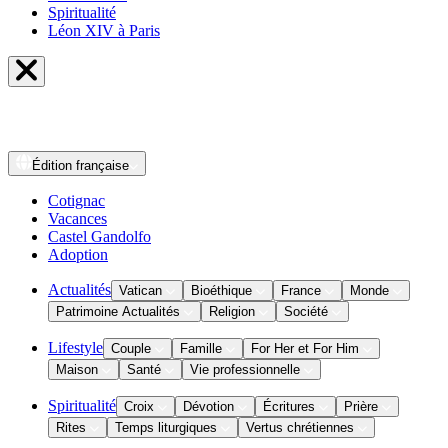
Spiritualité
Léon XIV à Paris
Édition
française
Cotignac
Vacances
Castel Gandolfo
Adoption
Actualités
Vatican
Bioéthique
France
Monde
Patrimoine Actualités
Religion
Société
Lifestyle
Couple
Famille
For Her et For Him
Maison
Santé
Vie professionnelle
Spiritualité
Croix
Dévotion
Écritures
Prière
Rites
Temps liturgiques
Vertus chrétiennes