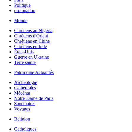
Politique
profanation
Monde
Chrétiens au Nigeria
Chrétiens d'Orient
Chrétiens en Chine
Chrétiens en Inde
États-Unis
Guerre en Ukraine
Terre sainte
Patrimoine Actualités
Archéologie
Cathédrales
Mécénat
Notre-Dame de Paris
Sanctuaires
Voyages
Religion
Catholiques