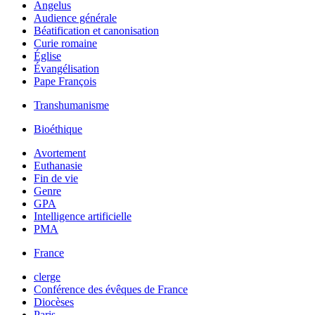
Angelus
Audience générale
Béatification et canonisation
Curie romaine
Église
Évangélisation
Pape François
Transhumanisme
Bioéthique
Avortement
Euthanasie
Fin de vie
Genre
GPA
Intelligence artificielle
PMA
France
clerge
Conférence des évêques de France
Diocèses
Paris