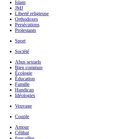
Islam
JMJ
Liberté religieuse
Orthodoxes
Persécutions
Protestants
Sport
Société
Abus sexuels
Bien commun
Écologie
Éducation
Famille
Handicap
Idéologies
Veuvage
Couple
Amour
Célibat
fiancailles