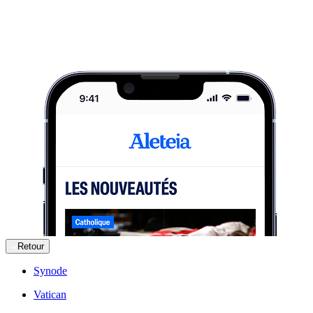
Retour
Synode
Vatican