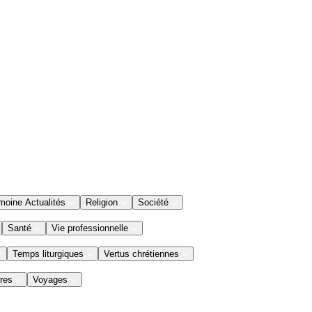
moine Actualités
Religion
Société
Santé
Vie professionnelle
Temps liturgiques
Vertus chrétiennes
res
Voyages