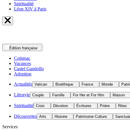
Spiritualité
Léon XIV à Paris
Édition
française
Cotignac
Vacances
Castel Gandolfo
Adoption
Actualités
Vatican
Bioéthique
France
Monde
Patri
Lifestyle
Couple
Famille
For Her et For Him
Maison
Spiritualité
Croix
Dévotion
Écritures
Prière
Rites
Découvertes
Arts
Histoire
Patrimoine Culture
Sanctuai
Services