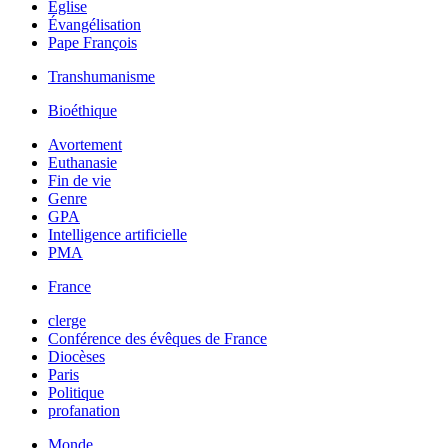
Église
Évangélisation
Pape François
Transhumanisme
Bioéthique
Avortement
Euthanasie
Fin de vie
Genre
GPA
Intelligence artificielle
PMA
France
clerge
Conférence des évêques de France
Diocèses
Paris
Politique
profanation
Monde