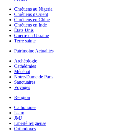
Chrétiens au Nigeria
Chrétiens d'Orient
Chrétiens en Chine
Chrétiens en Inde
États-Unis
Guerre en Ukraine
Terre sainte
Patrimoine Actualités
Archéologie
Cathédrales
Mécénat
Notre-Dame de Paris
Sanctuaires
Voyages
Religion
Catholiques
Islam
JMJ
Liberté religieuse
Orthodoxes