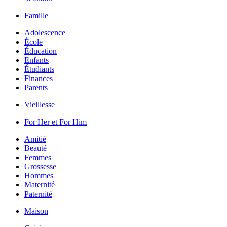
Famille
Adolescence
École
Éducation
Enfants
Étudiants
Finances
Parents
Vieillesse
For Her et For Him
Amitié
Beauté
Femmes
Grossesse
Hommes
Maternité
Paternité
Maison