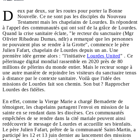
D
eux par deux, sur les routes pour porter la Bonne
Nouvelle. Ce ne sont pas les disciples du Nouveau
Testament mais les chapelains de Lourdes. Ils répondent
à l'appel des communautés qui ont soif de la grâce de Lourdes.
Quand la crise sanitaire éclate, "le recteur du sanctuaire (Mgr
Olivier Ribadeau Dumas, ndlr) a remarqué que les personnes
ne pouvaient plus se rendre à la Grotte", commence le père
Julien Fafart, chapelain de Lourdes depuis un an. Une
première idée germe alors : "l'initiative
Lourdes United
" . Ce
pèlerinage digital mondial rassemble en 2020 près de 80
millions de pèlerins du monde entier. Mais le recteur songe à
une autre manière de rejoindre les visiteurs du sanctuaire tenus
à distance par le contexte sanitaire. Voilà que l'idée des
missions de Lourdes fait son chemin. Son but ? Rapprocher
Lourdes des fidèles.
En effet, comme la Vierge Marie a chargé Bernadette de
témoigner, les chapelains partagent l'envoi en mission de la
sainte en se rendant dans les diocèses. Ces communautés
empêchées de se rendre dans la cité mariale peuvent ainsi
redécouvrir le message de Lourdes et accueillir ses bienfaits.
Le père Julien Fafart, prêtre de la communauté Saint-Martin, a
participé les 12 et 13 juin dernier au lancement des missions