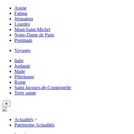
Assise
Fatima
Jérusalem
Lourdes
Mont-Saint-Michel
Notre-Dame de Paris
Pontmain
Voyages
Italie
Jordanie
Malte
Pèlerinage
Rome
Saint-Jacques-de-Compostelle
Terre sainte
✕
Actualités
>
Patrimoine Actualités