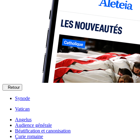
Retour
Synode
Vatican
Angelus
Audience générale
Béatification et canonisation
Curie romaine