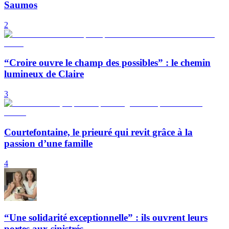
Saumos
2
“Croire ouvre le champ des possibles” : le chemin
lumineux de Claire
3
Courtefontaine, le prieuré qui revit grâce à la
passion d’une famille
4
“Une solidarité exceptionnelle” : ils ouvrent leurs
portes aux sinistrés