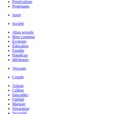
Persécutions
Protestants
Sport
Société
Abus sexuels
Bien commun
Écologie
Éducation
Famille
Handicap
Idéologies
Veuvage
Couple
Amour
Célibat
fiancailles
Fidélité
Mariage
Séparation
Sexualité