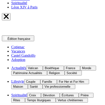
Spiritualité
Léon XIV à Paris
Édition
française
Cotignac
Vacances
Castel Gandolfo
Adoption
Actualités
Vatican
Bioéthique
France
Monde
Patrimoine Actualités
Religion
Société
Lifestyle
Couple
Famille
For Her et For Him
Maison
Santé
Vie professionnelle
Spiritualité
Croix
Dévotion
Écritures
Prière
Rites
Temps liturgiques
Vertus chrétiennes