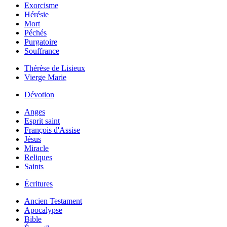
Exorcisme
Hérésie
Mort
Péchés
Purgatoire
Souffrance
Thérèse de Lisieux
Vierge Marie
Dévotion
Anges
Esprit saint
François d'Assise
Jésus
Miracle
Reliques
Saints
Écritures
Ancien Testament
Apocalypse
Bible