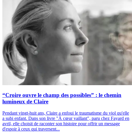
“Croire ouvre le champ des possibles” : le chemin
lumineux de Claire
Pendant vingt-huit ans, Claire a enfoui le traumatisme du viol qu'elle
a subi enfant. Dans son livre "À cœur vaillant", paru chez Fayard en
avril, elle choisit de raconter son histoire pour offrir un message
d'espoir à ceux qui traversent...