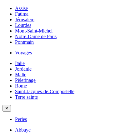
Assise
Fatima
Jérusalem
Lourdes
Mont-Saint-Michel
Notre-Dame de Paris
Pontmain
Voyages
Italie
Jordanie
Malte
Pèlerinage
Rome
Saint-Jacques-de-Compostelle
Terre sainte
✕
Perles
Abbaye