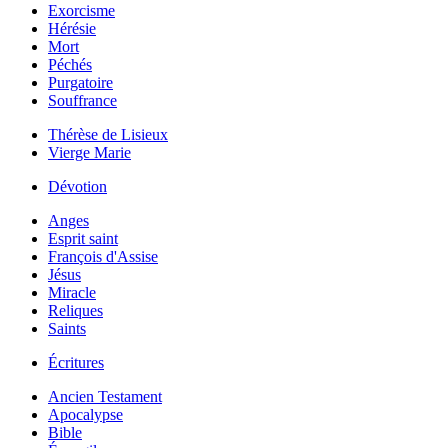
Exorcisme
Hérésie
Mort
Péchés
Purgatoire
Souffrance
Thérèse de Lisieux
Vierge Marie
Dévotion
Anges
Esprit saint
François d'Assise
Jésus
Miracle
Reliques
Saints
Écritures
Ancien Testament
Apocalypse
Bible