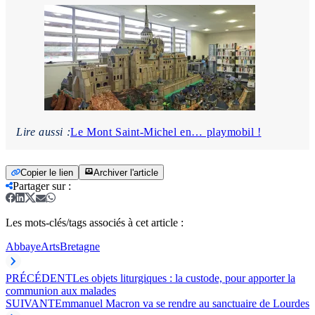
Lire aussi :
Le Mont Saint-Michel en… playmobil !
Copier le lien
Archiver l'article
Partager sur
:
Les mots-clés/tags associés à cet article :
Abbaye
Arts
Bretagne
PRÉCÉDENT
Les objets liturgiques : la custode, pour apporter la
communion aux malades
SUIVANT
Emmanuel Macron va se rendre au sanctuaire de Lourdes