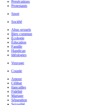
Persécutions
Protestants
Sport
Société
Abus sexuels
Bien commun
Écologie
Éducation
Famille
Handicap
Idéologies
Veuvage
Couple
Amour
Célibat
fiancailles
Fidélité
Mariage
Séparation
Sexualité