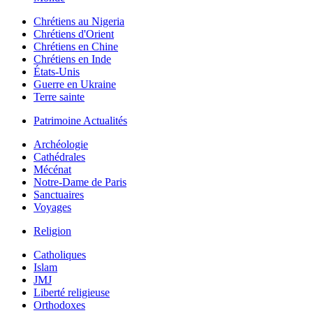
Chrétiens au Nigeria
Chrétiens d'Orient
Chrétiens en Chine
Chrétiens en Inde
États-Unis
Guerre en Ukraine
Terre sainte
Patrimoine Actualités
Archéologie
Cathédrales
Mécénat
Notre-Dame de Paris
Sanctuaires
Voyages
Religion
Catholiques
Islam
JMJ
Liberté religieuse
Orthodoxes