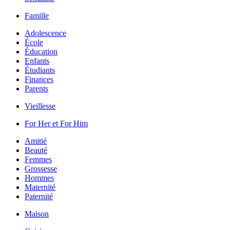
Famille
Adolescence
École
Éducation
Enfants
Étudiants
Finances
Parents
Vieillesse
For Her et For Him
Amitié
Beauté
Femmes
Grossesse
Hommes
Maternité
Paternité
Maison