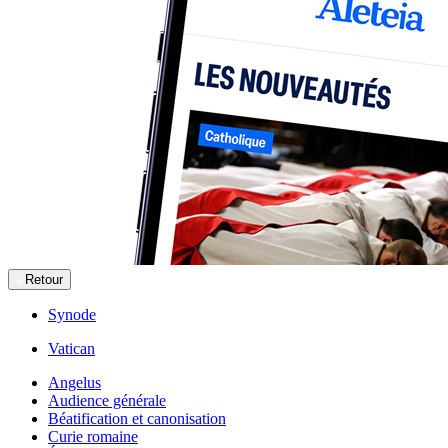
Retour
Synode
Vatican
Angelus
Audience générale
Béatification et canonisation
Curie romaine