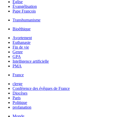
Église
Évangélisation
Pape François
Transhumanisme
Bioéthique
Avortement
Euthanasie
Fin de vie
Genre
GPA
Intelligence artificielle
PMA
France
clerge
Conférence des évêques de France
Diocèses
Paris
Politique
profanation
Monde