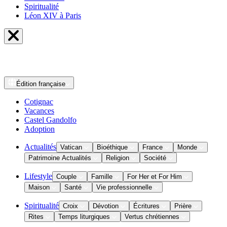
Spiritualité
Léon XIV à Paris
Édition
française
Cotignac
Vacances
Castel Gandolfo
Adoption
Actualités
Vatican
Bioéthique
France
Monde
Patrimoine Actualités
Religion
Société
Lifestyle
Couple
Famille
For Her et For Him
Maison
Santé
Vie professionnelle
Spiritualité
Croix
Dévotion
Écritures
Prière
Rites
Temps liturgiques
Vertus chrétiennes