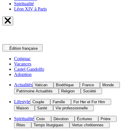
Spiritualité
Léon XIV à Paris
Édition
française
Cotignac
Vacances
Castel Gandolfo
Adoption
Actualités
Vatican
Bioéthique
France
Monde
Patrimoine Actualités
Religion
Société
Lifestyle
Couple
Famille
For Her et For Him
Maison
Santé
Vie professionnelle
Spiritualité
Croix
Dévotion
Écritures
Prière
Rites
Temps liturgiques
Vertus chrétiennes