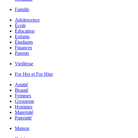
Famille
Adolescence
École
Éducation
Enfants
Étudiants
Finances
Parents
Vieillesse
For Her et For Him
Amitié
Beauté
Femmes
Grossesse
Hommes
Maternité
Paternité
Maison