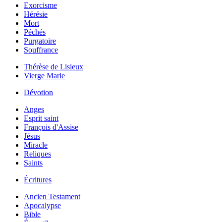
Exorcisme
Hérésie
Mort
Péchés
Purgatoire
Souffrance
Thérèse de Lisieux
Vierge Marie
Dévotion
Anges
Esprit saint
François d'Assise
Jésus
Miracle
Reliques
Saints
Écritures
Ancien Testament
Apocalypse
Bible