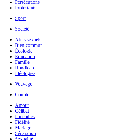
Persécutions
Protestants
Sport
Société
Abus sexuels
Bien commun
Écologie
Éducation
Famille
Handicap
Idéologies
Veuvage
Couple
Amour
Célibat
fiancailles
Fidélité
Mariage
Séparation
Sexualité