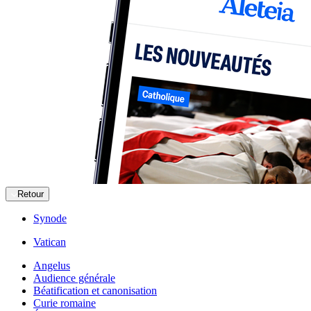
Retour
Synode
Vatican
Angelus
Audience générale
Béatification et canonisation
Curie romaine