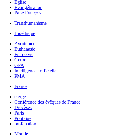
Église
Évangélisation
Pape François
Transhumanisme
Bioéthique
Avortement
Euthanasie
Fin de vie
Genre
GPA
Intelligence artificielle
PMA
France
clerge
Conférence des évêques de France
Diocèses
Paris
Politique
profanation
Monde