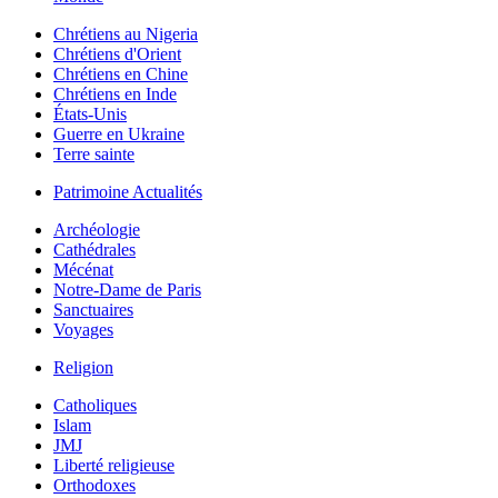
Chrétiens au Nigeria
Chrétiens d'Orient
Chrétiens en Chine
Chrétiens en Inde
États-Unis
Guerre en Ukraine
Terre sainte
Patrimoine Actualités
Archéologie
Cathédrales
Mécénat
Notre-Dame de Paris
Sanctuaires
Voyages
Religion
Catholiques
Islam
JMJ
Liberté religieuse
Orthodoxes