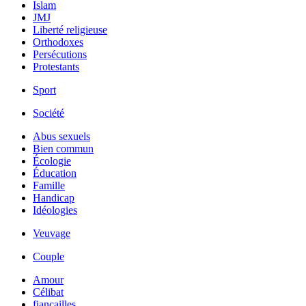
Islam
JMJ
Liberté religieuse
Orthodoxes
Persécutions
Protestants
Sport
Société
Abus sexuels
Bien commun
Écologie
Éducation
Famille
Handicap
Idéologies
Veuvage
Couple
Amour
Célibat
fiancailles