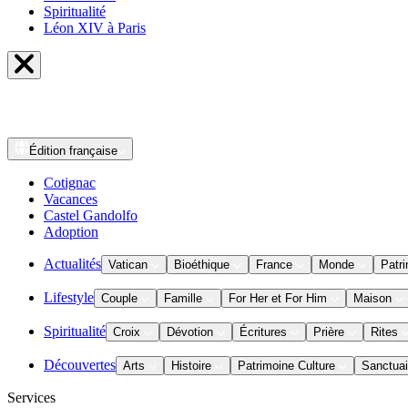
Spiritualité
Léon XIV à Paris
Édition
française
Cotignac
Vacances
Castel Gandolfo
Adoption
Actualités
Vatican
Bioéthique
France
Monde
Patri
Lifestyle
Couple
Famille
For Her et For Him
Maison
Spiritualité
Croix
Dévotion
Écritures
Prière
Rites
Découvertes
Arts
Histoire
Patrimoine Culture
Sanctuai
Services