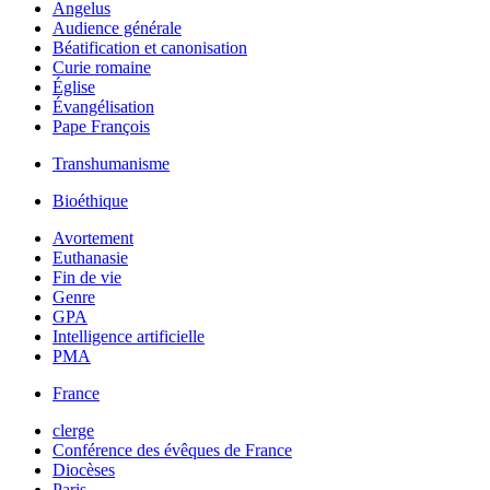
Angelus
Audience générale
Béatification et canonisation
Curie romaine
Église
Évangélisation
Pape François
Transhumanisme
Bioéthique
Avortement
Euthanasie
Fin de vie
Genre
GPA
Intelligence artificielle
PMA
France
clerge
Conférence des évêques de France
Diocèses
Paris