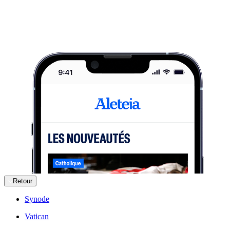
Retour
Synode
Vatican