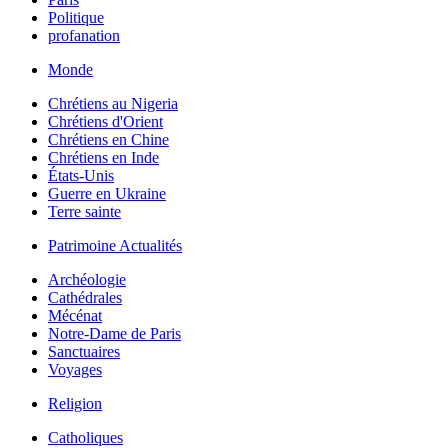
Politique
profanation
Monde
Chrétiens au Nigeria
Chrétiens d'Orient
Chrétiens en Chine
Chrétiens en Inde
États-Unis
Guerre en Ukraine
Terre sainte
Patrimoine Actualités
Archéologie
Cathédrales
Mécénat
Notre-Dame de Paris
Sanctuaires
Voyages
Religion
Catholiques