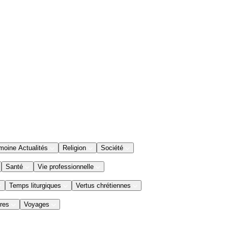
moine Actualités
Religion
Société
Santé
Vie professionnelle
Temps liturgiques
Vertus chrétiennes
res
Voyages