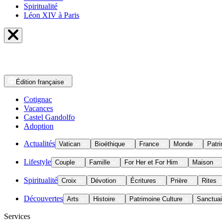
Spiritualité
Léon XIV à Paris
Édition
française
Cotignac
Vacances
Castel Gandolfo
Adoption
Actualités
Vatican
Bioéthique
France
Monde
Patri
Lifestyle
Couple
Famille
For Her et For Him
Maison
Spiritualité
Croix
Dévotion
Écritures
Prière
Rites
Découvertes
Arts
Histoire
Patrimoine Culture
Sanctuai
Services