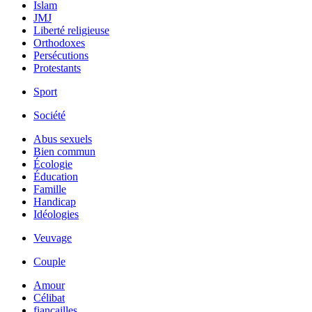
Islam
JMJ
Liberté religieuse
Orthodoxes
Persécutions
Protestants
Sport
Société
Abus sexuels
Bien commun
Écologie
Éducation
Famille
Handicap
Idéologies
Veuvage
Couple
Amour
Célibat
fiancailles