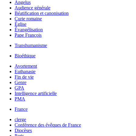
Angelus
Audience générale
Béatification et canonisation
Curie romaine
Église
Évangélisation
Pape François
Transhumanisme
Bioéthique
Avortement
Euthanasie
Fin de vie
Genre
GPA
Intelligence artificielle
PMA
France
clerge
Conférence des évêques de France
Diocèses
Paris