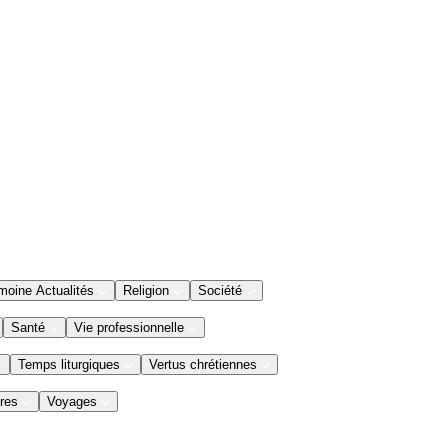
moine Actualités
Religion
Société
Santé
Vie professionnelle
Temps liturgiques
Vertus chrétiennes
res
Voyages