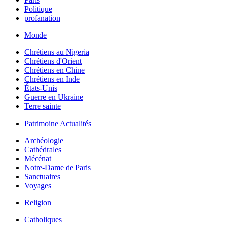
Politique
profanation
Monde
Chrétiens au Nigeria
Chrétiens d'Orient
Chrétiens en Chine
Chrétiens en Inde
États-Unis
Guerre en Ukraine
Terre sainte
Patrimoine Actualités
Archéologie
Cathédrales
Mécénat
Notre-Dame de Paris
Sanctuaires
Voyages
Religion
Catholiques