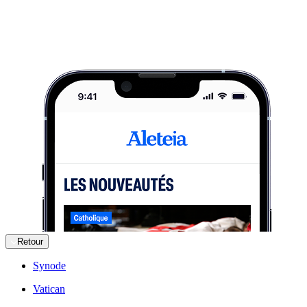
Retour
Synode
Vatican