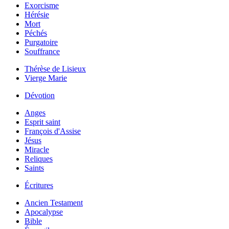
Exorcisme
Hérésie
Mort
Péchés
Purgatoire
Souffrance
Thérèse de Lisieux
Vierge Marie
Dévotion
Anges
Esprit saint
François d'Assise
Jésus
Miracle
Reliques
Saints
Écritures
Ancien Testament
Apocalypse
Bible