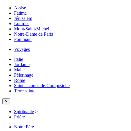
Assise
Fatima
Jérusalem
Lourdes
Mont-Saint-Michel
Notre-Dame de Paris
Pontmain
Voyages
Italie
Jordanie
Malte
Pèlerinage
Rome
Saint-Jacques-de-Compostelle
Terre sainte
✕
Spiritualité
>
Prière
Notre Père