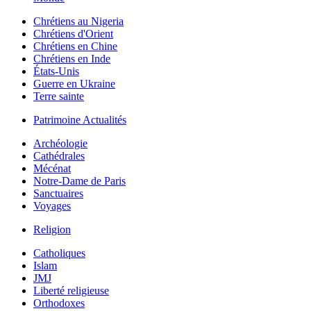
Chrétiens au Nigeria
Chrétiens d'Orient
Chrétiens en Chine
Chrétiens en Inde
États-Unis
Guerre en Ukraine
Terre sainte
Patrimoine Actualités
Archéologie
Cathédrales
Mécénat
Notre-Dame de Paris
Sanctuaires
Voyages
Religion
Catholiques
Islam
JMJ
Liberté religieuse
Orthodoxes