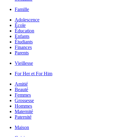
Famille
Adolescence
École
Éducation
Enfants
Étudiants
Finances
Parents
Vieillesse
For Her et For Him
Amitié
Beauté
Femmes
Grossesse
Hommes
Maternité
Paternité
Maison