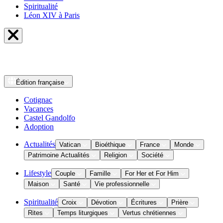
Spiritualité
Léon XIV à Paris
Édition
française
Cotignac
Vacances
Castel Gandolfo
Adoption
Actualités
Vatican
Bioéthique
France
Monde
Patrimoine Actualités
Religion
Société
Lifestyle
Couple
Famille
For Her et For Him
Maison
Santé
Vie professionnelle
Spiritualité
Croix
Dévotion
Écritures
Prière
Rites
Temps liturgiques
Vertus chrétiennes