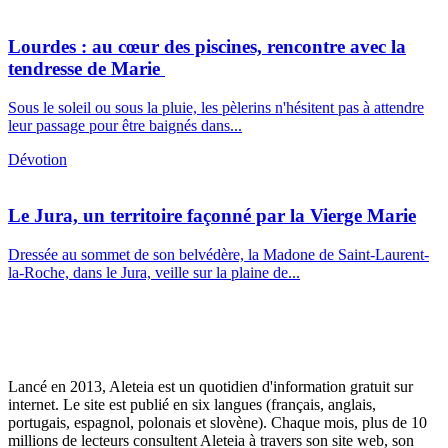
Lourdes : au cœur des piscines, rencontre avec la
tendresse de Marie
Sous le soleil ou sous la pluie, les pèlerins n'hésitent pas à attendre
leur passage pour être baignés dans...
Dévotion
Le Jura, un territoire façonné par la Vierge Marie
Dressée au sommet de son belvédère, la Madone de Saint-Laurent-
la-Roche, dans le Jura, veille sur la plaine de...
Lancé en 2013, Aleteia est un quotidien d'information gratuit sur
internet. Le site est publié en six langues (français, anglais,
portugais, espagnol, polonais et slovène). Chaque mois, plus de 10
millions de lecteurs consultent Aleteia à travers son site web, son