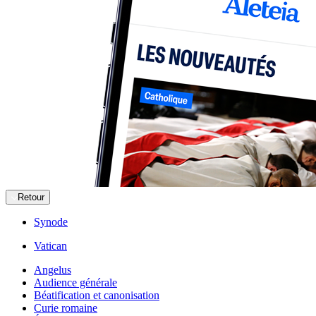
Retour
Synode
Vatican
Angelus
Audience générale
Béatification et canonisation
Curie romaine