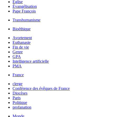
Église
Évangélisation
Pape François
Transhumanisme
Bioéthique
Avortement
Euthanasie
Fin de vie
Genre
GPA
Intelligence artificielle
PMA
France
clerge
Conférence des évêques de France
Diocèses
Paris
Politique
profanation
Monde