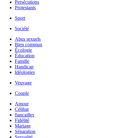
Persécutions
Protestants
Sport
Société
Abus sexuels
Bien commun
Écologie
Éducation
Famille
Handicap
Idéologies
Veuvage
Couple
Amour
Célibat
fiancailles
Fidélité
Mariage
Séparation
Sexualité