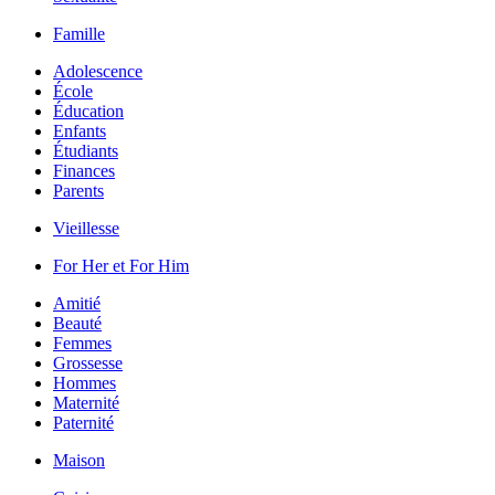
Famille
Adolescence
École
Éducation
Enfants
Étudiants
Finances
Parents
Vieillesse
For Her et For Him
Amitié
Beauté
Femmes
Grossesse
Hommes
Maternité
Paternité
Maison