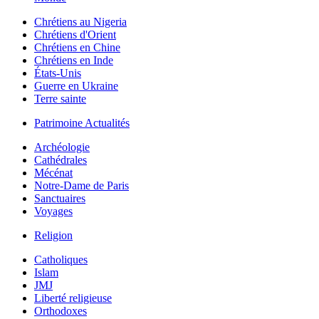
Chrétiens au Nigeria
Chrétiens d'Orient
Chrétiens en Chine
Chrétiens en Inde
États-Unis
Guerre en Ukraine
Terre sainte
Patrimoine Actualités
Archéologie
Cathédrales
Mécénat
Notre-Dame de Paris
Sanctuaires
Voyages
Religion
Catholiques
Islam
JMJ
Liberté religieuse
Orthodoxes