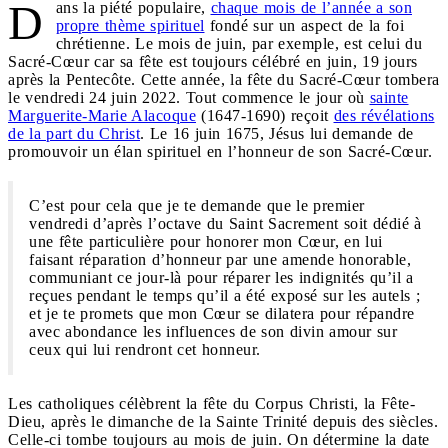
D
ans la piété populaire,
chaque mois de l’année a son
propre thème spirituel
fondé sur un aspect de la foi
chrétienne. Le mois de juin, par exemple, est celui du
Sacré-Cœur car sa fête est toujours célébré en juin, 19 jours
après la Pentecôte. Cette année, la fête du Sacré-Cœur tombera
le vendredi 24 juin 2022. Tout commence le jour où
sainte
Marguerite-Marie Alacoque
(1647-1690) reçoit
des révélations
de la part du Christ
. Le 16 juin 1675, Jésus lui demande de
promouvoir un élan spirituel en l’honneur de son Sacré-Cœur.
C’est pour cela que je te demande que le premier
vendredi d’après l’octave du Saint Sacrement soit dédié à
une fête particulière pour honorer mon Cœur, en lui
faisant réparation d’honneur par une amende honorable,
communiant ce jour-là pour réparer les indignités qu’il a
reçues pendant le temps qu’il a été exposé sur les autels ;
et je te promets que mon Cœur se dilatera pour répandre
avec abondance les influences de son divin amour sur
ceux qui lui rendront cet honneur.
Les catholiques célèbrent la fête du Corpus Christi, la Fête-
Dieu, après le dimanche de la Sainte Trinité depuis des siècles.
Celle-ci tombe toujours au mois de juin. On détermine la date