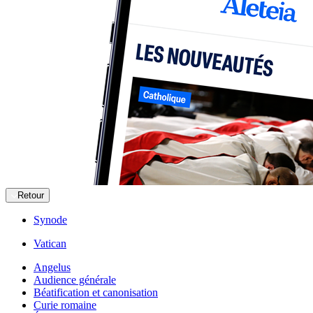
Retour
Synode
Vatican
Angelus
Audience générale
Béatification et canonisation
Curie romaine