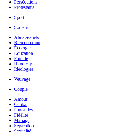
Persécutions
Protestants
Sport
Société
Abus sexuels
Bien commun
Écologie
Éducation
Famille
Handicap
Idéologies
Veuvage
Couple
Amour
Célibat
fiancailles
Fidélité
Mariage
Séparation
Sexualité