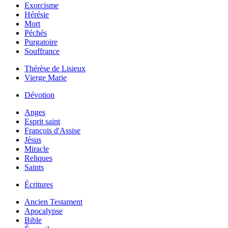
Exorcisme
Hérésie
Mort
Péchés
Purgatoire
Souffrance
Thérèse de Lisieux
Vierge Marie
Dévotion
Anges
Esprit saint
François d'Assise
Jésus
Miracle
Reliques
Saints
Écritures
Ancien Testament
Apocalypse
Bible