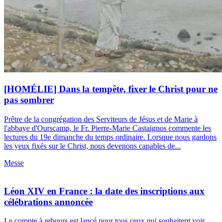
[HOMÉLIE] Dans la tempête, fixer le Christ pour ne
pas sombrer
Prêtre de la congrégation des Serviteurs de Jésus et de Marie à
l'abbaye d'Ourscamp, le Fr. Pierre-Marie Castaignos commente les
lectures du 19e dimanche du temps ordinaire. Lorsque nous gardons
les yeux fixés sur le Christ, nous devenons capables de...
Messe
Léon XIV en France : la date des inscriptions aux
célébrations annoncée
Le compte à rebours est lancé pour tous ceux qui souhaitent voir