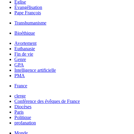
Église
Évangélisation
Pape François
Transhumanisme
Bioéthique
Avortement
Euthanasie
Fin de vie
Genre
GPA
Intelligence artificielle
PMA
France
clerge
Conférence des évêques de France
Diocèses
Paris
Politique
profanation
Monde