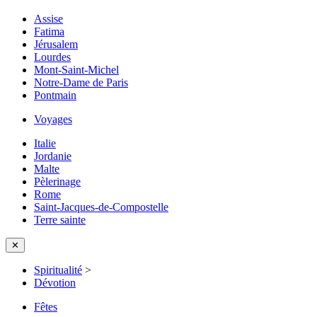
Assise
Fatima
Jérusalem
Lourdes
Mont-Saint-Michel
Notre-Dame de Paris
Pontmain
Voyages
Italie
Jordanie
Malte
Pèlerinage
Rome
Saint-Jacques-de-Compostelle
Terre sainte
✕
Spiritualité
>
Dévotion
Fêtes