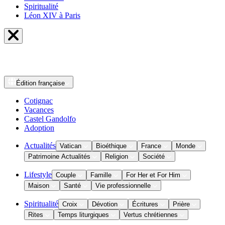
Spiritualité
Léon XIV à Paris
Édition
française
Cotignac
Vacances
Castel Gandolfo
Adoption
Actualités
Vatican
Bioéthique
France
Monde
Patrimoine Actualités
Religion
Société
Lifestyle
Couple
Famille
For Her et For Him
Maison
Santé
Vie professionnelle
Spiritualité
Croix
Dévotion
Écritures
Prière
Rites
Temps liturgiques
Vertus chrétiennes