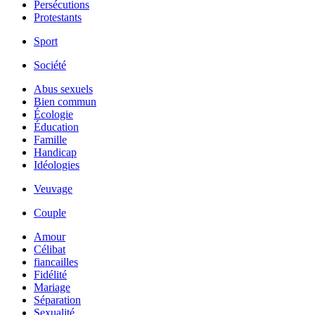
Persécutions
Protestants
Sport
Société
Abus sexuels
Bien commun
Écologie
Éducation
Famille
Handicap
Idéologies
Veuvage
Couple
Amour
Célibat
fiancailles
Fidélité
Mariage
Séparation
Sexualité