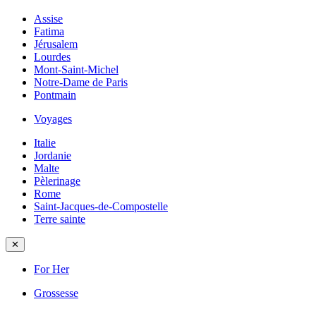
Assise
Fatima
Jérusalem
Lourdes
Mont-Saint-Michel
Notre-Dame de Paris
Pontmain
Voyages
Italie
Jordanie
Malte
Pèlerinage
Rome
Saint-Jacques-de-Compostelle
Terre sainte
✕
For Her
Grossesse