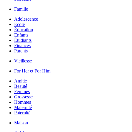
Famille
Adolescence
École
Éducation
Enfants
Étudiants
Finances
Parents
Vieillesse
For Her et For Him
Amitié
Beauté
Femmes
Grossesse
Hommes
Maternité
Paternité
Maison