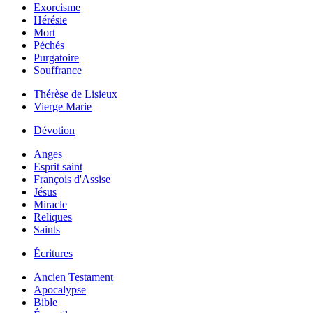
Exorcisme
Hérésie
Mort
Péchés
Purgatoire
Souffrance
Thérèse de Lisieux
Vierge Marie
Dévotion
Anges
Esprit saint
François d'Assise
Jésus
Miracle
Reliques
Saints
Écritures
Ancien Testament
Apocalypse
Bible