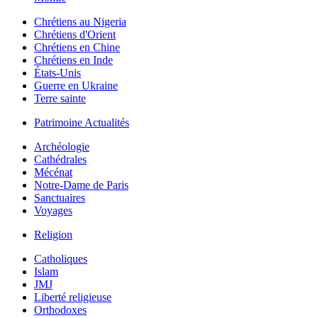
Chrétiens au Nigeria
Chrétiens d'Orient
Chrétiens en Chine
Chrétiens en Inde
États-Unis
Guerre en Ukraine
Terre sainte
Patrimoine Actualités
Archéologie
Cathédrales
Mécénat
Notre-Dame de Paris
Sanctuaires
Voyages
Religion
Catholiques
Islam
JMJ
Liberté religieuse
Orthodoxes