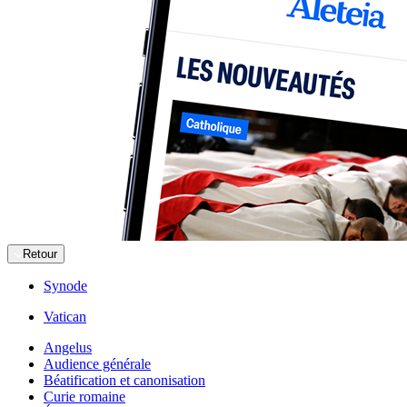
Retour
Synode
Vatican
Angelus
Audience générale
Béatification et canonisation
Curie romaine