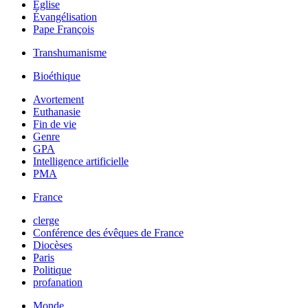
Église
Évangélisation
Pape François
Transhumanisme
Bioéthique
Avortement
Euthanasie
Fin de vie
Genre
GPA
Intelligence artificielle
PMA
France
clerge
Conférence des évêques de France
Diocèses
Paris
Politique
profanation
Monde