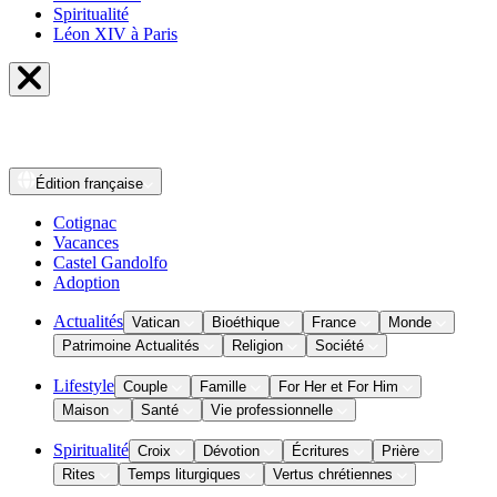
Spiritualité
Léon XIV à Paris
Édition
française
Cotignac
Vacances
Castel Gandolfo
Adoption
Actualités
Vatican
Bioéthique
France
Monde
Patrimoine Actualités
Religion
Société
Lifestyle
Couple
Famille
For Her et For Him
Maison
Santé
Vie professionnelle
Spiritualité
Croix
Dévotion
Écritures
Prière
Rites
Temps liturgiques
Vertus chrétiennes