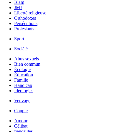
Islam
JMJ
Liberté religieuse
Orthodoxes
Persécutions
Protestants
Sport
Société
Abus sexuels
Bien commun
Écologie
Éducation
Famille
Handicap
Idéologies
Veuvage
Couple
Amour
Célibat
fiancailles