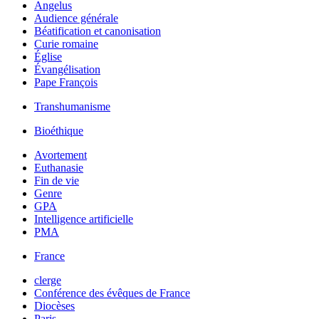
Angelus
Audience générale
Béatification et canonisation
Curie romaine
Église
Évangélisation
Pape François
Transhumanisme
Bioéthique
Avortement
Euthanasie
Fin de vie
Genre
GPA
Intelligence artificielle
PMA
France
clerge
Conférence des évêques de France
Diocèses
Paris