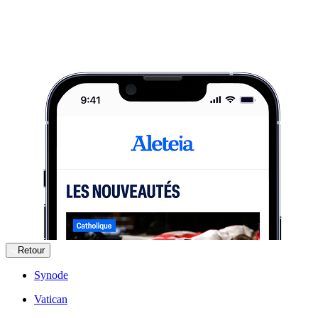
Retour
Synode
Vatican