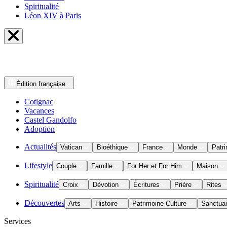
Spiritualité
Léon XIV à Paris
Édition
française
Cotignac
Vacances
Castel Gandolfo
Adoption
Actualités
Vatican
Bioéthique
France
Monde
Patri
Lifestyle
Couple
Famille
For Her et For Him
Maison
Spiritualité
Croix
Dévotion
Écritures
Prière
Rites
Découvertes
Arts
Histoire
Patrimoine Culture
Sanctuai
Services