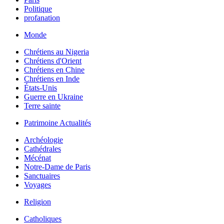
Politique
profanation
Monde
Chrétiens au Nigeria
Chrétiens d'Orient
Chrétiens en Chine
Chrétiens en Inde
États-Unis
Guerre en Ukraine
Terre sainte
Patrimoine Actualités
Archéologie
Cathédrales
Mécénat
Notre-Dame de Paris
Sanctuaires
Voyages
Religion
Catholiques