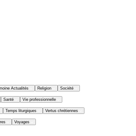
moine Actualités
Religion
Société
Santé
Vie professionnelle
Temps liturgiques
Vertus chrétiennes
res
Voyages