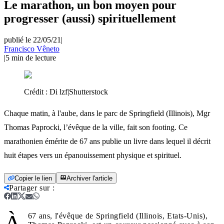
Le marathon, un bon moyen pour
progresser (aussi) spirituellement
publié le 22/05/21
|
Francisco Vêneto
|
5
min de lecture
Crédit :
Di lzf|Shutterstock
Chaque matin, à l'aube, dans le parc de Springfield (Illinois), Mgr
Thomas Paprocki, l’évêque de la ville, fait son footing. Ce
marathonien émérite de 67 ans publie un livre dans lequel il décrit
huit étapes vers un épanouissement physique et spirituel.
Copier le lien
Archiver l'article
Partager sur
:
À
67 ans, l'évêque de Springfield (Illinois, Etats-Unis),