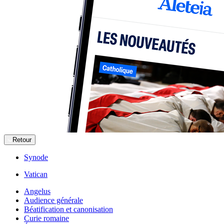
Retour
Synode
Vatican
Angelus
Audience générale
Béatification et canonisation
Curie romaine