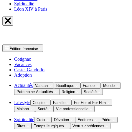
Spiritualité
Léon XIV à Paris
Édition
française
Cotignac
Vacances
Castel Gandolfo
Adoption
Actualités
Vatican
Bioéthique
France
Monde
Patrimoine Actualités
Religion
Société
Lifestyle
Couple
Famille
For Her et For Him
Maison
Santé
Vie professionnelle
Spiritualité
Croix
Dévotion
Écritures
Prière
Rites
Temps liturgiques
Vertus chrétiennes