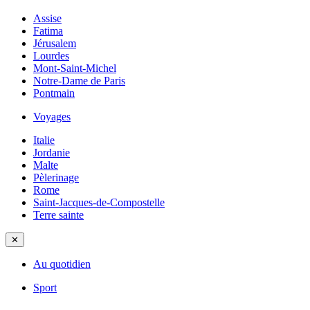
Assise
Fatima
Jérusalem
Lourdes
Mont-Saint-Michel
Notre-Dame de Paris
Pontmain
Voyages
Italie
Jordanie
Malte
Pèlerinage
Rome
Saint-Jacques-de-Compostelle
Terre sainte
✕
Au quotidien
Sport