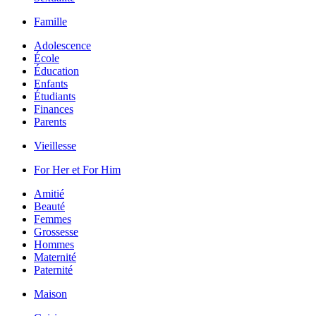
Famille
Adolescence
École
Éducation
Enfants
Étudiants
Finances
Parents
Vieillesse
For Her et For Him
Amitié
Beauté
Femmes
Grossesse
Hommes
Maternité
Paternité
Maison