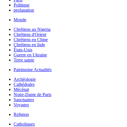
Politique
profanation
Monde
Chrétiens au Nigeria
Chrétiens d'Orient
Chrétiens en Chine
Chrétiens en Inde
États-Unis
Guerre en Ukraine
Terre sainte
Patrimoine Actualités
Archéologie
Cathédrales
Mécénat
Notre-Dame de Paris
Sanctuaires
Voyages
Religion
Catholiques