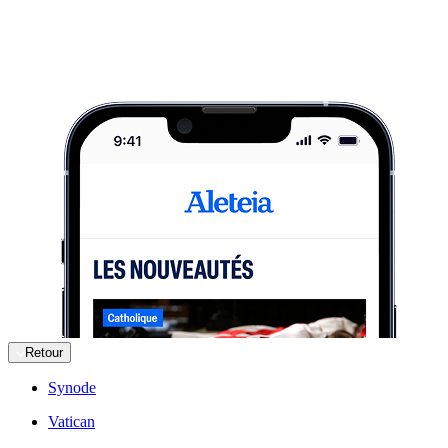
Retour
Synode
Vatican