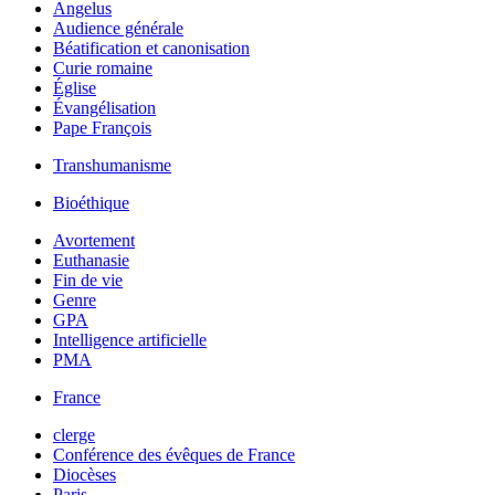
Angelus
Audience générale
Béatification et canonisation
Curie romaine
Église
Évangélisation
Pape François
Transhumanisme
Bioéthique
Avortement
Euthanasie
Fin de vie
Genre
GPA
Intelligence artificielle
PMA
France
clerge
Conférence des évêques de France
Diocèses
Paris