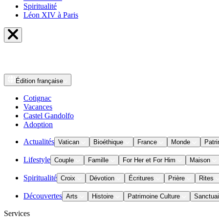
Spiritualité
Léon XIV à Paris
Édition
française
Cotignac
Vacances
Castel Gandolfo
Adoption
Actualités
Vatican
Bioéthique
France
Monde
Patri
Lifestyle
Couple
Famille
For Her et For Him
Maison
Spiritualité
Croix
Dévotion
Écritures
Prière
Rites
Découvertes
Arts
Histoire
Patrimoine Culture
Sanctuai
Services