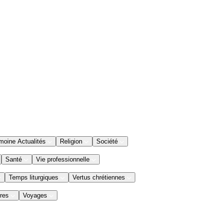
moine Actualités
Religion
Société
Santé
Vie professionnelle
Temps liturgiques
Vertus chrétiennes
res
Voyages