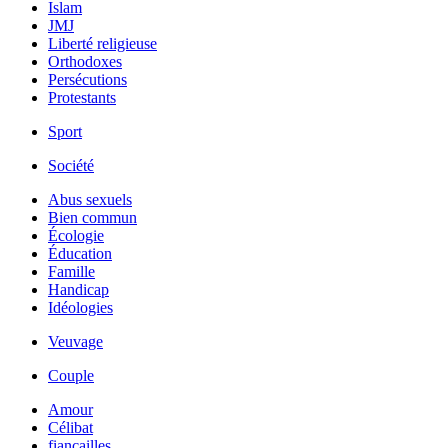
Islam
JMJ
Liberté religieuse
Orthodoxes
Persécutions
Protestants
Sport
Société
Abus sexuels
Bien commun
Écologie
Éducation
Famille
Handicap
Idéologies
Veuvage
Couple
Amour
Célibat
fiancailles