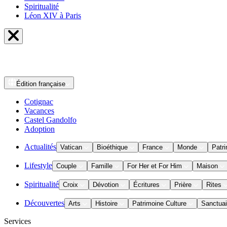
Spiritualité
Léon XIV à Paris
Édition
française
Cotignac
Vacances
Castel Gandolfo
Adoption
Actualités
Vatican
Bioéthique
France
Monde
Patri
Lifestyle
Couple
Famille
For Her et For Him
Maison
Spiritualité
Croix
Dévotion
Écritures
Prière
Rites
Découvertes
Arts
Histoire
Patrimoine Culture
Sanctuai
Services