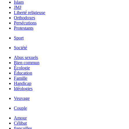
Islam
JMJ
Liberté religieuse
Orthodoxes
Persécutions
Protestants
Sport
Société
Abus sexuels
Bien commun
Écologie
Éducation
Famille
Handicap
Idéologies
Veuvage
Couple
Amour
Célibat
fiancailles