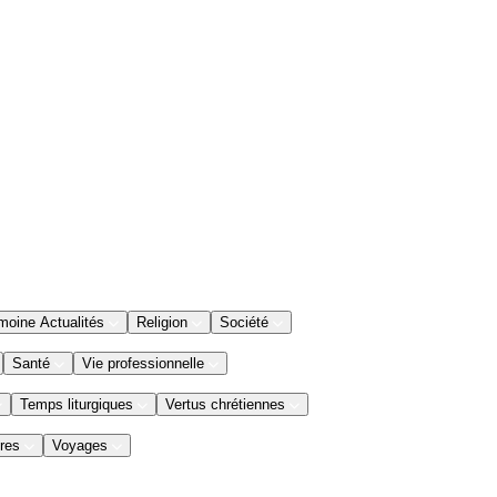
moine Actualités
Religion
Société
Santé
Vie professionnelle
Temps liturgiques
Vertus chrétiennes
res
Voyages