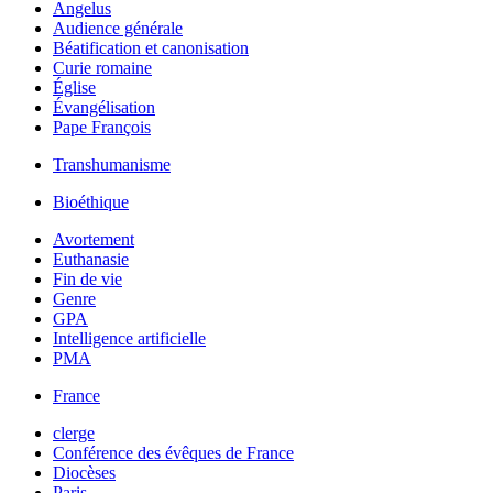
Angelus
Audience générale
Béatification et canonisation
Curie romaine
Église
Évangélisation
Pape François
Transhumanisme
Bioéthique
Avortement
Euthanasie
Fin de vie
Genre
GPA
Intelligence artificielle
PMA
France
clerge
Conférence des évêques de France
Diocèses
Paris