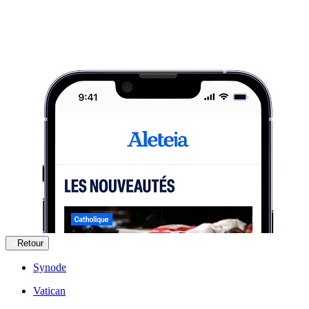
Retour
Synode
Vatican