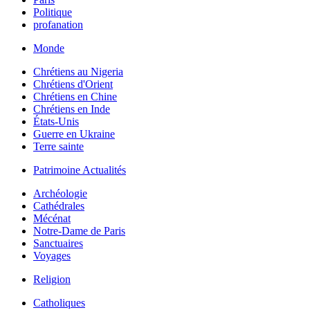
Politique
profanation
Monde
Chrétiens au Nigeria
Chrétiens d'Orient
Chrétiens en Chine
Chrétiens en Inde
États-Unis
Guerre en Ukraine
Terre sainte
Patrimoine Actualités
Archéologie
Cathédrales
Mécénat
Notre-Dame de Paris
Sanctuaires
Voyages
Religion
Catholiques