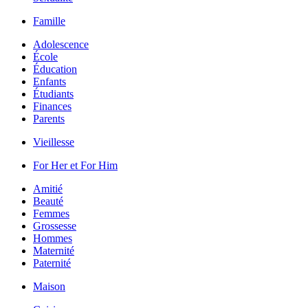
Famille
Adolescence
École
Éducation
Enfants
Étudiants
Finances
Parents
Vieillesse
For Her et For Him
Amitié
Beauté
Femmes
Grossesse
Hommes
Maternité
Paternité
Maison