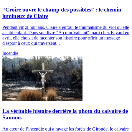
“Croire ouvre le champ des possibles” : le chemin
lumineux de Claire
Pendant vingt-huit ans, Claire a enfoui le traumatisme du viol qu'elle
a subi enfant. Dans son livre "À cœur vaillant", paru chez Fayard en
avril, elle choisit de raconter son histoire pour offrir un message
d'espoir à ceux qui traversent...
Incendie
La véritable histoire derrière la photo du calvaire de
Saumos
Au cœur de l’incendie qui a ravagé les forêts de Gironde, le calvaire