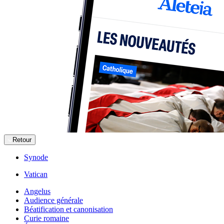
Retour
Synode
Vatican
Angelus
Audience générale
Béatification et canonisation
Curie romaine