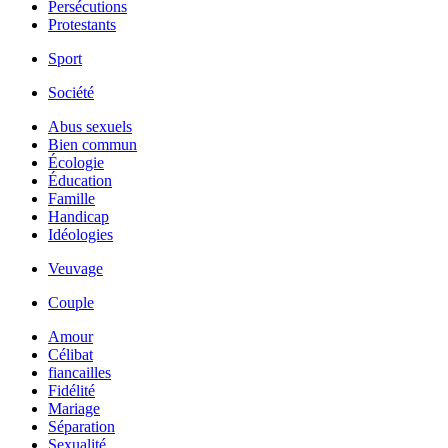
Persécutions
Protestants
Sport
Société
Abus sexuels
Bien commun
Écologie
Éducation
Famille
Handicap
Idéologies
Veuvage
Couple
Amour
Célibat
fiancailles
Fidélité
Mariage
Séparation
Sexualité