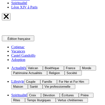
Spiritualité
Léon XIV à Paris
Édition
française
Cotignac
Vacances
Castel Gandolfo
Adoption
Actualités
Vatican
Bioéthique
France
Monde
Patrimoine Actualités
Religion
Société
Lifestyle
Couple
Famille
For Her et For Him
Maison
Santé
Vie professionnelle
Spiritualité
Croix
Dévotion
Écritures
Prière
Rites
Temps liturgiques
Vertus chrétiennes