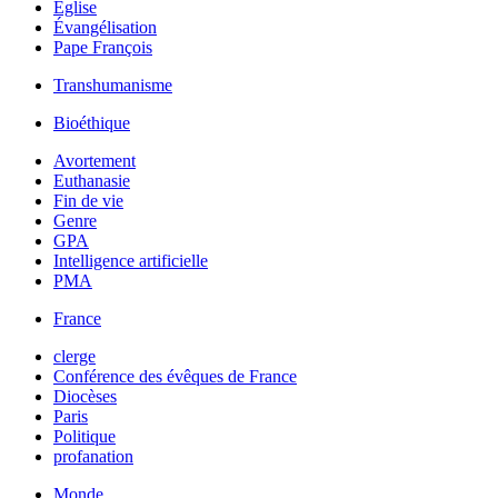
Église
Évangélisation
Pape François
Transhumanisme
Bioéthique
Avortement
Euthanasie
Fin de vie
Genre
GPA
Intelligence artificielle
PMA
France
clerge
Conférence des évêques de France
Diocèses
Paris
Politique
profanation
Monde