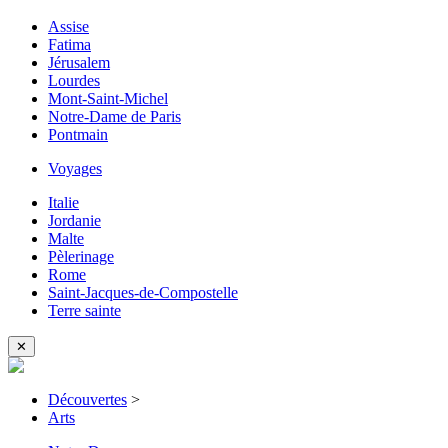
Assise
Fatima
Jérusalem
Lourdes
Mont-Saint-Michel
Notre-Dame de Paris
Pontmain
Voyages
Italie
Jordanie
Malte
Pèlerinage
Rome
Saint-Jacques-de-Compostelle
Terre sainte
✕
Découvertes
>
Arts