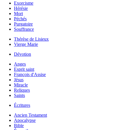
Exorcisme
Hérésie
Mort
Péchés
Purgatoire
Souffrance
Thérèse de Lisieux
Vierge Marie
Dévotion
Anges
Esprit saint
François d'Assise
Jésus
Miracle
Reliques
Saints
Écritures
Ancien Testament
Apocalypse
Bible