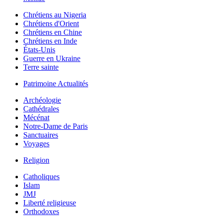
Chrétiens au Nigeria
Chrétiens d'Orient
Chrétiens en Chine
Chrétiens en Inde
États-Unis
Guerre en Ukraine
Terre sainte
Patrimoine Actualités
Archéologie
Cathédrales
Mécénat
Notre-Dame de Paris
Sanctuaires
Voyages
Religion
Catholiques
Islam
JMJ
Liberté religieuse
Orthodoxes