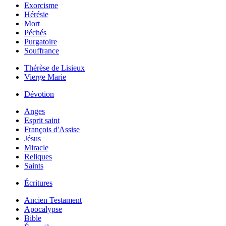
Exorcisme
Hérésie
Mort
Péchés
Purgatoire
Souffrance
Thérèse de Lisieux
Vierge Marie
Dévotion
Anges
Esprit saint
François d'Assise
Jésus
Miracle
Reliques
Saints
Écritures
Ancien Testament
Apocalypse
Bible