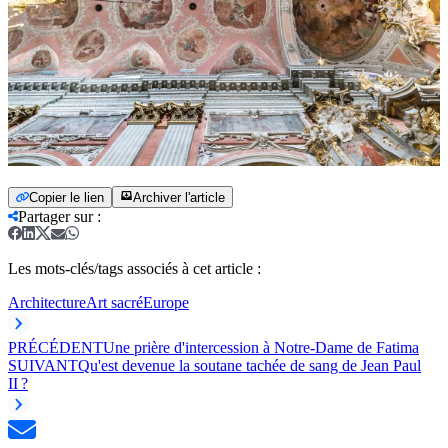
Copier le lien
Archiver l'article
Partager sur
:
Les mots-clés/tags associés à cet article :
Architecture
Art sacré
Europe
PRÉCÉDENT
Une prière d'intercession à Notre-Dame de Fatima
SUIVANT
Qu'est devenue la soutane tachée de sang de Jean Paul
II ?