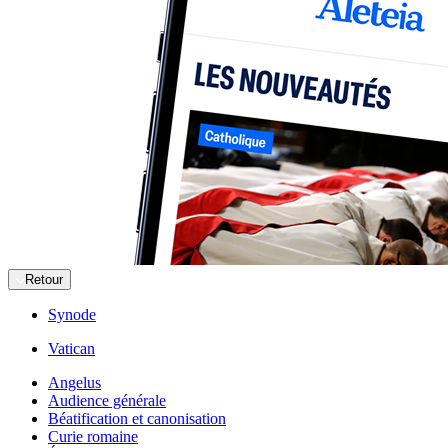
Retour
Synode
Vatican
Angelus
Audience générale
Béatification et canonisation
Curie romaine