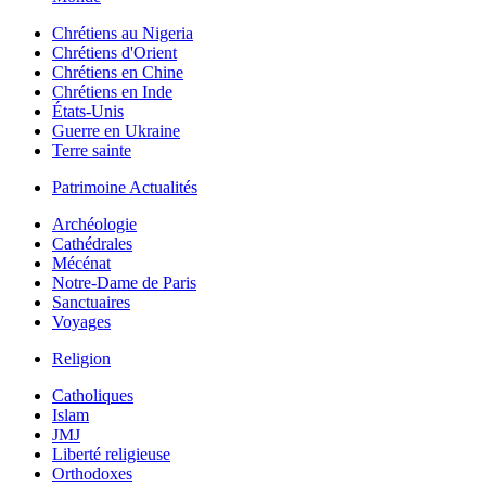
Chrétiens au Nigeria
Chrétiens d'Orient
Chrétiens en Chine
Chrétiens en Inde
États-Unis
Guerre en Ukraine
Terre sainte
Patrimoine Actualités
Archéologie
Cathédrales
Mécénat
Notre-Dame de Paris
Sanctuaires
Voyages
Religion
Catholiques
Islam
JMJ
Liberté religieuse
Orthodoxes