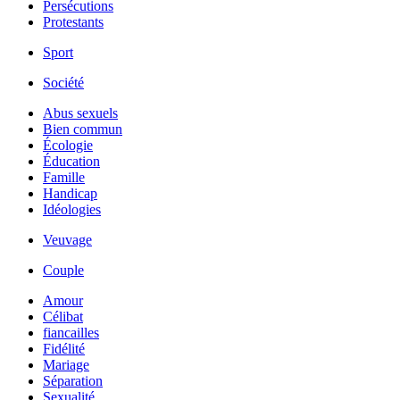
Persécutions
Protestants
Sport
Société
Abus sexuels
Bien commun
Écologie
Éducation
Famille
Handicap
Idéologies
Veuvage
Couple
Amour
Célibat
fiancailles
Fidélité
Mariage
Séparation
Sexualité