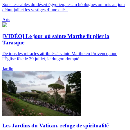
Sous les sables du désert égyptien, les archéologues ont mis au jour
début juillet les vestiges d’une cité...
Arts
[VIDÉO] Le jour où sainte Marthe fit plier la
Tarasque
De tous les miracles attribués à sainte Marthe en Provence, que
l'Église fête le 29 juillet, le dragon dompté...
Jardin
Les Jardins du Vatican, refuge de spiritualité