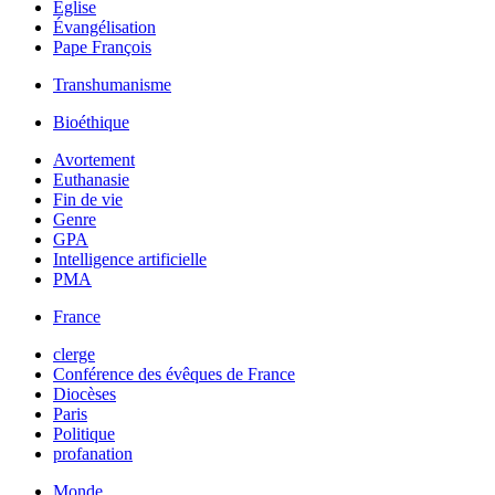
Église
Évangélisation
Pape François
Transhumanisme
Bioéthique
Avortement
Euthanasie
Fin de vie
Genre
GPA
Intelligence artificielle
PMA
France
clerge
Conférence des évêques de France
Diocèses
Paris
Politique
profanation
Monde