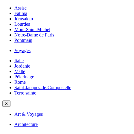
Assise
Fatima
Jérusalem
Lourdes
Mont-Saint-Michel
Notre-Dame de Paris
Pontmain
Voyages
Italie
Jordanie
Malte
Pèlerinage
Rome
Saint-Jacques-de-Compostelle
Terre sainte
✕
Art & Voyages
Architecture