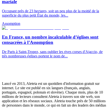
mariale
Occupant près de 23 hectares, soit un peu plus de la moitié de la
superficie du plus petit État du monde, les...
Assomption
En France, un nombre incalculable d’églises sont
consacrées à l’Assomption
De Paris à Saint-Tropez, sans oublier les rives corses d'Ajaccio, de
très nombreuses églises portent le nom de...
Lancé en 2013, Aleteia est un quotidien d'information gratuit sur
internet. Le site est publié en six langues (français, anglais,
portugais, espagnol, polonais et slovène). Chaque mois, plus de 10
millions de lecteurs consultent Aleteia à travers son site web, son
application et les réseaux sociaux. Aleteia touche près de 50 millions
de personnes dans le monde, ce qui en fait un des leaders des médias