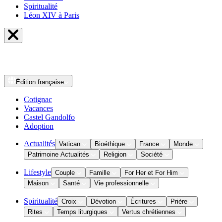
Spiritualité
Léon XIV à Paris
Édition
française
Cotignac
Vacances
Castel Gandolfo
Adoption
Actualités
Vatican
Bioéthique
France
Monde
Patrimoine Actualités
Religion
Société
Lifestyle
Couple
Famille
For Her et For Him
Maison
Santé
Vie professionnelle
Spiritualité
Croix
Dévotion
Écritures
Prière
Rites
Temps liturgiques
Vertus chrétiennes