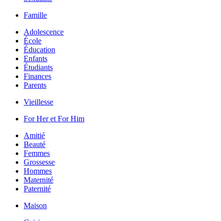
Famille
Adolescence
École
Éducation
Enfants
Étudiants
Finances
Parents
Vieillesse
For Her et For Him
Amitié
Beauté
Femmes
Grossesse
Hommes
Maternité
Paternité
Maison