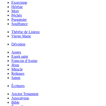
Exorcisme
Hérésie
Mort
Péchés
Purgatoire
Souffrance
Thérèse de Lisieux
Vierge Marie
Dévotion
Anges
Esprit saint
François d'Assise
Jésus
Miracle
Reliques
Saints
Écritures
Ancien Testament
Apocalypse
Bible