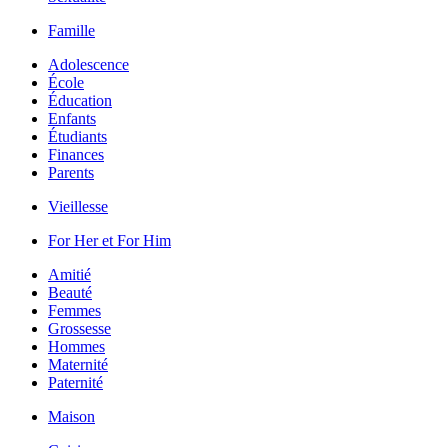
Famille
Adolescence
École
Éducation
Enfants
Étudiants
Finances
Parents
Vieillesse
For Her et For Him
Amitié
Beauté
Femmes
Grossesse
Hommes
Maternité
Paternité
Maison