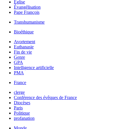
Église
Évangélisation
Pape François
Transhumanisme
Bioéthique
Avortement
Euthanasie
Fin de vie
Genre
GPA
Intelligence artificielle
PMA
France
clerge
Conférence des évêques de France
Diocèses
Paris
Politique
profanation
Monde