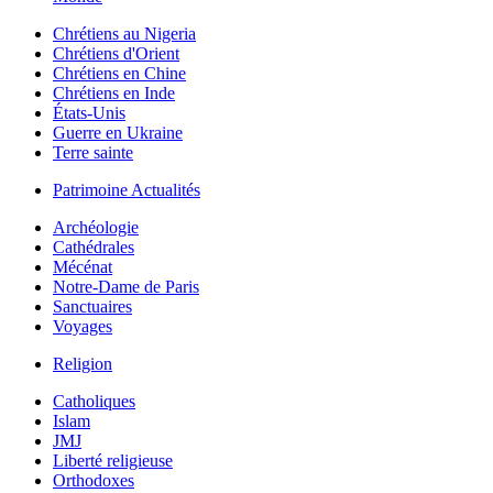
Chrétiens au Nigeria
Chrétiens d'Orient
Chrétiens en Chine
Chrétiens en Inde
États-Unis
Guerre en Ukraine
Terre sainte
Patrimoine Actualités
Archéologie
Cathédrales
Mécénat
Notre-Dame de Paris
Sanctuaires
Voyages
Religion
Catholiques
Islam
JMJ
Liberté religieuse
Orthodoxes