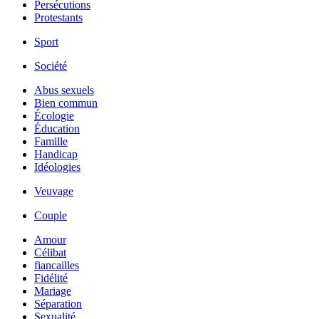
Persécutions
Protestants
Sport
Société
Abus sexuels
Bien commun
Écologie
Éducation
Famille
Handicap
Idéologies
Veuvage
Couple
Amour
Célibat
fiancailles
Fidélité
Mariage
Séparation
Sexualité