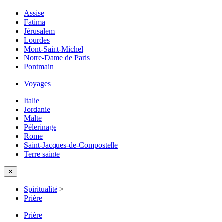
Assise
Fatima
Jérusalem
Lourdes
Mont-Saint-Michel
Notre-Dame de Paris
Pontmain
Voyages
Italie
Jordanie
Malte
Pèlerinage
Rome
Saint-Jacques-de-Compostelle
Terre sainte
✕
Spiritualité
>
Prière
Prière