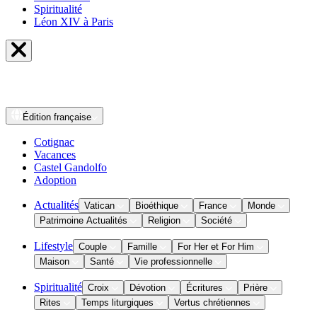
Spiritualité
Léon XIV à Paris
Édition
française
Cotignac
Vacances
Castel Gandolfo
Adoption
Actualités
Vatican
Bioéthique
France
Monde
Patrimoine Actualités
Religion
Société
Lifestyle
Couple
Famille
For Her et For Him
Maison
Santé
Vie professionnelle
Spiritualité
Croix
Dévotion
Écritures
Prière
Rites
Temps liturgiques
Vertus chrétiennes