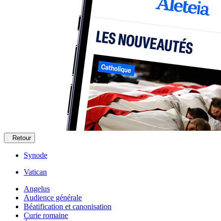
Retour
Synode
Vatican
Angelus
Audience générale
Béatification et canonisation
Curie romaine