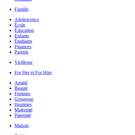
Famille
Adolescence
École
Éducation
Enfants
Étudiants
Finances
Parents
Vieillesse
For Her et For Him
Amitié
Beauté
Femmes
Grossesse
Hommes
Maternité
Paternité
Maison