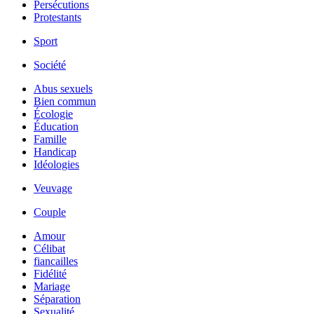
Persécutions
Protestants
Sport
Société
Abus sexuels
Bien commun
Écologie
Éducation
Famille
Handicap
Idéologies
Veuvage
Couple
Amour
Célibat
fiancailles
Fidélité
Mariage
Séparation
Sexualité