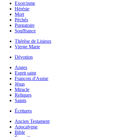
Exorcisme
Hérésie
Mort
Péchés
Purgatoire
Souffrance
Thérèse de Lisieux
Vierge Marie
Dévotion
Anges
Esprit saint
François d'Assise
Jésus
Miracle
Reliques
Saints
Écritures
Ancien Testament
Apocalypse
Bible