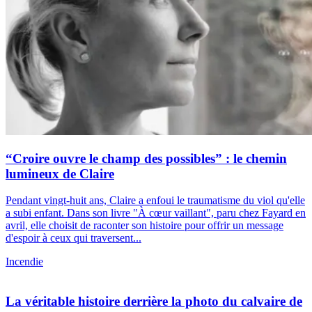
“Croire ouvre le champ des possibles” : le chemin
lumineux de Claire
Pendant vingt-huit ans, Claire a enfoui le traumatisme du viol qu'elle
a subi enfant. Dans son livre "À cœur vaillant", paru chez Fayard en
avril, elle choisit de raconter son histoire pour offrir un message
d'espoir à ceux qui traversent...
Incendie
La véritable histoire derrière la photo du calvaire de