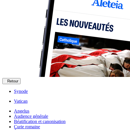
Retour
Synode
Vatican
Angelus
Audience générale
Béatification et canonisation
Curie romaine