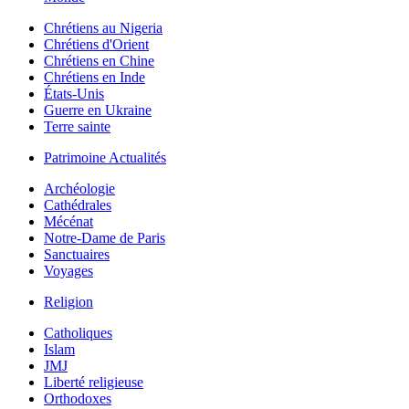
Chrétiens au Nigeria
Chrétiens d'Orient
Chrétiens en Chine
Chrétiens en Inde
États-Unis
Guerre en Ukraine
Terre sainte
Patrimoine Actualités
Archéologie
Cathédrales
Mécénat
Notre-Dame de Paris
Sanctuaires
Voyages
Religion
Catholiques
Islam
JMJ
Liberté religieuse
Orthodoxes