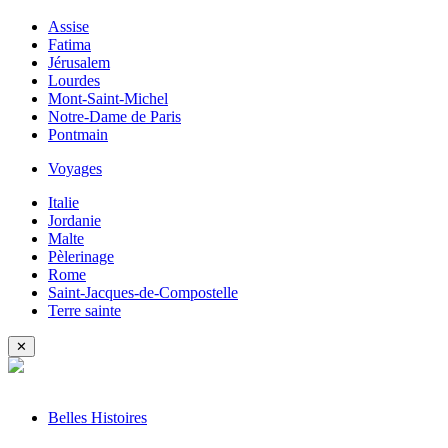
Assise
Fatima
Jérusalem
Lourdes
Mont-Saint-Michel
Notre-Dame de Paris
Pontmain
Voyages
Italie
Jordanie
Malte
Pèlerinage
Rome
Saint-Jacques-de-Compostelle
Terre sainte
✕
Belles Histoires