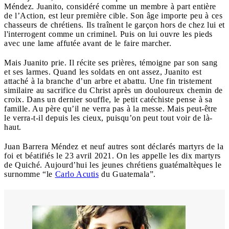
Méndez. Juanito, considéré comme un membre à part entière
de l’Action, est leur première cible. Son âge importe peu à ces
chasseurs de chrétiens. Ils traînent le garçon hors de chez lui et
l'interrogent comme un criminel. Puis on lui ouvre les pieds
avec une lame affutée avant de le faire marcher.
Mais Juanito prie. Il récite ses prières, témoigne par son sang
et ses larmes. Quand les soldats en ont assez, Juanito est
attaché à la branche d’un arbre et abattu. Une fin tristement
similaire au sacrifice du Christ après un douloureux chemin de
croix. Dans un dernier souffle, le petit catéchiste pense à sa
famille. Au père qu’il ne verra pas à la messe. Mais peut-être
le verra-t-il depuis les cieux, puisqu’on peut tout voir de là-
haut.
Juan Barrera Méndez et neuf autres sont déclarés martyrs de la
foi et béatifiés le 23 avril 2021. On les appelle les dix martyrs
de Quiché. Aujourd’hui les jeunes chrétiens guatémaltèques le
surnomme “le
Carlo Acutis
du Guatemala”.