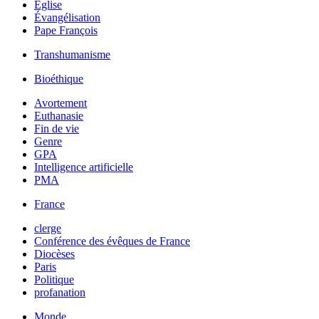
Église
Évangélisation
Pape François
Transhumanisme
Bioéthique
Avortement
Euthanasie
Fin de vie
Genre
GPA
Intelligence artificielle
PMA
France
clerge
Conférence des évêques de France
Diocèses
Paris
Politique
profanation
Monde