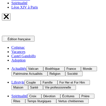
Spiritualité
Léon XIV à Paris
Édition
française
Cotignac
Vacances
Castel Gandolfo
Adoption
Actualités
Vatican
Bioéthique
France
Monde
Patrimoine Actualités
Religion
Société
Lifestyle
Couple
Famille
For Her et For Him
Maison
Santé
Vie professionnelle
Spiritualité
Croix
Dévotion
Écritures
Prière
Rites
Temps liturgiques
Vertus chrétiennes