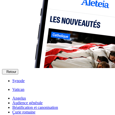
Retour
Synode
Vatican
Angelus
Audience générale
Béatification et canonisation
Curie romaine