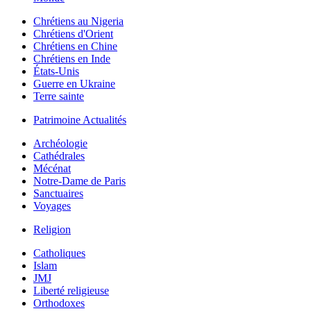
Chrétiens au Nigeria
Chrétiens d'Orient
Chrétiens en Chine
Chrétiens en Inde
États-Unis
Guerre en Ukraine
Terre sainte
Patrimoine Actualités
Archéologie
Cathédrales
Mécénat
Notre-Dame de Paris
Sanctuaires
Voyages
Religion
Catholiques
Islam
JMJ
Liberté religieuse
Orthodoxes