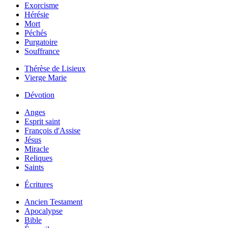
Exorcisme
Hérésie
Mort
Péchés
Purgatoire
Souffrance
Thérèse de Lisieux
Vierge Marie
Dévotion
Anges
Esprit saint
François d'Assise
Jésus
Miracle
Reliques
Saints
Écritures
Ancien Testament
Apocalypse
Bible