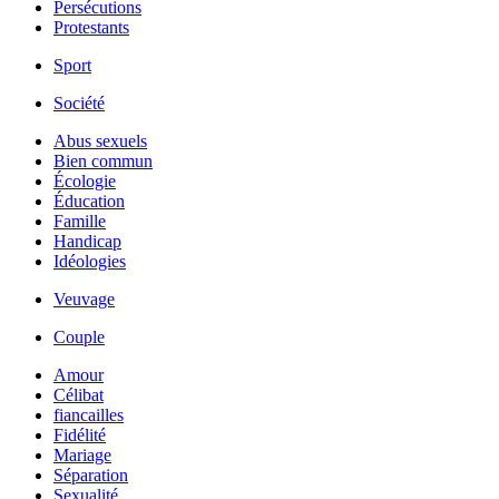
Persécutions
Protestants
Sport
Société
Abus sexuels
Bien commun
Écologie
Éducation
Famille
Handicap
Idéologies
Veuvage
Couple
Amour
Célibat
fiancailles
Fidélité
Mariage
Séparation
Sexualité