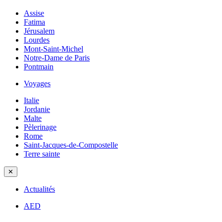
Assise
Fatima
Jérusalem
Lourdes
Mont-Saint-Michel
Notre-Dame de Paris
Pontmain
Voyages
Italie
Jordanie
Malte
Pèlerinage
Rome
Saint-Jacques-de-Compostelle
Terre sainte
✕
Actualités
AED