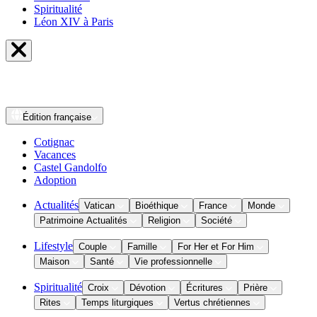
Spiritualité
Léon XIV à Paris
Édition
française
Cotignac
Vacances
Castel Gandolfo
Adoption
Actualités
Vatican
Bioéthique
France
Monde
Patrimoine Actualités
Religion
Société
Lifestyle
Couple
Famille
For Her et For Him
Maison
Santé
Vie professionnelle
Spiritualité
Croix
Dévotion
Écritures
Prière
Rites
Temps liturgiques
Vertus chrétiennes