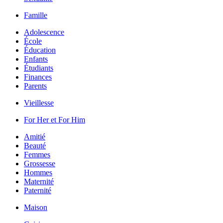
Famille
Adolescence
École
Éducation
Enfants
Étudiants
Finances
Parents
Vieillesse
For Her et For Him
Amitié
Beauté
Femmes
Grossesse
Hommes
Maternité
Paternité
Maison