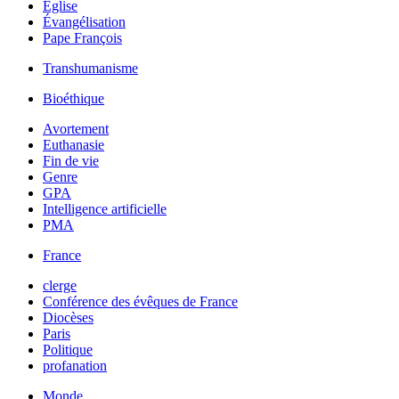
Église
Évangélisation
Pape François
Transhumanisme
Bioéthique
Avortement
Euthanasie
Fin de vie
Genre
GPA
Intelligence artificielle
PMA
France
clerge
Conférence des évêques de France
Diocèses
Paris
Politique
profanation
Monde