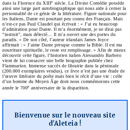
e
dans la Florence du XIII
siècle. La Divine Comédie possède
ainsi une large part autobiographique qui nous aide à cerner la
personnalité de ce génie de la littérature. Figure nationale pour
les Italiens, Dante est pourtant peu connu des Français. Mais
n’est-ce pas Paul Claudel qui écrivait : « J’ai eu beaucoup
d’admiration pour Dante. Il m’a énormément, je ne dirai pas
“instruit”, mais délecté… Il m’a ouvert une des portes du
paradis. » De son côté, l’auteur irlandais James Joyce
affirmait : « J’aime Dante presque comme la Bible. Il est ma
nourriture spirituelle, le reste est remplissage. » Afin de mieux
découvrir cette figure, l’historien italien Alessandro Barbero
vient de lui consacrer une belle biographie publiée chez
Flammarion. Immense succès de librairie dans la péninsule
(200.000 exemplaires vendus), ce livre n’est pas une étude de
l’œuvre littéraire du poète mais bien le récit d’une vie : celle
d’un homme du Moyen Âge dont nous commémorons cette
e
année le 700
anniversaire de la disparition.
Bienvenue sur le nouveau site
d'Aleteia !