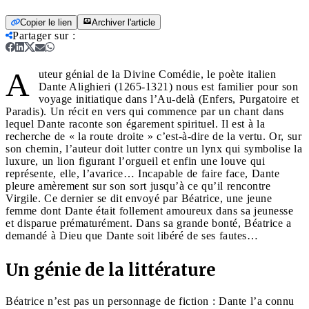
Copier le lien
Archiver l'article
Partager sur
:
A
uteur génial de la Divine Comédie, le poète italien
Dante Alighieri (1265-1321) nous est familier pour son
voyage initiatique dans l’Au-delà (Enfers, Purgatoire et
Paradis). Un récit en vers qui commence par un chant dans
lequel Dante raconte son égarement spirituel. Il est à la
recherche de « la route droite » c’est-à-dire de la vertu. Or, sur
son chemin, l’auteur doit lutter contre un lynx qui symbolise la
luxure, un lion figurant l’orgueil et enfin une louve qui
représente, elle, l’avarice… Incapable de faire face, Dante
pleure amèrement sur son sort jusqu’à ce qu’il rencontre
Virgile. Ce dernier se dit envoyé par Béatrice, une jeune
femme dont Dante était follement amoureux dans sa jeunesse
et disparue prématurément. Dans sa grande bonté, Béatrice a
demandé à Dieu que Dante soit libéré de ses fautes…
Un génie de la littérature
Béatrice n’est pas un personnage de fiction : Dante l’a connu