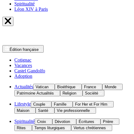
Spiritualité
Léon XIV à Paris
Édition
française
Cotignac
Vacances
Castel Gandolfo
Adoption
Actualités
Vatican
Bioéthique
France
Monde
Patrimoine Actualités
Religion
Société
Lifestyle
Couple
Famille
For Her et For Him
Maison
Santé
Vie professionnelle
Spiritualité
Croix
Dévotion
Écritures
Prière
Rites
Temps liturgiques
Vertus chrétiennes