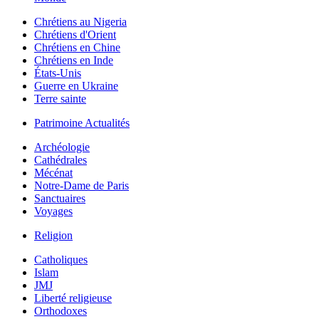
Chrétiens au Nigeria
Chrétiens d'Orient
Chrétiens en Chine
Chrétiens en Inde
États-Unis
Guerre en Ukraine
Terre sainte
Patrimoine Actualités
Archéologie
Cathédrales
Mécénat
Notre-Dame de Paris
Sanctuaires
Voyages
Religion
Catholiques
Islam
JMJ
Liberté religieuse
Orthodoxes