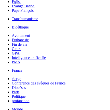
Église
Évangélisation
Pape François
Transhumanisme
Bioéthique
Avortement
Euthanasie
Fin de vie
Genre
GPA
Intelligence artificielle
PMA
France
clerge
Conférence des évêques de France
Diocèses
Paris
Politique
profanation
Monde