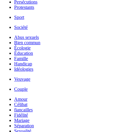
Persécutions
Protestants
Sport
Société
Abus sexuels
Bien commun
Écologie
Éducation
Famille
Handicap
Idéologies
Veuvage
Couple
Amour
Célibat
fiancailles
Fidélité
Mariage
Séparation
Sexualité