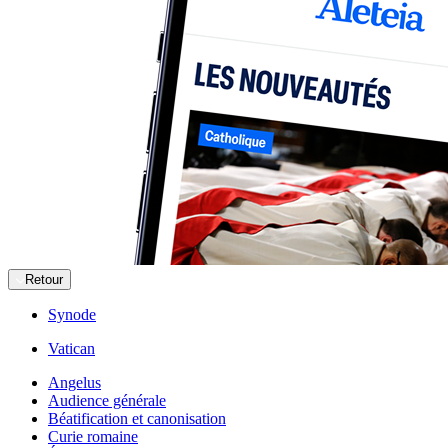
Retour
Synode
Vatican
Angelus
Audience générale
Béatification et canonisation
Curie romaine