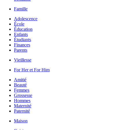
Famille
Adolescence
École
Éducation
Enfants
Étudiants
Finances
Parents
Vieillesse
For Her et For Him
Amitié
Beauté
Femmes
Grossesse
Hommes
Maternité
Paternité
Maison