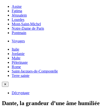
Assise
Fatima
Jérusalem
Lourdes
Mont-Saint-Michel
Notre-Dame de Paris
Pontmain
Voyages
Italie
Jordanie
Malte
Pèlerinage
Rome
Saint-Jacques-de-Compostelle
Terre sainte
✕
Décryptage
Dante, la grandeur d’une âme humiliée