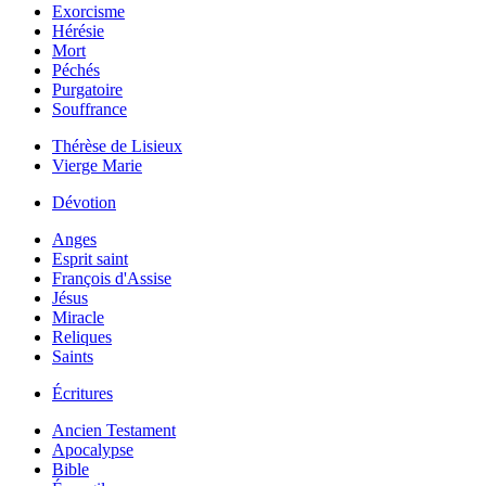
Exorcisme
Hérésie
Mort
Péchés
Purgatoire
Souffrance
Thérèse de Lisieux
Vierge Marie
Dévotion
Anges
Esprit saint
François d'Assise
Jésus
Miracle
Reliques
Saints
Écritures
Ancien Testament
Apocalypse
Bible