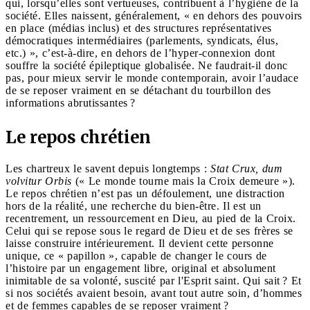
qui, lorsqu’elles sont vertueuses, contribuent à l’hygiène de la
société. Elles naissent, généralement, « en dehors des pouvoirs
en place (médias inclus) et des structures représentatives
démocratiques intermédiaires (parlements, syndicats, élus,
etc.) », c’est-à-dire, en dehors de l’hyper-connexion dont
souffre la société épileptique globalisée. Ne faudrait-il donc
pas, pour mieux servir le monde contemporain, avoir l’audace
de se reposer vraiment en se détachant du tourbillon des
informations abrutissantes ?
Le repos chrétien
Les chartreux le savent depuis longtemps :
Stat Crux, dum
volvitur Orbis
(« Le monde tourne mais la Croix demeure »).
Le repos chrétien n’est pas un défoulement, une distraction
hors de la réalité, une recherche du bien-être. Il est un
recentrement, un ressourcement en Dieu, au pied de la Croix.
Celui qui se repose sous le regard de Dieu et de ses frères se
laisse construire intérieurement. Il devient cette personne
unique, ce « papillon », capable de changer le cours de
l’histoire par un engagement libre, original et absolument
inimitable de sa volonté, suscité par l'Esprit saint. Qui sait ? Et
si nos sociétés avaient besoin, avant tout autre soin, d’hommes
et de femmes capables de se reposer vraiment ?