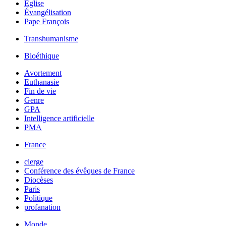
Église
Évangélisation
Pape François
Transhumanisme
Bioéthique
Avortement
Euthanasie
Fin de vie
Genre
GPA
Intelligence artificielle
PMA
France
clerge
Conférence des évêques de France
Diocèses
Paris
Politique
profanation
Monde