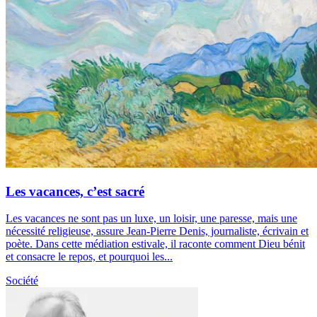
Les vacances, c’est sacré
Les vacances ne sont pas un luxe, un loisir, une paresse, mais une
nécessité religieuse, assure Jean-Pierre Denis, journaliste, écrivain et
poète. Dans cette médiation estivale, il raconte comment Dieu bénit
et consacre le repos, et pourquoi les...
Société