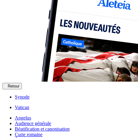
Retour
Synode
Vatican
Angelus
Audience générale
Béatification et canonisation
Curie romaine