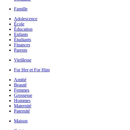
Famille
Adolescence
École
Éducation
Enfants
Étudiants
Finances
Parents
Vieillesse
For Her et For Him
Amitié
Beauté
Femmes
Grossesse
Hommes
Maternité
Paternité
Maison