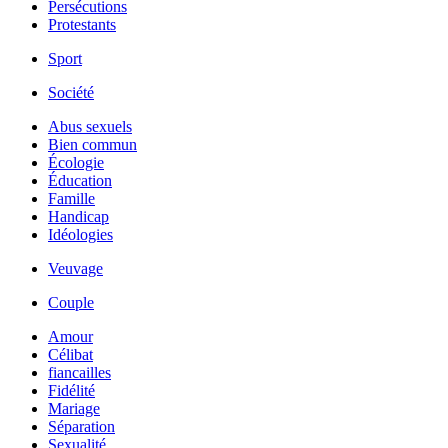
Persécutions
Protestants
Sport
Société
Abus sexuels
Bien commun
Écologie
Éducation
Famille
Handicap
Idéologies
Veuvage
Couple
Amour
Célibat
fiancailles
Fidélité
Mariage
Séparation
Sexualité