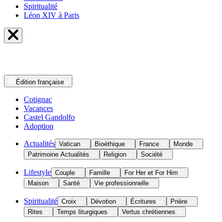
Spiritualité
Léon XIV à Paris
Édition
française
Cotignac
Vacances
Castel Gandolfo
Adoption
Actualités
Vatican
Bioéthique
France
Monde
Patrimoine Actualités
Religion
Société
Lifestyle
Couple
Famille
For Her et For Him
Maison
Santé
Vie professionnelle
Spiritualité
Croix
Dévotion
Écritures
Prière
Rites
Temps liturgiques
Vertus chrétiennes