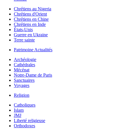
Chrétiens au Nigeria
Chrétiens d'Orient
Chrétiens en Chine
Chrétiens en Inde
États-Unis
Guerre en Ukraine
Terre sainte
Patrimoine Actualités
Archéologie
Cathédrales
Mécénat
Notre-Dame de Paris
Sanctuaires
Voyages
Religion
Catholiques
Islam
JMJ
Liberté religieuse
Orthodoxes