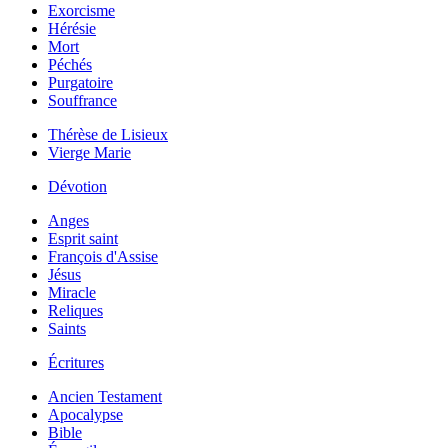
Exorcisme
Hérésie
Mort
Péchés
Purgatoire
Souffrance
Thérèse de Lisieux
Vierge Marie
Dévotion
Anges
Esprit saint
François d'Assise
Jésus
Miracle
Reliques
Saints
Écritures
Ancien Testament
Apocalypse
Bible