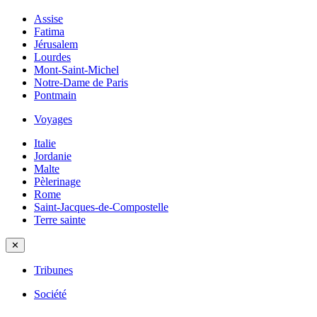
Assise
Fatima
Jérusalem
Lourdes
Mont-Saint-Michel
Notre-Dame de Paris
Pontmain
Voyages
Italie
Jordanie
Malte
Pèlerinage
Rome
Saint-Jacques-de-Compostelle
Terre sainte
✕
Tribunes
Société