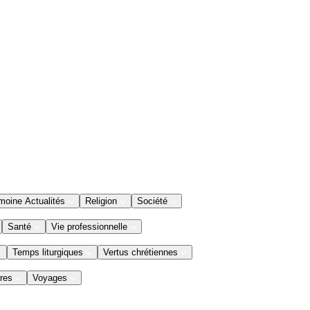
moine Actualités
Religion
Société
Santé
Vie professionnelle
Temps liturgiques
Vertus chrétiennes
res
Voyages