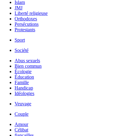
Islam
JMJ
Liberté religieuse
Orthodoxes
Persécutions
Protestants
Sport
Société
Abus sexuels
Bien commun
Écologie
Éducation
Famille
Handicap
Idéologies
Veuvage
Couple
Amour
Célibat
fiancailles