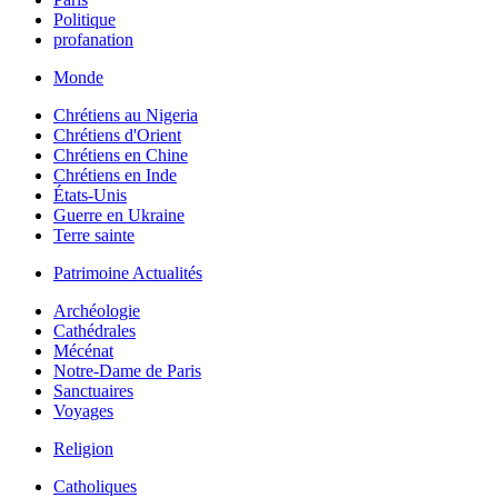
Politique
profanation
Monde
Chrétiens au Nigeria
Chrétiens d'Orient
Chrétiens en Chine
Chrétiens en Inde
États-Unis
Guerre en Ukraine
Terre sainte
Patrimoine Actualités
Archéologie
Cathédrales
Mécénat
Notre-Dame de Paris
Sanctuaires
Voyages
Religion
Catholiques