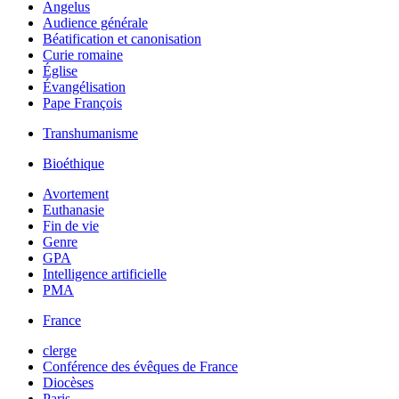
Angelus
Audience générale
Béatification et canonisation
Curie romaine
Église
Évangélisation
Pape François
Transhumanisme
Bioéthique
Avortement
Euthanasie
Fin de vie
Genre
GPA
Intelligence artificielle
PMA
France
clerge
Conférence des évêques de France
Diocèses
Paris