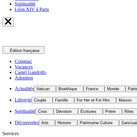
Spiritualité
Léon XIV à Paris
Édition
française
Cotignac
Vacances
Castel Gandolfo
Adoption
Actualités
Vatican
Bioéthique
France
Monde
Patri
Lifestyle
Couple
Famille
For Her et For Him
Maison
Spiritualité
Croix
Dévotion
Écritures
Prière
Rites
Découvertes
Arts
Histoire
Patrimoine Culture
Sanctuai
Services