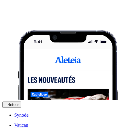
Retour
Synode
Vatican