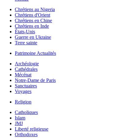
Chrétiens au Nigeria
Chrétiens d'Orient
Chrétiens en Chine
Chrétiens en Inde
États-Unis
Guerre en Ukraine
Terre sainte
Patrimoine Actualités
Archéologie
Cathédrales
Mécénat
Notre-Dame de Paris
Sanctuaires
Voyages
Religion
Catholiques
Islam
JMJ
Liberté religieuse
Orthodoxes