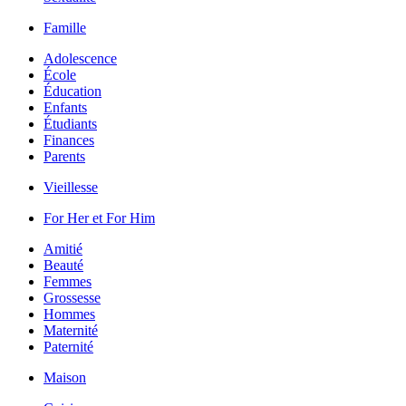
Famille
Adolescence
École
Éducation
Enfants
Étudiants
Finances
Parents
Vieillesse
For Her et For Him
Amitié
Beauté
Femmes
Grossesse
Hommes
Maternité
Paternité
Maison