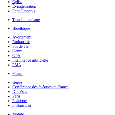
Église
Évangélisation
Pape François
Transhumanisme
Bioéthique
Avortement
Euthanasie
Fin de vie
Genre
GPA
Intelligence artificielle
PMA
France
clerge
Conférence des évêques de France
Diocèses
Paris
Politique
profanation
Monde