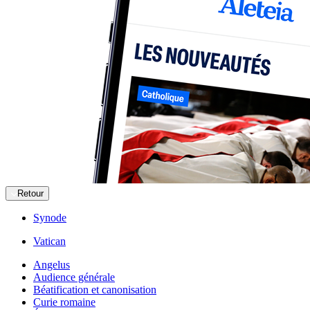
Retour
Synode
Vatican
Angelus
Audience générale
Béatification et canonisation
Curie romaine