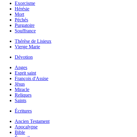
Exorcisme
Hérésie
Mort
Péchés
Purgatoire
Souffrance
Thérèse de Lisieux
Vierge Marie
Dévotion
Anges
Esprit saint
François d'Assise
Jésus
Miracle
Reliques
Saints
Écritures
Ancien Testament
Apocalypse
Bible