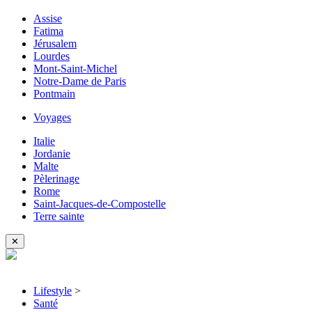
Assise
Fatima
Jérusalem
Lourdes
Mont-Saint-Michel
Notre-Dame de Paris
Pontmain
Voyages
Italie
Jordanie
Malte
Pèlerinage
Rome
Saint-Jacques-de-Compostelle
Terre sainte
✕
Lifestyle
>
Santé