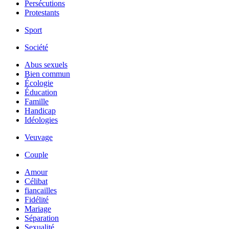
Persécutions
Protestants
Sport
Société
Abus sexuels
Bien commun
Écologie
Éducation
Famille
Handicap
Idéologies
Veuvage
Couple
Amour
Célibat
fiancailles
Fidélité
Mariage
Séparation
Sexualité