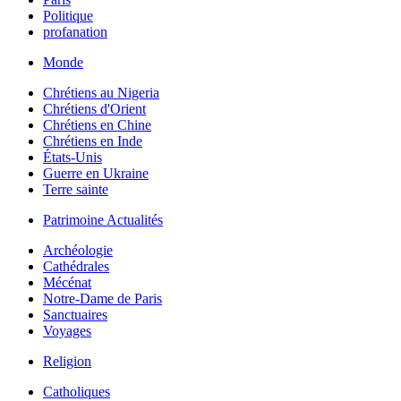
Politique
profanation
Monde
Chrétiens au Nigeria
Chrétiens d'Orient
Chrétiens en Chine
Chrétiens en Inde
États-Unis
Guerre en Ukraine
Terre sainte
Patrimoine Actualités
Archéologie
Cathédrales
Mécénat
Notre-Dame de Paris
Sanctuaires
Voyages
Religion
Catholiques