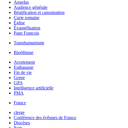
Angelus
Audience générale
Béatification et canonisation
Curie romaine
Église
Évangélisation
Pape François
Transhumanisme
Bioéthique
Avortement
Euthanasie
Fin de vie
Genre
GPA
Intelligence artificielle
PMA
France
clerge
Conférence des évêques de France
Diocèses
Paris