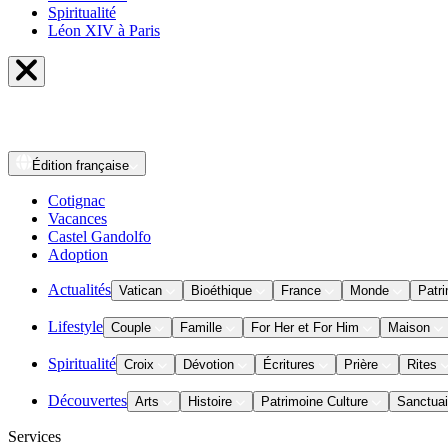
Spiritualité
Léon XIV à Paris
Édition
française
Cotignac
Vacances
Castel Gandolfo
Adoption
Actualités
Vatican
Bioéthique
France
Monde
Patri
Lifestyle
Couple
Famille
For Her et For Him
Maison
Spiritualité
Croix
Dévotion
Écritures
Prière
Rites
Découvertes
Arts
Histoire
Patrimoine Culture
Sanctuai
Services