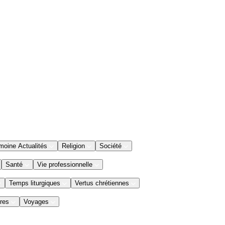
moine Actualités
Religion
Société
Santé
Vie professionnelle
Temps liturgiques
Vertus chrétiennes
res
Voyages