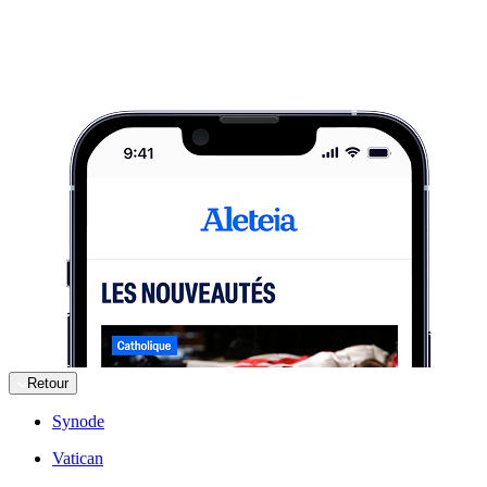
Retour
Synode
Vatican