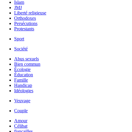
Islam
JMJ
Liberté religieuse
Orthodoxes
Persécutions
Protestants
Sport
Société
Abus sexuels
Bien commun
Écologie
Éducation
Famille
Handicap
Idéologies
Veuvage
Couple
Amour
Célibat
fiancailles