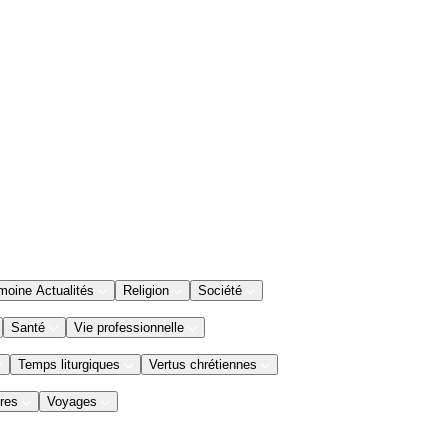
moine Actualités
Religion
Société
Santé
Vie professionnelle
Temps liturgiques
Vertus chrétiennes
res
Voyages