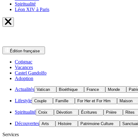
Spiritualité
Léon XIV à Paris
Édition
française
Cotignac
Vacances
Castel Gandolfo
Adoption
Actualités
Vatican
Bioéthique
France
Monde
Patri
Lifestyle
Couple
Famille
For Her et For Him
Maison
Spiritualité
Croix
Dévotion
Écritures
Prière
Rites
Découvertes
Arts
Histoire
Patrimoine Culture
Sanctuai
Services