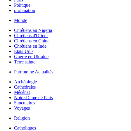
Politique
profanation
Monde
Chrétiens au Nigeria
Chrétiens d'Orient
Chrétiens en Chine
Chrétiens en Inde
États-Unis
Guerre en Ukraine
Terre sainte
Patrimoine Actualités
Archéologie
Cathédrales
Mécénat
Notre-Dame de Paris
Sanctuaires
Voyages
Religion
Catholiques