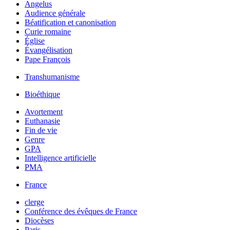
Angelus
Audience générale
Béatification et canonisation
Curie romaine
Église
Évangélisation
Pape François
Transhumanisme
Bioéthique
Avortement
Euthanasie
Fin de vie
Genre
GPA
Intelligence artificielle
PMA
France
clerge
Conférence des évêques de France
Diocèses
Paris