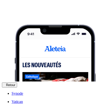
Retour
Synode
Vatican