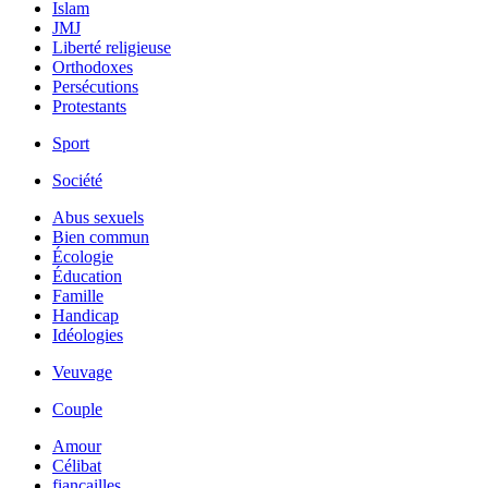
Islam
JMJ
Liberté religieuse
Orthodoxes
Persécutions
Protestants
Sport
Société
Abus sexuels
Bien commun
Écologie
Éducation
Famille
Handicap
Idéologies
Veuvage
Couple
Amour
Célibat
fiancailles