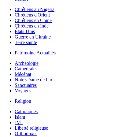
Chrétiens au Nigeria
Chrétiens d'Orient
Chrétiens en Chine
Chrétiens en Inde
États-Unis
Guerre en Ukraine
Terre sainte
Patrimoine Actualités
Archéologie
Cathédrales
Mécénat
Notre-Dame de Paris
Sanctuaires
Voyages
Religion
Catholiques
Islam
JMJ
Liberté religieuse
Orthodoxes