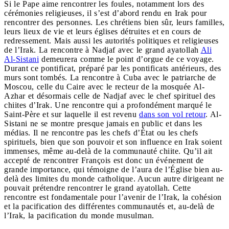
Si le Pape aime rencontrer les foules, notamment lors des
cérémonies religieuses, il s’est d’abord rendu en Irak pour
rencontrer des personnes. Les chrétiens bien sûr, leurs familles,
leurs lieux de vie et leurs églises détruites et en cours de
redressement. Mais aussi les autorités politiques et religieuses
de l’Irak. La rencontre à Nadjaf avec le grand ayatollah
Ali
Al-Sistani
demeurera comme le point d’orgue de ce voyage.
Durant ce pontificat, préparé par les pontificats antérieurs, des
murs sont tombés. La rencontre à Cuba avec le patriarche de
Moscou, celle du Caire avec le recteur de la mosquée Al-
Azhar et désormais celle de Nadjaf avec le chef spirituel des
chiites d’Irak. Une rencontre qui a profondément marqué le
Saint-Père et sur laquelle il est revenu
dans son vol retour
. Al-
Sistani ne se montre presque jamais en public et dans les
médias. Il ne rencontre pas les chefs d’État ou les chefs
spirituels, bien que son pouvoir et son influence en Irak soient
immenses, même au-delà de la communauté chiite. Qu’il ait
accepté de rencontrer François est donc un événement de
grande importance, qui témoigne de l’aura de l’Église bien au-
delà des limites du monde catholique. Aucun autre dirigeant ne
pouvait prétendre rencontrer le grand ayatollah. Cette
rencontre est fondamentale pour l’avenir de l’Irak, la cohésion
et la pacification des différentes communautés et, au-delà de
l’Irak, la pacification du monde musulman.