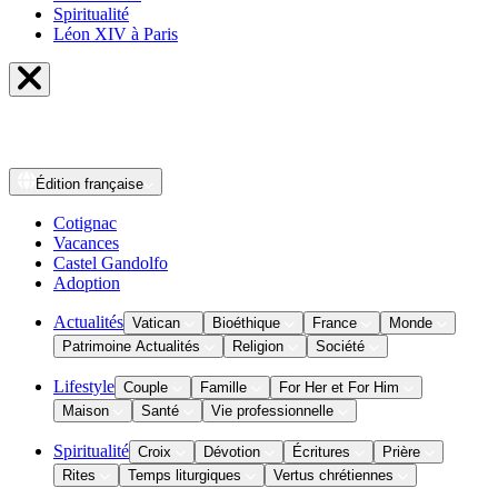
Spiritualité
Léon XIV à Paris
Édition
française
Cotignac
Vacances
Castel Gandolfo
Adoption
Actualités
Vatican
Bioéthique
France
Monde
Patrimoine Actualités
Religion
Société
Lifestyle
Couple
Famille
For Her et For Him
Maison
Santé
Vie professionnelle
Spiritualité
Croix
Dévotion
Écritures
Prière
Rites
Temps liturgiques
Vertus chrétiennes