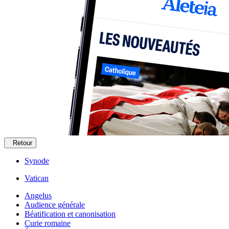
Retour
Synode
Vatican
Angelus
Audience générale
Béatification et canonisation
Curie romaine