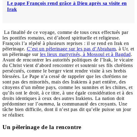
Le pape François rend grâce à Dieu après sa visite en
Irak
La finalité de ce voyage, comme de tous ceux effectués par
les pontifes romains, est d’abord spirituelle et religieuse.
François l’a répété à plusieurs reprises : il se rend en Irak en
pèlerinage.
C’est un pèlerinage sur les pas d’Abraham
, à Ur, et
un pèlerinage sur
les lieux martyrisés, à Mossoul et à Bagdad
.
Avant de rencontrer les autorités politiques de l’Irak, le vicaire
du Christ vient d’abord rencontrer et soutenir ses fils chrétiens
persécutés, comme le berger vient rendre visite à ses brebis
blessées. Le Pape n’a cessé de rappeler que les chrétiens ne
sont pas des minorités, mais des Irakiens à part entière, des
citoyens d’un même pays, comme les sunnites et les chiites, et
qu’ils ont le droit, à ce titre, à une égale considération et à des
droits identiques à ceux des autres Irakiens. La nation doit
prédominer sur l’
oumma
, la communauté des croyants. Une
tâche bien difficile, dont il n’est pas dit qu’elle puisse un jour
se réaliser.
Un pèlerinage de la rencontre