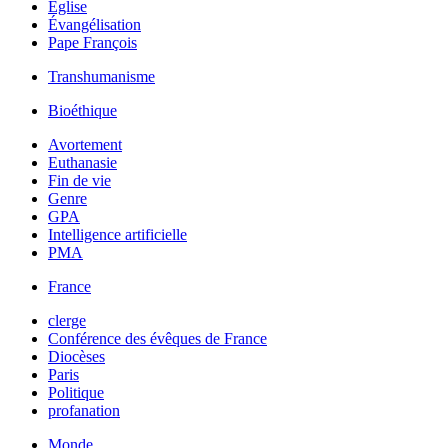
Église
Évangélisation
Pape François
Transhumanisme
Bioéthique
Avortement
Euthanasie
Fin de vie
Genre
GPA
Intelligence artificielle
PMA
France
clerge
Conférence des évêques de France
Diocèses
Paris
Politique
profanation
Monde