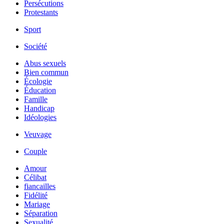
Persécutions
Protestants
Sport
Société
Abus sexuels
Bien commun
Écologie
Éducation
Famille
Handicap
Idéologies
Veuvage
Couple
Amour
Célibat
fiancailles
Fidélité
Mariage
Séparation
Sexualité