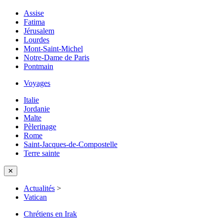
Assise
Fatima
Jérusalem
Lourdes
Mont-Saint-Michel
Notre-Dame de Paris
Pontmain
Voyages
Italie
Jordanie
Malte
Pèlerinage
Rome
Saint-Jacques-de-Compostelle
Terre sainte
✕
Actualités
>
Vatican
Chrétiens en Irak