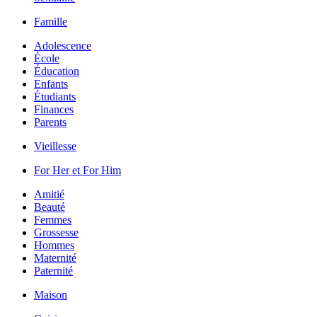
Famille
Adolescence
École
Éducation
Enfants
Étudiants
Finances
Parents
Vieillesse
For Her et For Him
Amitié
Beauté
Femmes
Grossesse
Hommes
Maternité
Paternité
Maison