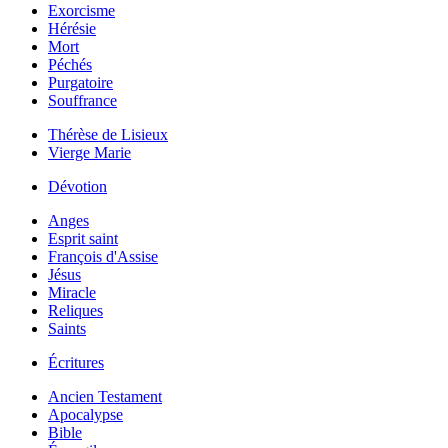
Exorcisme
Hérésie
Mort
Péchés
Purgatoire
Souffrance
Thérèse de Lisieux
Vierge Marie
Dévotion
Anges
Esprit saint
François d'Assise
Jésus
Miracle
Reliques
Saints
Écritures
Ancien Testament
Apocalypse
Bible