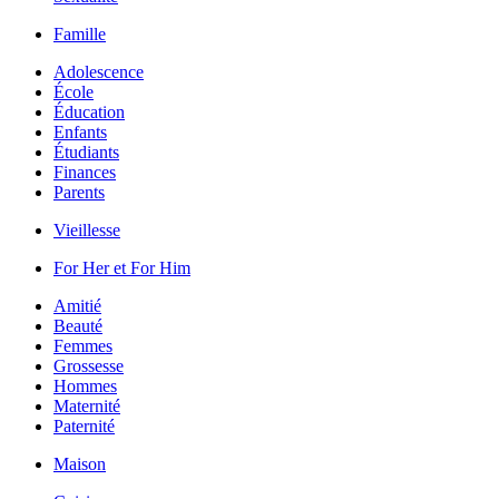
Famille
Adolescence
École
Éducation
Enfants
Étudiants
Finances
Parents
Vieillesse
For Her et For Him
Amitié
Beauté
Femmes
Grossesse
Hommes
Maternité
Paternité
Maison