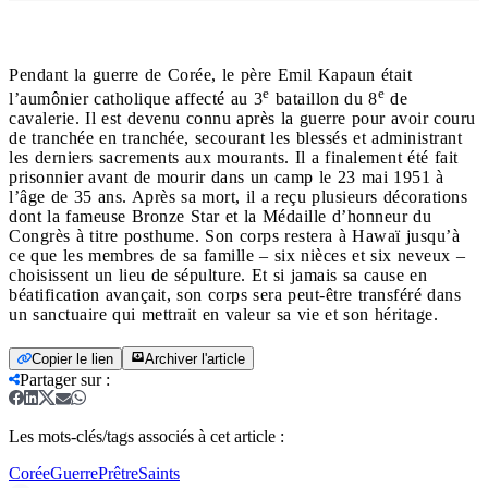
Pendant la guerre de Corée, le père Emil Kapaun était
e
e
l’aumônier catholique affecté au 3
bataillon du 8
de
cavalerie. Il est devenu connu après la guerre pour avoir couru
de tranchée en tranchée, secourant les blessés et administrant
les derniers sacrements aux mourants. Il a finalement été fait
prisonnier avant de mourir dans un camp le 23 mai 1951 à
l’âge de 35 ans. Après sa mort, il a reçu plusieurs décorations
dont la fameuse Bronze Star et la Médaille d’honneur du
Congrès à titre posthume. Son corps restera à Hawaï jusqu’à
ce que les membres de sa famille – six nièces et six neveux –
choisissent un lieu de sépulture. Et si jamais sa cause en
béatification avançait, son corps sera peut-être transféré dans
un sanctuaire qui mettrait en valeur sa vie et son héritage.
Copier le lien
Archiver l'article
Partager sur
:
Les mots-clés/tags associés à cet article :
Corée
Guerre
Prêtre
Saints