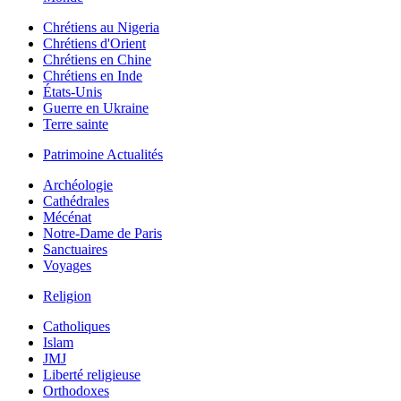
Chrétiens au Nigeria
Chrétiens d'Orient
Chrétiens en Chine
Chrétiens en Inde
États-Unis
Guerre en Ukraine
Terre sainte
Patrimoine Actualités
Archéologie
Cathédrales
Mécénat
Notre-Dame de Paris
Sanctuaires
Voyages
Religion
Catholiques
Islam
JMJ
Liberté religieuse
Orthodoxes