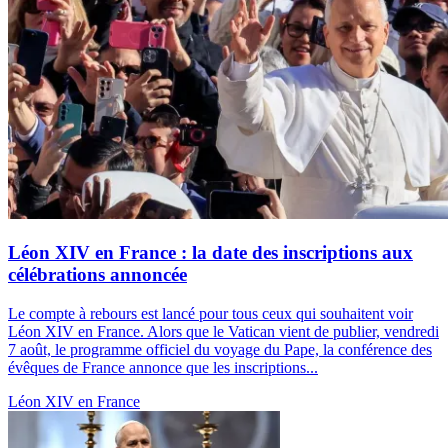
Léon XIV en France : la date des inscriptions aux
célébrations annoncée
Le compte à rebours est lancé pour tous ceux qui souhaitent voir
Léon XIV en France. Alors que le Vatican vient de publier, vendredi
7 août, le programme officiel du voyage du Pape, la conférence des
évêques de France annonce que les inscriptions...
Léon XIV en France