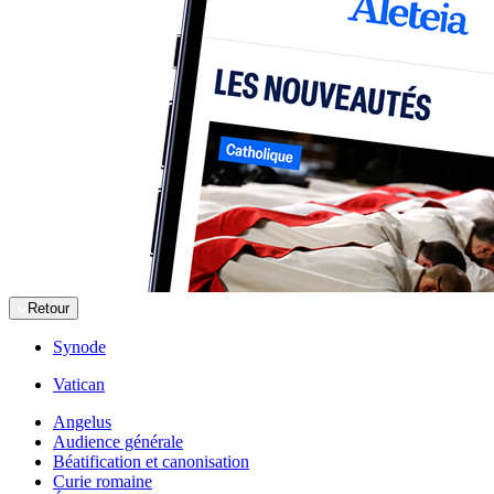
Retour
Synode
Vatican
Angelus
Audience générale
Béatification et canonisation
Curie romaine