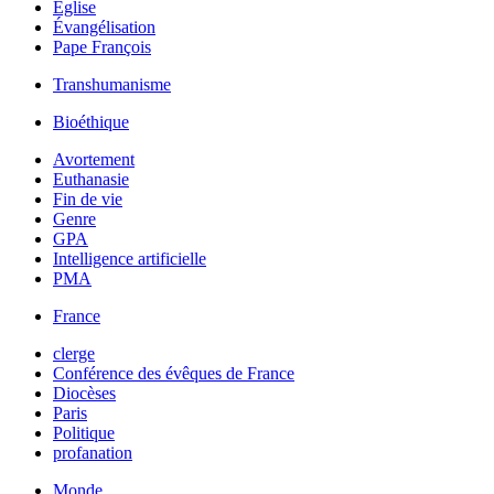
Église
Évangélisation
Pape François
Transhumanisme
Bioéthique
Avortement
Euthanasie
Fin de vie
Genre
GPA
Intelligence artificielle
PMA
France
clerge
Conférence des évêques de France
Diocèses
Paris
Politique
profanation
Monde