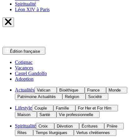
Spiritualité
Léon XIV à Paris
Édition
française
Cotignac
Vacances
Castel Gandolfo
Adoption
Actualités
Vatican
Bioéthique
France
Monde
Patrimoine Actualités
Religion
Société
Lifestyle
Couple
Famille
For Her et For Him
Maison
Santé
Vie professionnelle
Spiritualité
Croix
Dévotion
Écritures
Prière
Rites
Temps liturgiques
Vertus chrétiennes