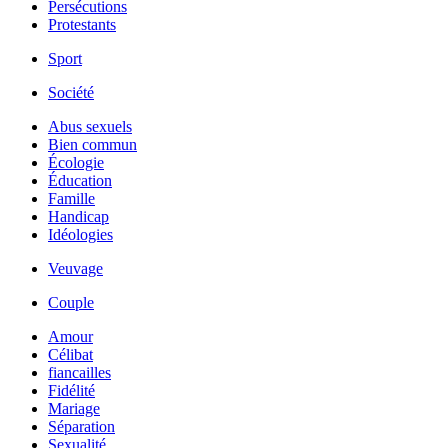
Persécutions
Protestants
Sport
Société
Abus sexuels
Bien commun
Écologie
Éducation
Famille
Handicap
Idéologies
Veuvage
Couple
Amour
Célibat
fiancailles
Fidélité
Mariage
Séparation
Sexualité