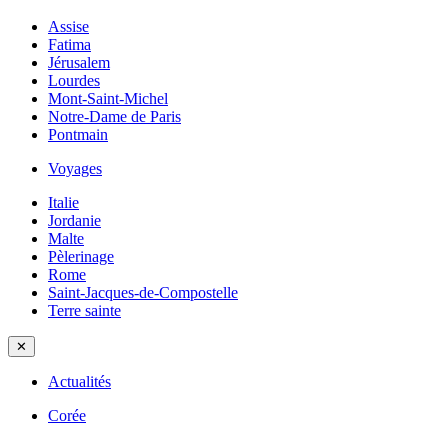
Assise
Fatima
Jérusalem
Lourdes
Mont-Saint-Michel
Notre-Dame de Paris
Pontmain
Voyages
Italie
Jordanie
Malte
Pèlerinage
Rome
Saint-Jacques-de-Compostelle
Terre sainte
✕
Actualités
Corée