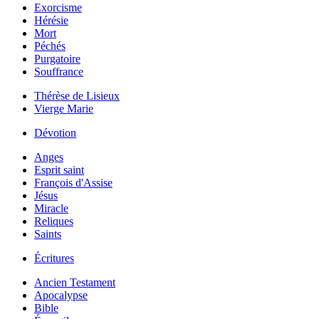
Exorcisme
Hérésie
Mort
Péchés
Purgatoire
Souffrance
Thérèse de Lisieux
Vierge Marie
Dévotion
Anges
Esprit saint
François d'Assise
Jésus
Miracle
Reliques
Saints
Écritures
Ancien Testament
Apocalypse
Bible