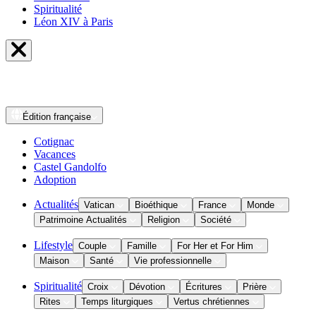
Spiritualité
Léon XIV à Paris
Édition
française
Cotignac
Vacances
Castel Gandolfo
Adoption
Actualités
Vatican
Bioéthique
France
Monde
Patrimoine Actualités
Religion
Société
Lifestyle
Couple
Famille
For Her et For Him
Maison
Santé
Vie professionnelle
Spiritualité
Croix
Dévotion
Écritures
Prière
Rites
Temps liturgiques
Vertus chrétiennes