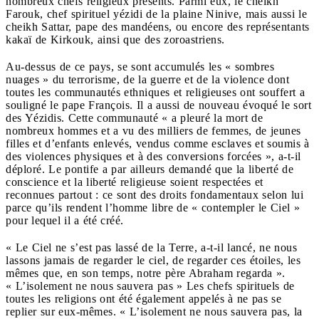
nombreux chefs religieux présents. Parmi eux, le cheikh
Farouk, chef spirituel yézidi de la plaine Ninive, mais aussi le
cheikh Sattar, pape des mandéens, ou encore des représentants
kakaï de Kirkouk, ainsi que des zoroastriens.
Au-dessus de ce pays, se sont accumulés les « sombres
nuages » du terrorisme, de la guerre et de la violence dont
toutes les communautés ethniques et religieuses ont souffert a
souligné le pape François. Il a aussi de nouveau évoqué le sort
des Yézidis. Cette communauté « a pleuré la mort de
nombreux hommes et a vu des milliers de femmes, de jeunes
filles et d’enfants enlevés, vendus comme esclaves et soumis à
des violences physiques et à des conversions forcées », a-t-il
déploré. Le pontife a par ailleurs demandé que la liberté de
conscience et la liberté religieuse soient respectées et
reconnues partout : ce sont des droits fondamentaux selon lui
parce qu’ils rendent l’homme libre de « contempler le Ciel »
pour lequel il a été créé.
« Le Ciel ne s’est pas lassé de la Terre, a-t-il lancé, ne nous
lassons jamais de regarder le ciel, de regarder ces étoiles, les
mêmes que, en son temps, notre père Abraham regarda ».
« L’isolement ne nous sauvera pas » Les chefs spirituels de
toutes les religions ont été également appelés à ne pas se
replier sur eux-mêmes. « L’isolement ne nous sauvera pas, la