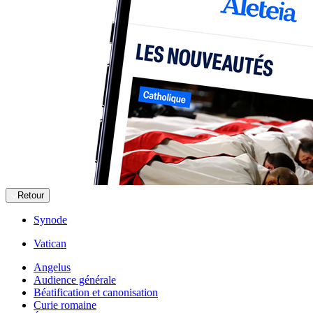
Retour
Synode
Vatican
Angelus
Audience générale
Béatification et canonisation
Curie romaine