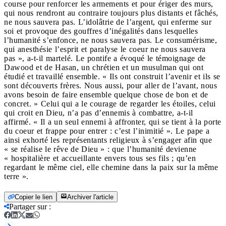
course pour renforcer les armements et pour ériger des murs,
qui nous rendront au contraire toujours plus distants et fâchés,
ne nous sauvera pas. L’idolâtrie de l’argent, qui enferme sur
soi et provoque des gouffres d’inégalités dans lesquelles
l’humanité s’enfonce, ne nous sauvera pas. Le consumérisme,
qui anesthésie l’esprit et paralyse le coeur ne nous sauvera
pas », a-t-il martelé. Le pontife a évoqué le témoignage de
Dawood et de Hasan, un chrétien et un musulman qui ont
étudié et travaillé ensemble. « Ils ont construit l’avenir et ils se
sont découverts frères. Nous aussi, pour aller de l’avant, nous
avons besoin de faire ensemble quelque chose de bon et de
concret. » Celui qui a le courage de regarder les étoiles, celui
qui croit en Dieu, n’a pas d’ennemis à combattre, a-t-il
affirmé. « Il a un seul ennemi à affronter, qui se tient à la porte
du coeur et frappe pour entrer : c’est l’inimitié ». Le pape a
ainsi exhorté les représentants religieux à s’engager afin que
« se réalise le rêve de Dieu » : que l’humanité devienne
« hospitalière et accueillante envers tous ses fils ; qu’en
regardant le même ciel, elle chemine dans la paix sur la même
terre ».
Copier le lien
Archiver l'article
Partager sur
: