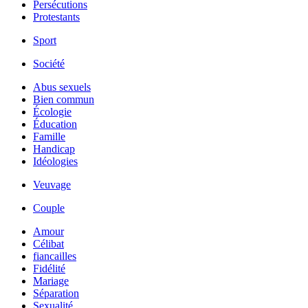
Persécutions
Protestants
Sport
Société
Abus sexuels
Bien commun
Écologie
Éducation
Famille
Handicap
Idéologies
Veuvage
Couple
Amour
Célibat
fiancailles
Fidélité
Mariage
Séparation
Sexualité