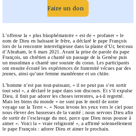
Faire un don
L’offense la « plus blasphématoire » est de « profaner » le
nom de Dieu en haïssant le frère, a déclaré le pape François
lors de la rencontre interreligieuse dans la plaine d’Ur, berceau
d’Abraham, le 6 mars 2021. Avant la prise de parole du pape
François, un chrétien a chanté un passage de la Genèse puis
un musulman a chanté une sourate du coran. Les participants
ont ensuite écouté les expériences de fraternité vécues par des
jeunes, ainsi qu’une femme mandéenne et un chiite.
L’homme n’est pas tout-puissant, « il ne peut pas s’en sortir
tout seul », a déclaré le pape dans son discours. Et s’il expulse
Dieu, il finit par adorer les choses terrestres, a-t-il regretté.
Mais les biens du monde « ne sont pas le motif de notre
voyage sur la Terre ». « Nous levons les yeux vers le ciel pour
nous élever des bassesses de la vanité ; nous servons Dieu afin
de sortir de l’esclavage du moi, parce que Dieu nous pousse à
aimer ». Voici la « vraie religiosité », a affirmé solennellement
le pape François : adorer Dieu et aimer le prochain.