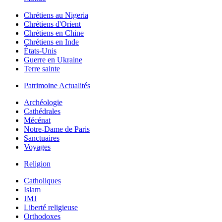
Chrétiens au Nigeria
Chrétiens d'Orient
Chrétiens en Chine
Chrétiens en Inde
États-Unis
Guerre en Ukraine
Terre sainte
Patrimoine Actualités
Archéologie
Cathédrales
Mécénat
Notre-Dame de Paris
Sanctuaires
Voyages
Religion
Catholiques
Islam
JMJ
Liberté religieuse
Orthodoxes