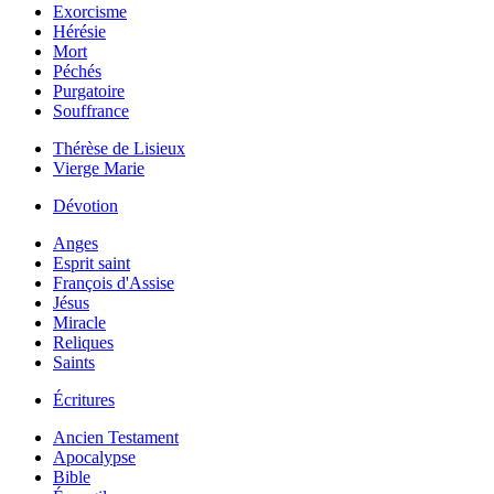
Exorcisme
Hérésie
Mort
Péchés
Purgatoire
Souffrance
Thérèse de Lisieux
Vierge Marie
Dévotion
Anges
Esprit saint
François d'Assise
Jésus
Miracle
Reliques
Saints
Écritures
Ancien Testament
Apocalypse
Bible