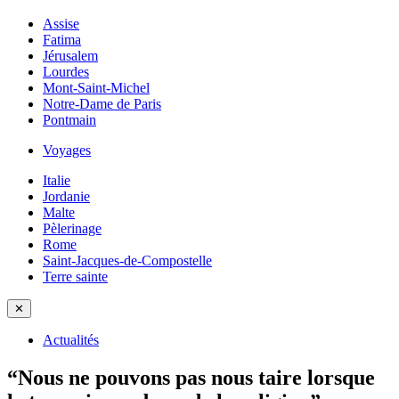
Assise
Fatima
Jérusalem
Lourdes
Mont-Saint-Michel
Notre-Dame de Paris
Pontmain
Voyages
Italie
Jordanie
Malte
Pèlerinage
Rome
Saint-Jacques-de-Compostelle
Terre sainte
✕
Actualités
“Nous ne pouvons pas nous taire lorsque