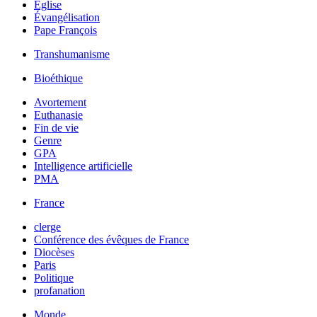
Église
Évangélisation
Pape François
Transhumanisme
Bioéthique
Avortement
Euthanasie
Fin de vie
Genre
GPA
Intelligence artificielle
PMA
France
clerge
Conférence des évêques de France
Diocèses
Paris
Politique
profanation
Monde