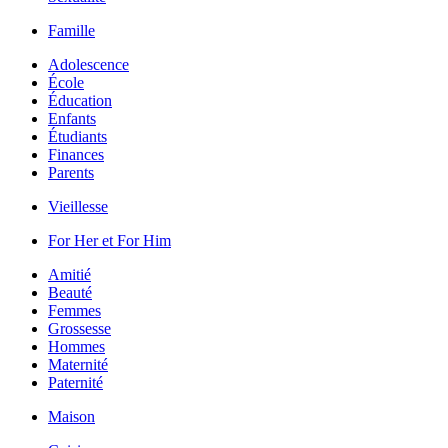
Famille
Adolescence
École
Éducation
Enfants
Étudiants
Finances
Parents
Vieillesse
For Her et For Him
Amitié
Beauté
Femmes
Grossesse
Hommes
Maternité
Paternité
Maison