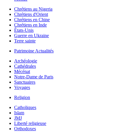
Chrétiens au Nigeria
Chrétiens d'Orient
Chrétiens en Chine
Chrétiens en Inde
États-Unis
Guerre en Ukraine
Terre sainte
Patrimoine Actualités
Archéologie
Cathédrales
Mécénat
Notre-Dame de Paris
Sanctuaires
Voyages
Religion
Catholiques
Islam
JMJ
Liberté religieuse
Orthodoxes