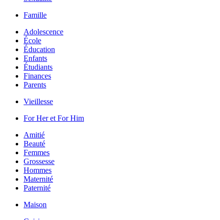
Famille
Adolescence
École
Éducation
Enfants
Étudiants
Finances
Parents
Vieillesse
For Her et For Him
Amitié
Beauté
Femmes
Grossesse
Hommes
Maternité
Paternité
Maison