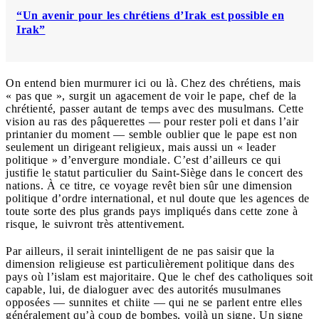
“Un avenir pour les chrétiens d’Irak est possible en
Irak”
On entend bien murmurer ici ou là. Chez des chrétiens, mais
« pas que », surgit un agacement de voir le pape, chef de la
chrétienté, passer autant de temps avec des musulmans. Cette
vision au ras des pâquerettes — pour rester poli et dans l’air
printanier du moment — semble oublier que le pape est non
seulement un dirigeant religieux, mais aussi un « leader
politique » d’envergure mondiale. C’est d’ailleurs ce qui
justifie le statut particulier du Saint-Siège dans le concert des
nations. À ce titre, ce voyage revêt bien sûr une dimension
politique d’ordre international, et nul doute que les agences de
toute sorte des plus grands pays impliqués dans cette zone à
risque, le suivront très attentivement.
Par ailleurs, il serait inintelligent de ne pas saisir que la
dimension religieuse est particulièrement politique dans des
pays où l’islam est majoritaire. Que le chef des catholiques soit
capable, lui, de dialoguer avec des autorités musulmanes
opposées — sunnites et chiite — qui ne se parlent entre elles
généralement qu’à coup de bombes, voilà un signe. Un signe