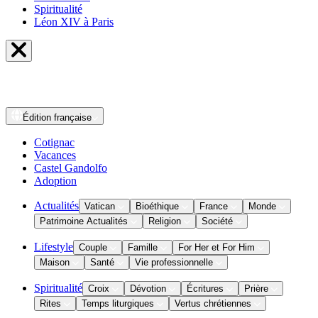
Spiritualité
Léon XIV à Paris
Édition
française
Cotignac
Vacances
Castel Gandolfo
Adoption
Actualités
Vatican
Bioéthique
France
Monde
Patrimoine Actualités
Religion
Société
Lifestyle
Couple
Famille
For Her et For Him
Maison
Santé
Vie professionnelle
Spiritualité
Croix
Dévotion
Écritures
Prière
Rites
Temps liturgiques
Vertus chrétiennes