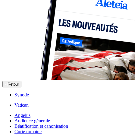
Retour
Synode
Vatican
Angelus
Audience générale
Béatification et canonisation
Curie romaine