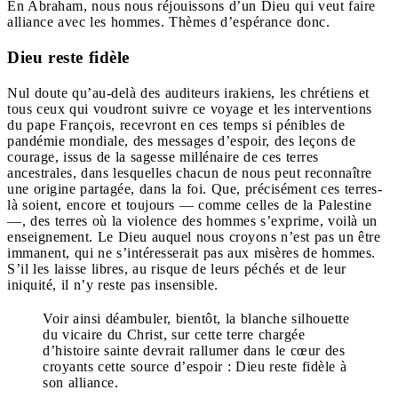
En Abraham, nous nous réjouissons d’un Dieu qui veut faire
alliance avec les hommes. Thèmes d’espérance donc.
Dieu reste fidèle
Nul doute qu’au-delà des auditeurs irakiens, les chrétiens et
tous ceux qui voudront suivre ce voyage et les interventions
du pape François, recevront en ces temps si pénibles de
pandémie mondiale, des messages d’espoir,
des leçons de
courage
, issus de la
sagesse
millénaire de ces terres
ancestrales, dans lesquelles chacun de nous peut reconnaître
une origine partagée, dans la foi. Que, précisément ces terres-
là soient, encore et toujours — comme celles de la Palestine
—, des terres où la violence des hommes s’exprime, voilà un
enseignement. Le Dieu auquel nous croyons n’est pas un être
immanent, qui ne s’intéresserait pas aux misères de hommes.
S’il les laisse libres, au risque de leurs péchés et de leur
iniquité, il n’y reste pas insensible.
Voir ainsi déambuler, bientôt, la blanche silhouette
du vicaire du Christ, sur cette terre chargée
d’histoire sainte devrait rallumer dans le cœur des
croyants cette source d’espoir : Dieu reste fidèle à
son alliance.