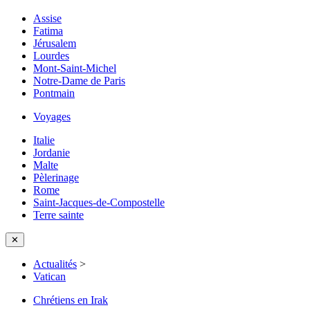
Assise
Fatima
Jérusalem
Lourdes
Mont-Saint-Michel
Notre-Dame de Paris
Pontmain
Voyages
Italie
Jordanie
Malte
Pèlerinage
Rome
Saint-Jacques-de-Compostelle
Terre sainte
✕
Actualités
>
Vatican
Chrétiens en Irak