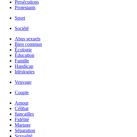
Persécutions
Protestants
Sport
Société
Abus sexuels
Bien commun
Écologie
Éducation
Famille
Handicap
Idéologies
Veuvage
Couple
Amour
Célibat
fiancailles
Fidélité
Mariage
Séparation
Sexualité