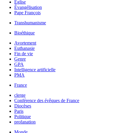
Église
Évangélisation
Pape François
Transhumanisme
Bioéthique
Avortement
Euthanasie
Fin de vie
Genre
GPA
Intelligence artificielle
PMA
France
clerge
Conférence des évêques de France
Diocèses
Paris
Politique
profanation
Monde