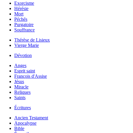
Exorcisme
Hérésie
Mort
Péchés
Purgatoire
Souffrance
Thérèse de Lisieux
Vierge Marie
Dévotion
Anges
Esprit saint
François d'Assise
Jésus
Miracle
Reliques
Saints
Écritures
Ancien Testament
Apocalypse
Bible