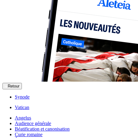
Retour
Synode
Vatican
Angelus
Audience générale
Béatification et canonisation
Curie romaine