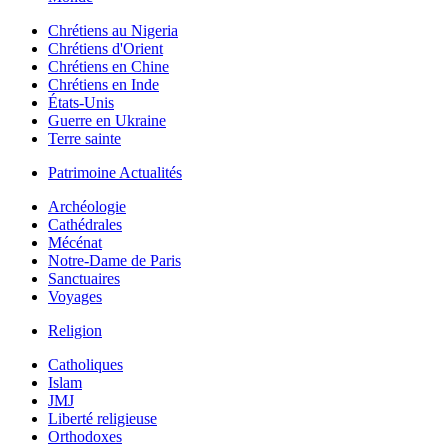
Chrétiens au Nigeria
Chrétiens d'Orient
Chrétiens en Chine
Chrétiens en Inde
États-Unis
Guerre en Ukraine
Terre sainte
Patrimoine Actualités
Archéologie
Cathédrales
Mécénat
Notre-Dame de Paris
Sanctuaires
Voyages
Religion
Catholiques
Islam
JMJ
Liberté religieuse
Orthodoxes