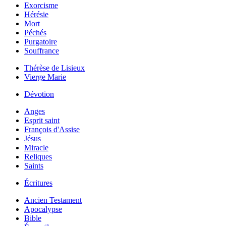
Exorcisme
Hérésie
Mort
Péchés
Purgatoire
Souffrance
Thérèse de Lisieux
Vierge Marie
Dévotion
Anges
Esprit saint
François d'Assise
Jésus
Miracle
Reliques
Saints
Écritures
Ancien Testament
Apocalypse
Bible