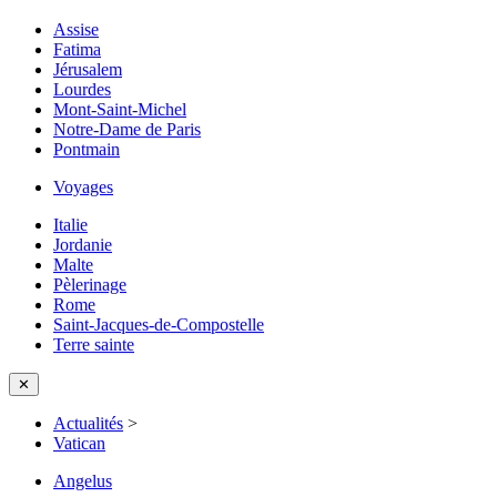
Assise
Fatima
Jérusalem
Lourdes
Mont-Saint-Michel
Notre-Dame de Paris
Pontmain
Voyages
Italie
Jordanie
Malte
Pèlerinage
Rome
Saint-Jacques-de-Compostelle
Terre sainte
✕
Actualités
>
Vatican
Angelus