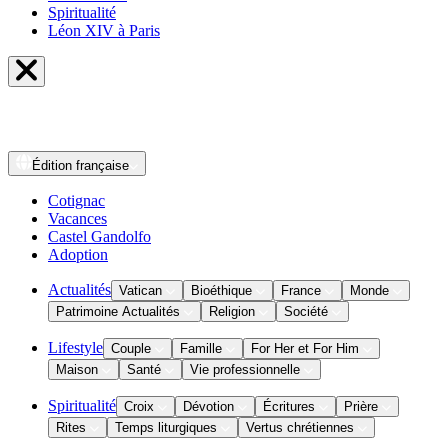
Spiritualité
Léon XIV à Paris
Édition
française
Cotignac
Vacances
Castel Gandolfo
Adoption
Actualités
Vatican
Bioéthique
France
Monde
Patrimoine Actualités
Religion
Société
Lifestyle
Couple
Famille
For Her et For Him
Maison
Santé
Vie professionnelle
Spiritualité
Croix
Dévotion
Écritures
Prière
Rites
Temps liturgiques
Vertus chrétiennes