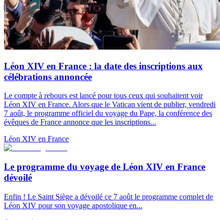
Léon XIV en France : la date des inscriptions aux
célébrations annoncée
Le compte à rebours est lancé pour tous ceux qui souhaitent voir
Léon XIV en France. Alors que le Vatican vient de publier, vendredi
7 août, le programme officiel du voyage du Pape, la conférence des
évêques de France annonce que les inscriptions...
Léon XIV en France
Le programme du voyage de Léon XIV en France
dévoilé
Enfin ! Le Saint Siège a dévoilé ce 7 août le programme complet de
Léon XIV pour son voyage apostolique en...