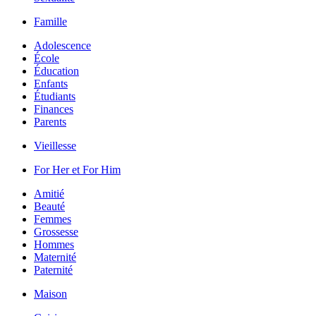
Famille
Adolescence
École
Éducation
Enfants
Étudiants
Finances
Parents
Vieillesse
For Her et For Him
Amitié
Beauté
Femmes
Grossesse
Hommes
Maternité
Paternité
Maison