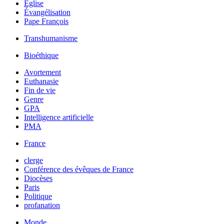
Église
Évangélisation
Pape François
Transhumanisme
Bioéthique
Avortement
Euthanasie
Fin de vie
Genre
GPA
Intelligence artificielle
PMA
France
clerge
Conférence des évêques de France
Diocèses
Paris
Politique
profanation
Monde