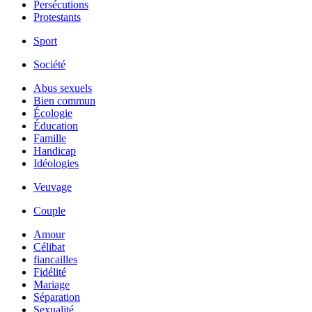
Persécutions
Protestants
Sport
Société
Abus sexuels
Bien commun
Écologie
Éducation
Famille
Handicap
Idéologies
Veuvage
Couple
Amour
Célibat
fiancailles
Fidélité
Mariage
Séparation
Sexualité