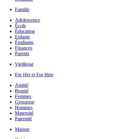
Famille
Adolescence
École
Éducation
Enfants
Étudiants
Finances
Parents
Vieillesse
For Her et For Him
Amitié
Beauté
Femmes
Grossesse
Hommes
Maternité
Paternité
Maison