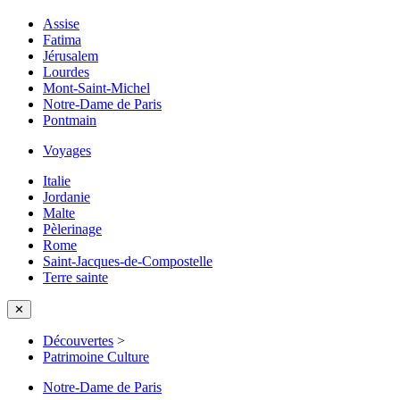
Assise
Fatima
Jérusalem
Lourdes
Mont-Saint-Michel
Notre-Dame de Paris
Pontmain
Voyages
Italie
Jordanie
Malte
Pèlerinage
Rome
Saint-Jacques-de-Compostelle
Terre sainte
✕
Découvertes
>
Patrimoine Culture
Notre-Dame de Paris