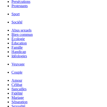
Persécutions
Protestants
Sport
Société
Abus sexuels
Bien commun
Écologie
Éducation
Famille
Handicap
Idéologies
Veuvage
Couple
Amour
Célibat
fiancailles
Fidélité
Mariage
Séparation
Sexualité