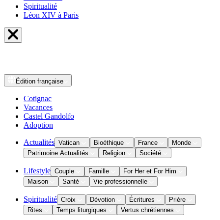
Spiritualité
Léon XIV à Paris
Édition
française
Cotignac
Vacances
Castel Gandolfo
Adoption
Actualités
Vatican
Bioéthique
France
Monde
Patrimoine Actualités
Religion
Société
Lifestyle
Couple
Famille
For Her et For Him
Maison
Santé
Vie professionnelle
Spiritualité
Croix
Dévotion
Écritures
Prière
Rites
Temps liturgiques
Vertus chrétiennes