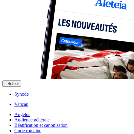
Retour
Synode
Vatican
Angelus
Audience générale
Béatification et canonisation
Curie romaine