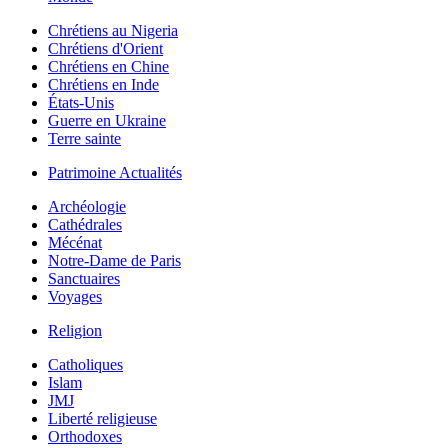
Chrétiens au Nigeria
Chrétiens d'Orient
Chrétiens en Chine
Chrétiens en Inde
États-Unis
Guerre en Ukraine
Terre sainte
Patrimoine Actualités
Archéologie
Cathédrales
Mécénat
Notre-Dame de Paris
Sanctuaires
Voyages
Religion
Catholiques
Islam
JMJ
Liberté religieuse
Orthodoxes