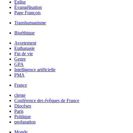
Église
Évangélisation
Pape François
Transhumanisme
Bioéthique
Avortement
Euthanasie
Fin de vie
Genre
GPA
Intelligence artificielle
PMA
France
clerge
Conférence des évêques de France
Diocèses
Paris
Politique
profanation
Monde