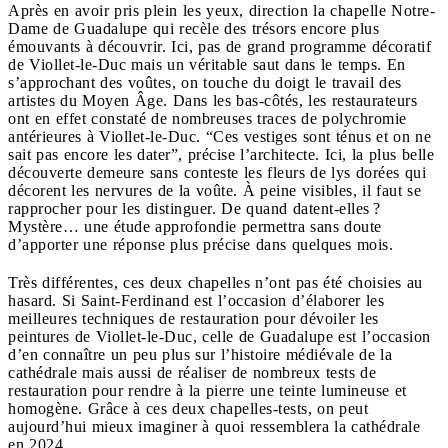
Après en avoir pris plein les yeux, direction la chapelle Notre-
Dame de Guadalupe qui recèle des trésors encore plus
émouvants à découvrir. Ici, pas de grand programme décoratif
de Viollet-le-Duc mais un véritable saut dans le temps. En
s’approchant des voûtes, on touche du doigt le travail des
artistes du Moyen Âge. Dans les bas-côtés, les restaurateurs
ont en effet constaté de nombreuses traces de polychromie
antérieures à Viollet-le-Duc. “Ces vestiges sont ténus et on ne
sait pas encore les dater”, précise l’architecte. Ici, la plus belle
découverte demeure sans conteste les fleurs de lys dorées qui
décorent les nervures de la voûte. À peine visibles, il faut se
rapprocher pour les distinguer. De quand datent-elles ?
Mystère… une étude approfondie permettra sans doute
d’apporter une réponse plus précise dans quelques mois.
Très différentes, ces deux chapelles n’ont pas été choisies au
hasard. Si Saint-Ferdinand est l’occasion d’élaborer les
meilleures techniques de restauration pour dévoiler les
peintures de Viollet-le-Duc, celle de Guadalupe est l’occasion
d’en connaître un peu plus sur l’histoire médiévale de la
cathédrale mais aussi de réaliser de nombreux tests de
restauration pour rendre à la pierre une teinte lumineuse et
homogène. Grâce à ces deux chapelles-tests, on peut
aujourd’hui mieux imaginer à quoi ressemblera la cathédrale
en 2024.