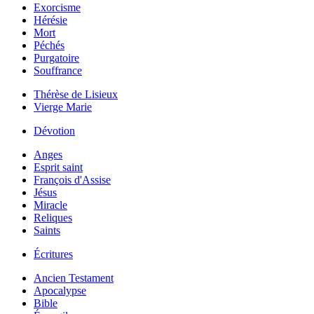
Exorcisme
Hérésie
Mort
Péchés
Purgatoire
Souffrance
Thérèse de Lisieux
Vierge Marie
Dévotion
Anges
Esprit saint
François d'Assise
Jésus
Miracle
Reliques
Saints
Écritures
Ancien Testament
Apocalypse
Bible