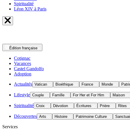
Spiritualité
Léon XIV à Paris
Édition
française
Cotignac
Vacances
Castel Gandolfo
Adoption
Actualités
Vatican
Bioéthique
France
Monde
Patri
Lifestyle
Couple
Famille
For Her et For Him
Maison
Spiritualité
Croix
Dévotion
Écritures
Prière
Rites
Découvertes
Arts
Histoire
Patrimoine Culture
Sanctuai
Services