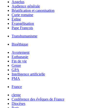
Angelus
Audience générale
Béatification et canonisation
Curie romaine
Église
Évangélisation
Pape François
Transhumanisme
Bioéthique
Avortement
Euthanasie
Fin de vie
Genre
GPA
Intelligence artificielle
PMA
France
clerge
Conférence des évêques de France
Diocèses
Paris