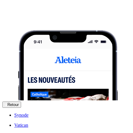
Retour
Synode
Vatican