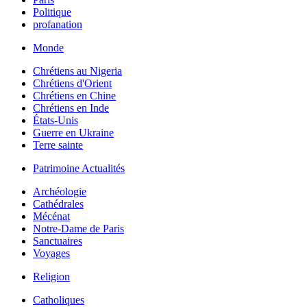
Politique
profanation
Monde
Chrétiens au Nigeria
Chrétiens d'Orient
Chrétiens en Chine
Chrétiens en Inde
États-Unis
Guerre en Ukraine
Terre sainte
Patrimoine Actualités
Archéologie
Cathédrales
Mécénat
Notre-Dame de Paris
Sanctuaires
Voyages
Religion
Catholiques