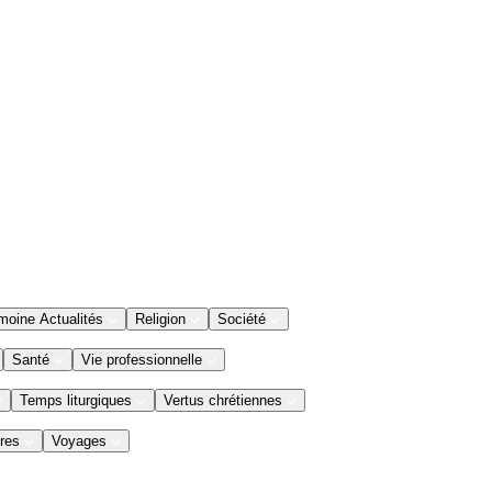
moine Actualités
Religion
Société
Santé
Vie professionnelle
Temps liturgiques
Vertus chrétiennes
res
Voyages