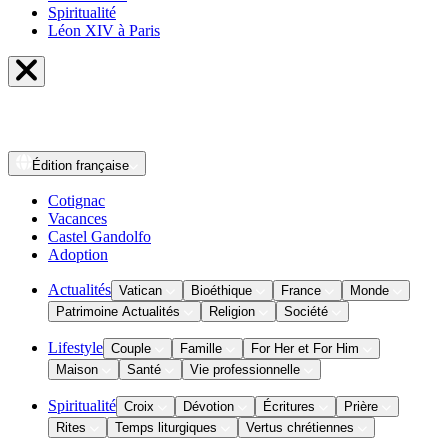
Spiritualité
Léon XIV à Paris
Édition
française
Cotignac
Vacances
Castel Gandolfo
Adoption
Actualités
Vatican
Bioéthique
France
Monde
Patrimoine Actualités
Religion
Société
Lifestyle
Couple
Famille
For Her et For Him
Maison
Santé
Vie professionnelle
Spiritualité
Croix
Dévotion
Écritures
Prière
Rites
Temps liturgiques
Vertus chrétiennes