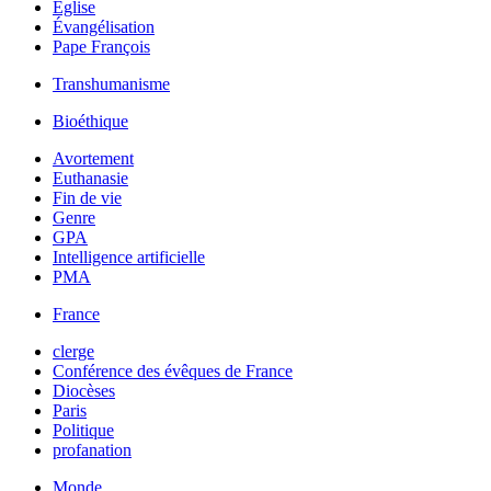
Église
Évangélisation
Pape François
Transhumanisme
Bioéthique
Avortement
Euthanasie
Fin de vie
Genre
GPA
Intelligence artificielle
PMA
France
clerge
Conférence des évêques de France
Diocèses
Paris
Politique
profanation
Monde