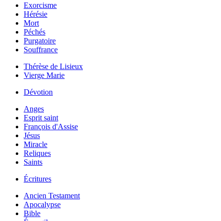
Exorcisme
Hérésie
Mort
Péchés
Purgatoire
Souffrance
Thérèse de Lisieux
Vierge Marie
Dévotion
Anges
Esprit saint
François d'Assise
Jésus
Miracle
Reliques
Saints
Écritures
Ancien Testament
Apocalypse
Bible