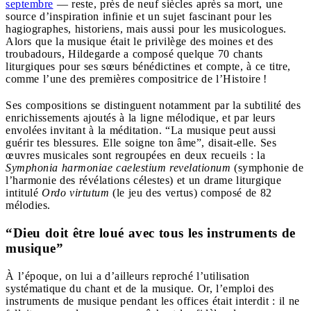
septembre
— reste, près de neuf siècles après sa mort, une
source d’inspiration infinie et un sujet fascinant pour les
hagiographes, historiens, mais aussi pour les musicologues.
Alors que la musique était le privilège des moines et des
troubadours, Hildegarde a composé quelque 70 chants
liturgiques pour ses sœurs bénédictines et compte, à ce titre,
comme l’une des premières compositrice de l’Histoire !
Ses compositions se distinguent notamment par la subtilité des
enrichissements ajoutés à la ligne mélodique, et par leurs
envolées invitant à la méditation. “La musique peut aussi
guérir tes blessures. Elle soigne ton âme”, disait-elle. Ses
œuvres musicales sont regroupées en deux recueils : la
Symphonia harmoniae caelestium revelationum
(symphonie de
l’harmonie des révélations célestes) et un drame liturgique
intitulé
Ordo virtutum
(le jeu des vertus) composé de 82
mélodies.
“Dieu doit être loué avec tous les instruments de
musique”
À l’époque, on lui a d’ailleurs reproché l’utilisation
systématique du chant et de la musique. Or, l’emploi des
instruments de musique pendant les offices était interdit : il ne