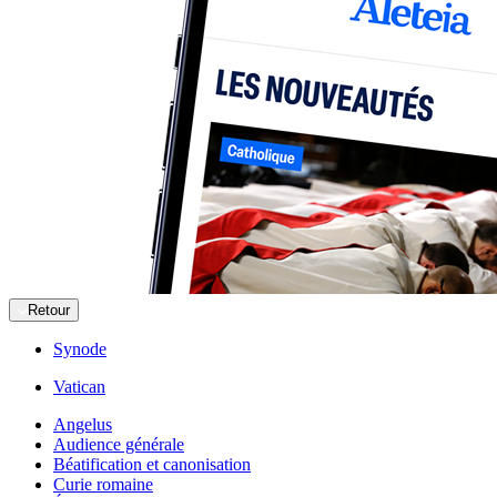
Retour
Synode
Vatican
Angelus
Audience générale
Béatification et canonisation
Curie romaine