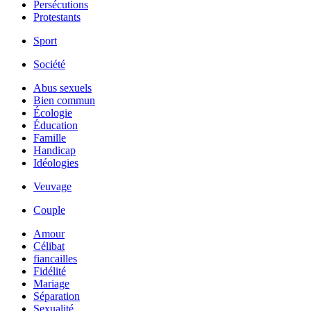
Persécutions
Protestants
Sport
Société
Abus sexuels
Bien commun
Écologie
Éducation
Famille
Handicap
Idéologies
Veuvage
Couple
Amour
Célibat
fiancailles
Fidélité
Mariage
Séparation
Sexualité