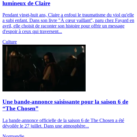
lumineux de Claire
Pendant vingt-huit ans, Claire a enfoui le traumatisme du viol qu'elle
a subi enfant. Dans son livre "À cœur vaillant", paru chez Fayard en
avril, elle choisit de raconter son histoire pour offrir un message
d'espoir à ceux qui traversent...
Culture
Une bande-annonce saisissante pour la saison 6 de
“The Chosen”
La bande-annonce officielle de la saison 6 de The Chosen a été
dévoilée le 27 juillet. Dans une atmosphère...
Normandie