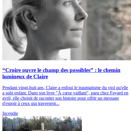
“Croire ouvre le champ des possibles” : le chemin
lumineux de Claire
Pendant vingt-huit ans, Claire a enfoui le traumatisme du viol qu'elle
a subi enfant. Dans son livre "À cœur vaillant", paru chez Fayard en
avril, elle choisit de raconter son histoire pour offrir un message
d'espoir à ceux qui traversent...
Incendie