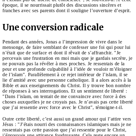
époque, il se nourrissait plutôt des discussions sincères et
franches avec ses parents dont il souligne l’ouverture d’esprit.
Une conversion radicale
Pendant des années, Jonas a l’impression de vivre dans le
mensonge, de faire semblant de confesser une foi qui pour lui
n’était que de surface et dont il rêvait de s’affranchir. "Je
percevais une frustration en moi mais que je gardais secrète, je
ne pouvais pas la révéler à mes proches. Je ressentais de la
peur et une profonde culpabilité à l’idée de vouloir m’éloigner
de l’islam". Parallèlement à ce rejet intérieur de l’islam, il se
lie d’amitié avec une personne catholique. Il a alors accès à la
Bible et aux enseignements du Christ. Il y trouve bon nombre
de réponses à ses interrogations. Et un sentiment de liberté :
"Dans l’islam, on tentait de me convaincre avec force à des
choses auxquelles je ne croyais pas. Je n’avais pas cette liberté
que j’ai ressentie avec force avec le Christ", témoigne-t-il.
Outre cette liberté, c’est aussi un grand amour qui l’attire vers
Jésus : "J’étais nourri des connaissances islamiques mais je ne
ressentais pas cette passion que j’ai ressentie pour le Christ,
j’éprouvais une attirance foudroyante. Cela reste encore un