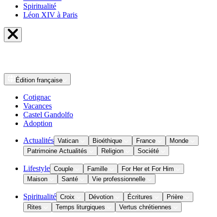
Spiritualité
Léon XIV à Paris
Édition
française
Cotignac
Vacances
Castel Gandolfo
Adoption
Actualités
Vatican
Bioéthique
France
Monde
Patrimoine Actualités
Religion
Société
Lifestyle
Couple
Famille
For Her et For Him
Maison
Santé
Vie professionnelle
Spiritualité
Croix
Dévotion
Écritures
Prière
Rites
Temps liturgiques
Vertus chrétiennes