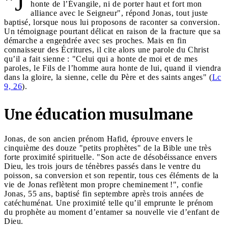
"J
honte de l’Évangile, ni de porter haut et fort mon
alliance avec le Seigneur", répond Jonas, tout juste
baptisé, lorsque nous lui proposons de raconter sa conversion.
Un témoignage pourtant délicat en raison de la fracture que sa
démarche a engendrée avec ses proches. Mais en fin
connaisseur des Écritures, il cite alors une parole du Christ
qu’il a fait sienne : "Celui qui a honte de moi et de mes
paroles, le Fils de l’homme aura honte de lui, quand il viendra
dans la gloire, la sienne, celle du Père et des saints anges" (
Lc
9, 26
).
Une éducation musulmane
Jonas, de son ancien prénom Hafid, éprouve envers le
cinquième des douze "petits prophètes" de la Bible une très
forte proximité spirituelle. "Son acte de désobéissance envers
Dieu, les trois jours de ténèbres passés dans le ventre du
poisson, sa conversion et son repentir, tous ces éléments de la
vie de Jonas reflètent mon propre cheminement !", confie
Jonas, 55 ans, baptisé fin septembre après trois années de
catéchuménat. Une proximité telle qu’il emprunte le prénom
du prophète au moment d’entamer sa nouvelle vie d’enfant de
Dieu.