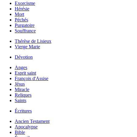
Exorcisme
Hérésie
Mort
Péchés
Purgatoire
Souffrance
Thérèse de Lisieux
Vierge Marie
Dévotion
Anges
Esprit saint
François d'Assise
Jésus
Miracle
Reliques
Saints
Écritures
Ancien Testament
Apocalypse
Bible