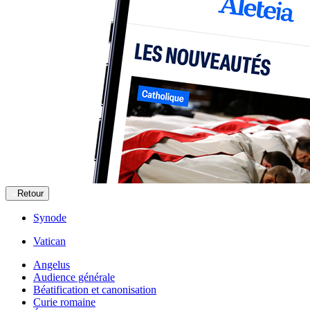
Retour
Synode
Vatican
Angelus
Audience générale
Béatification et canonisation
Curie romaine