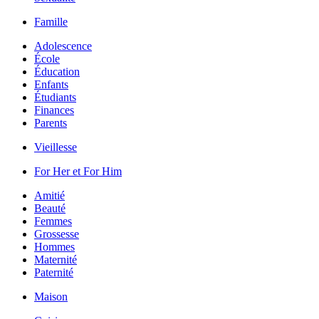
Famille
Adolescence
École
Éducation
Enfants
Étudiants
Finances
Parents
Vieillesse
For Her et For Him
Amitié
Beauté
Femmes
Grossesse
Hommes
Maternité
Paternité
Maison