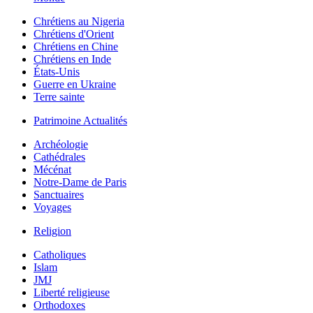
Chrétiens au Nigeria
Chrétiens d'Orient
Chrétiens en Chine
Chrétiens en Inde
États-Unis
Guerre en Ukraine
Terre sainte
Patrimoine Actualités
Archéologie
Cathédrales
Mécénat
Notre-Dame de Paris
Sanctuaires
Voyages
Religion
Catholiques
Islam
JMJ
Liberté religieuse
Orthodoxes