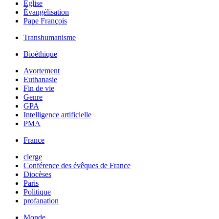
Église
Évangélisation
Pape François
Transhumanisme
Bioéthique
Avortement
Euthanasie
Fin de vie
Genre
GPA
Intelligence artificielle
PMA
France
clerge
Conférence des évêques de France
Diocèses
Paris
Politique
profanation
Monde