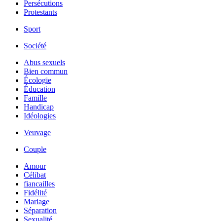
Persécutions
Protestants
Sport
Société
Abus sexuels
Bien commun
Écologie
Éducation
Famille
Handicap
Idéologies
Veuvage
Couple
Amour
Célibat
fiancailles
Fidélité
Mariage
Séparation
Sexualité