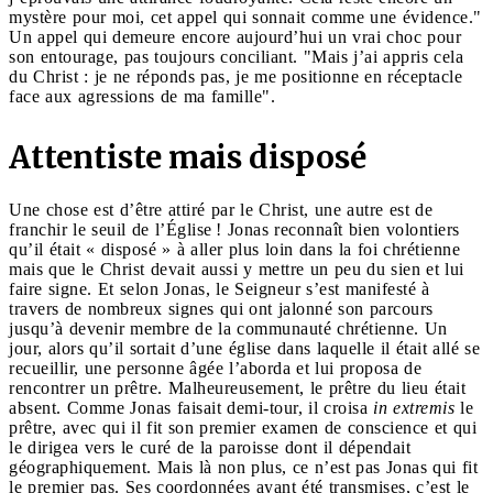
mystère pour moi, cet appel qui sonnait comme une évidence."
Un appel qui demeure encore aujourd’hui un vrai choc pour
son entourage, pas toujours conciliant. "Mais j’ai appris cela
du Christ : je ne réponds pas, je me positionne en réceptacle
face aux agressions de ma famille".
Attentiste mais disposé
Une chose est d’être attiré par le Christ, une autre est de
franchir le seuil de l’Église ! Jonas reconnaît bien volontiers
qu’il était « disposé » à aller plus loin dans la foi chrétienne
mais que le Christ devait aussi y mettre un peu du sien et lui
faire signe. Et selon Jonas, le Seigneur s’est manifesté à
travers de nombreux signes qui ont jalonné son parcours
jusqu’à devenir membre de la communauté chrétienne. Un
jour, alors qu’il sortait d’une église dans laquelle il était allé se
recueillir, une personne âgée l’aborda et lui proposa de
rencontrer un prêtre. Malheureusement, le prêtre du lieu était
absent. Comme Jonas faisait demi-tour, il croisa
in extremis
le
prêtre, avec qui il fit son premier examen de conscience et qui
le dirigea vers le curé de la paroisse dont il dépendait
géographiquement. Mais là non plus, ce n’est pas Jonas qui fit
le premier pas. Ses coordonnées ayant été transmises, c’est le