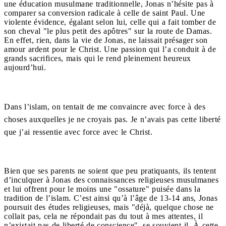
une éducation musulmane traditionnelle, Jonas n’hésite pas à
comparer sa conversion radicale à celle de saint Paul. Une
violente évidence, égalant selon lui, celle qui a fait tomber de
son cheval "le plus petit des apôtres" sur la route de Damas.
En effet, rien, dans la vie de Jonas, ne laissait présager son
amour ardent pour le Christ. Une passion qui l’a conduit à de
grands sacrifices, mais qui le rend pleinement heureux
aujourd’hui.
Dans l’islam, on tentait de me convaincre avec force à des
choses auxquelles je ne croyais pas. Je n’avais pas cette liberté
que j’ai ressentie avec force avec le Christ.
Bien que ses parents ne soient que peu pratiquants, ils tentent
d’inculquer à Jonas des connaissances religieuses musulmanes
et lui offrent pour le moins une "ossature" puisée dans la
tradition de l’islam. C’est ainsi qu’à l’âge de 13-14 ans, Jonas
poursuit des études religieuses, mais "déjà, quelque chose ne
collait pas, cela ne répondait pas du tout à mes attentes, il
n’existait pas de liberté de conscience", se souvient-il. À cette