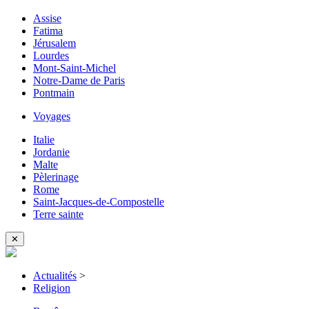
Assise
Fatima
Jérusalem
Lourdes
Mont-Saint-Michel
Notre-Dame de Paris
Pontmain
Voyages
Italie
Jordanie
Malte
Pèlerinage
Rome
Saint-Jacques-de-Compostelle
Terre sainte
✕
Actualités
>
Religion