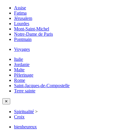
Assise
Fatima
Jérusalem
Lourdes
Mont-Saint-Michel
Notre-Dame de Paris
Pontmain
Voyages
Italie
Jordanie
Malte
Pèlerinage
Rome
Saint-Jacques-de-Compostelle
Terre sainte
✕
Spiritualité
>
Croix
bienheureux