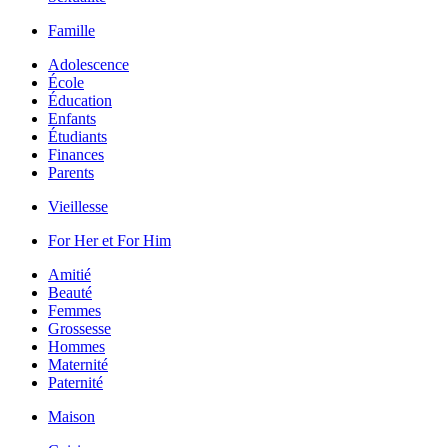
Famille
Adolescence
École
Éducation
Enfants
Étudiants
Finances
Parents
Vieillesse
For Her et For Him
Amitié
Beauté
Femmes
Grossesse
Hommes
Maternité
Paternité
Maison