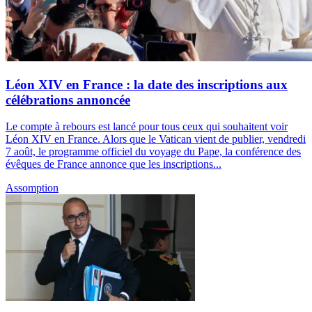
Léon XIV en France : la date des inscriptions aux
célébrations annoncée
Le compte à rebours est lancé pour tous ceux qui souhaitent voir
Léon XIV en France. Alors que le Vatican vient de publier, vendredi
7 août, le programme officiel du voyage du Pape, la conférence des
évêques de France annonce que les inscriptions...
Assomption