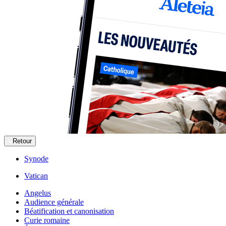
Retour
Synode
Vatican
Angelus
Audience générale
Béatification et canonisation
Curie romaine