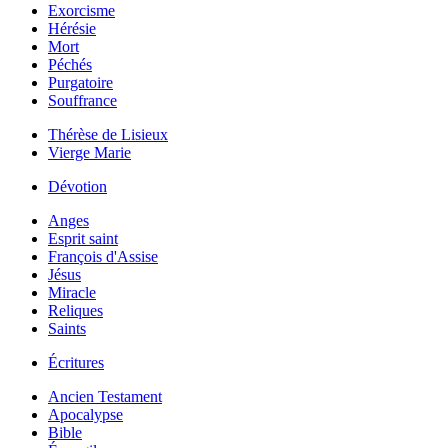
Exorcisme
Hérésie
Mort
Péchés
Purgatoire
Souffrance
Thérèse de Lisieux
Vierge Marie
Dévotion
Anges
Esprit saint
François d'Assise
Jésus
Miracle
Reliques
Saints
Écritures
Ancien Testament
Apocalypse
Bible