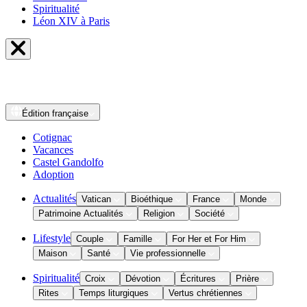
Spiritualité
Léon XIV à Paris
Édition
française
Cotignac
Vacances
Castel Gandolfo
Adoption
Actualités
Vatican
Bioéthique
France
Monde
Patrimoine Actualités
Religion
Société
Lifestyle
Couple
Famille
For Her et For Him
Maison
Santé
Vie professionnelle
Spiritualité
Croix
Dévotion
Écritures
Prière
Rites
Temps liturgiques
Vertus chrétiennes