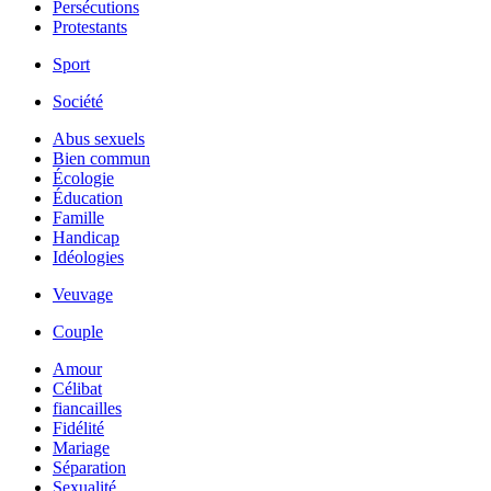
Persécutions
Protestants
Sport
Société
Abus sexuels
Bien commun
Écologie
Éducation
Famille
Handicap
Idéologies
Veuvage
Couple
Amour
Célibat
fiancailles
Fidélité
Mariage
Séparation
Sexualité