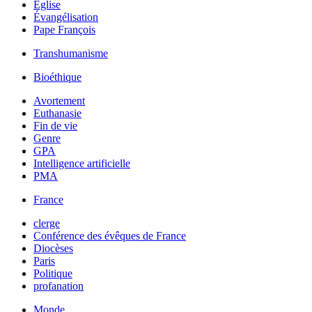
Église
Évangélisation
Pape François
Transhumanisme
Bioéthique
Avortement
Euthanasie
Fin de vie
Genre
GPA
Intelligence artificielle
PMA
France
clerge
Conférence des évêques de France
Diocèses
Paris
Politique
profanation
Monde