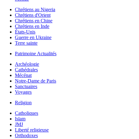
Chrétiens au Nigeria
Chrétiens d'Orient
Chrétiens en Chine
Chrétiens en Inde
États-Unis
Guerre en Ukraine
Terre sainte
Patrimoine Actualités
Archéologie
Cathédrales
Mécénat
Notre-Dame de Paris
Sanctuaires
Voyages
Religion
Catholiques
Islam
JMJ
Liberté religieuse
Orthodoxes