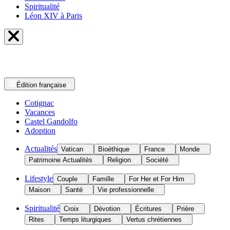
Spiritualité
Léon XIV à Paris
Édition
française
Cotignac
Vacances
Castel Gandolfo
Adoption
Actualités
Vatican
Bioéthique
France
Monde
Patrimoine Actualités
Religion
Société
Lifestyle
Couple
Famille
For Her et For Him
Maison
Santé
Vie professionnelle
Spiritualité
Croix
Dévotion
Écritures
Prière
Rites
Temps liturgiques
Vertus chrétiennes