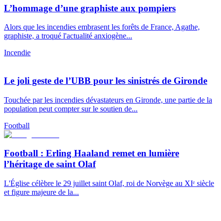
L’hommage d’une graphiste aux pompiers
Alors que les incendies embrasent les forêts de France, Agathe,
graphiste, a troqué l'actualité anxiogène...
Incendie
Le joli geste de l’UBB pour les sinistrés de Gironde
Touchée par les incendies dévastateurs en Gironde, une partie de la
population peut compter sur le soutien de...
Football
Football : Erling Haaland remet en lumière
l’héritage de saint Olaf
L'Église célèbre le 29 juillet saint Olaf, roi de Norvège au XIᵉ siècle
et figure majeure de la...