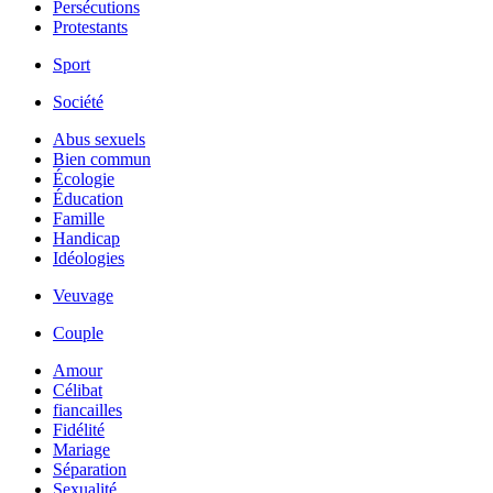
Persécutions
Protestants
Sport
Société
Abus sexuels
Bien commun
Écologie
Éducation
Famille
Handicap
Idéologies
Veuvage
Couple
Amour
Célibat
fiancailles
Fidélité
Mariage
Séparation
Sexualité