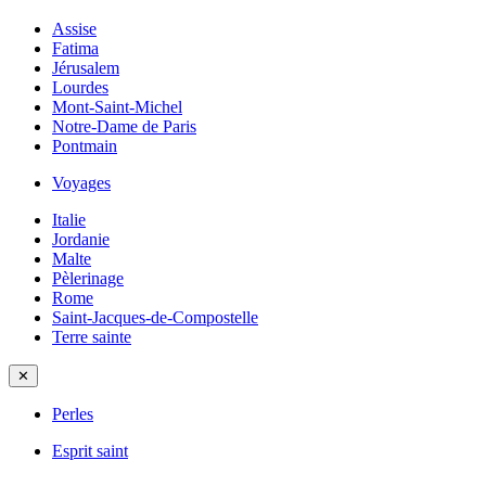
Assise
Fatima
Jérusalem
Lourdes
Mont-Saint-Michel
Notre-Dame de Paris
Pontmain
Voyages
Italie
Jordanie
Malte
Pèlerinage
Rome
Saint-Jacques-de-Compostelle
Terre sainte
✕
Perles
Esprit saint