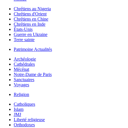
Chrétiens au Nigeria
Chrétiens d'Orient
Chrétiens en Chine
Chrétiens en Inde
États-Unis
Guerre en Ukraine
Terre sainte
Patrimoine Actualités
Archéologie
Cathédrales
Mécénat
Notre-Dame de Paris
Sanctuaires
Voyages
Religion
Catholiques
Islam
JMJ
Liberté religieuse
Orthodoxes