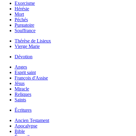
Exorcisme
Hérésie
Mort
Péchés
Purgatoire
Souffrance
Thérèse de Lisieux
Vierge Marie
Dévotion
Anges
Esprit saint
François d'Assise
Jésus
Miracle
Reliques
Saints
Écritures
Ancien Testament
Apocalypse
Bible