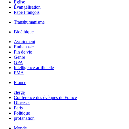
Église
Évangélisation
Pape François
Transhumanisme
Bioéthique
Avortement
Euthanasie
Fin de vie
Genre
GPA
Intelligence artificielle
PMA
France
clerge
Conférence des évêques de France
Diocèses
Paris
Politique
profanation
Monde