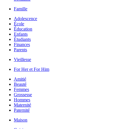
Famille
Adolescence
École
Éducation
Enfants
Étudiants
Finances
Parents
Vieillesse
For Her et For Him
Amitié
Beauté
Femmes
Grossesse
Hommes
Maternité
Paternité
Maison