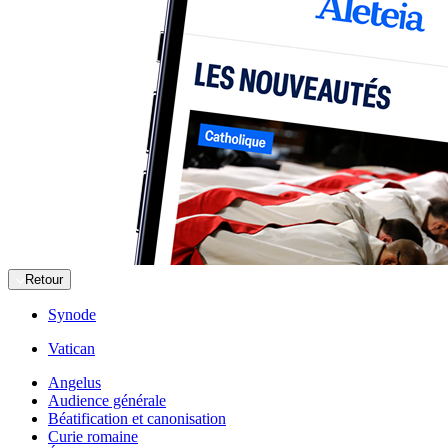
Retour
Synode
Vatican
Angelus
Audience générale
Béatification et canonisation
Curie romaine