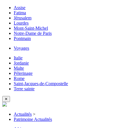
Assise
Fatima
Jérusalem
Lourdes
Mont-Saint-Michel
Notre-Dame de Paris
Pontmain
Voyages
Italie
Jordanie
Malte
Pèlerinage
Rome
Saint-Jacques-de-Compostelle
Terre sainte
✕
Actualités
>
Patrimoine Actualités