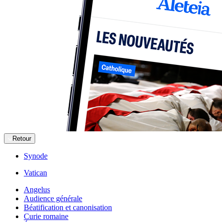
Retour
Synode
Vatican
Angelus
Audience générale
Béatification et canonisation
Curie romaine