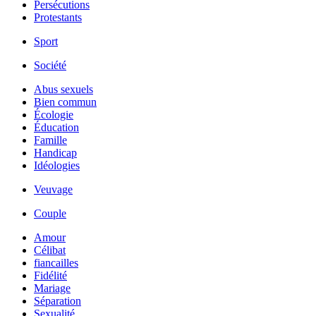
Persécutions
Protestants
Sport
Société
Abus sexuels
Bien commun
Écologie
Éducation
Famille
Handicap
Idéologies
Veuvage
Couple
Amour
Célibat
fiancailles
Fidélité
Mariage
Séparation
Sexualité