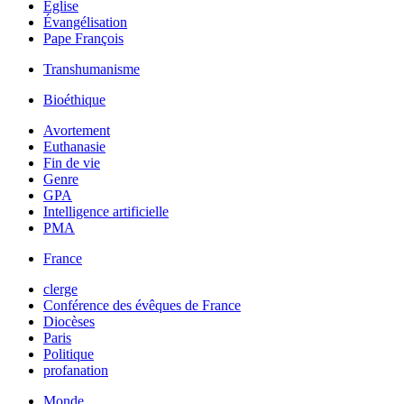
Église
Évangélisation
Pape François
Transhumanisme
Bioéthique
Avortement
Euthanasie
Fin de vie
Genre
GPA
Intelligence artificielle
PMA
France
clerge
Conférence des évêques de France
Diocèses
Paris
Politique
profanation
Monde