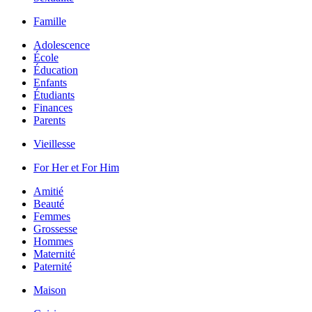
Famille
Adolescence
École
Éducation
Enfants
Étudiants
Finances
Parents
Vieillesse
For Her et For Him
Amitié
Beauté
Femmes
Grossesse
Hommes
Maternité
Paternité
Maison