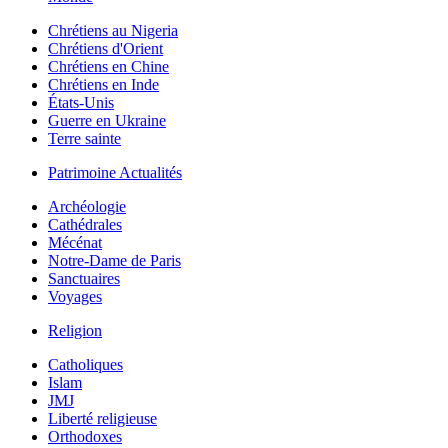
Chrétiens au Nigeria
Chrétiens d'Orient
Chrétiens en Chine
Chrétiens en Inde
États-Unis
Guerre en Ukraine
Terre sainte
Patrimoine Actualités
Archéologie
Cathédrales
Mécénat
Notre-Dame de Paris
Sanctuaires
Voyages
Religion
Catholiques
Islam
JMJ
Liberté religieuse
Orthodoxes