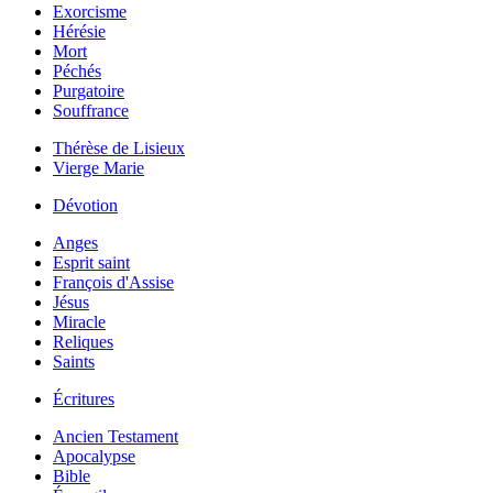
Exorcisme
Hérésie
Mort
Péchés
Purgatoire
Souffrance
Thérèse de Lisieux
Vierge Marie
Dévotion
Anges
Esprit saint
François d'Assise
Jésus
Miracle
Reliques
Saints
Écritures
Ancien Testament
Apocalypse
Bible