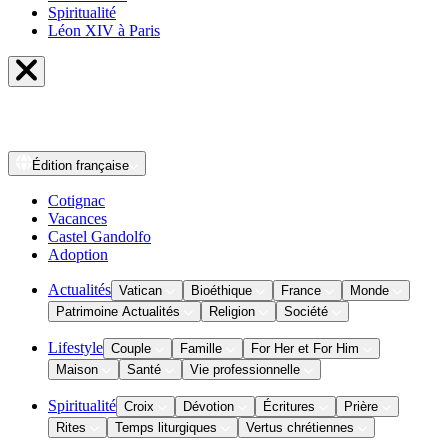
Spiritualité
Léon XIV à Paris
Édition
française
Cotignac
Vacances
Castel Gandolfo
Adoption
Actualités
Vatican
Bioéthique
France
Monde
Patrimoine Actualités
Religion
Société
Lifestyle
Couple
Famille
For Her et For Him
Maison
Santé
Vie professionnelle
Spiritualité
Croix
Dévotion
Écritures
Prière
Rites
Temps liturgiques
Vertus chrétiennes