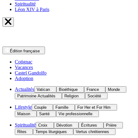
Spiritualité
Léon XIV à Paris
Édition
française
Cotignac
Vacances
Castel Gandolfo
Adoption
Actualités
Vatican
Bioéthique
France
Monde
Patrimoine Actualités
Religion
Société
Lifestyle
Couple
Famille
For Her et For Him
Maison
Santé
Vie professionnelle
Spiritualité
Croix
Dévotion
Écritures
Prière
Rites
Temps liturgiques
Vertus chrétiennes