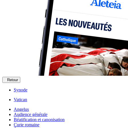
Retour
Synode
Vatican
Angelus
Audience générale
Béatification et canonisation
Curie romaine