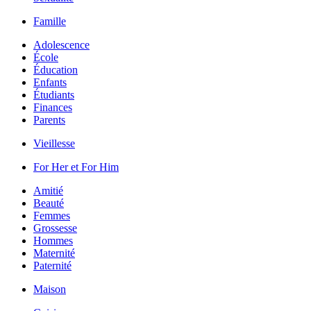
Famille
Adolescence
École
Éducation
Enfants
Étudiants
Finances
Parents
Vieillesse
For Her et For Him
Amitié
Beauté
Femmes
Grossesse
Hommes
Maternité
Paternité
Maison