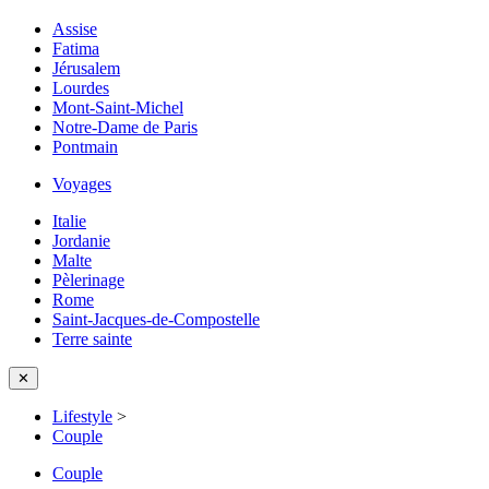
Assise
Fatima
Jérusalem
Lourdes
Mont-Saint-Michel
Notre-Dame de Paris
Pontmain
Voyages
Italie
Jordanie
Malte
Pèlerinage
Rome
Saint-Jacques-de-Compostelle
Terre sainte
✕
Lifestyle
>
Couple
Couple