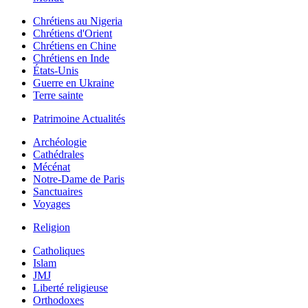
Chrétiens au Nigeria
Chrétiens d'Orient
Chrétiens en Chine
Chrétiens en Inde
États-Unis
Guerre en Ukraine
Terre sainte
Patrimoine Actualités
Archéologie
Cathédrales
Mécénat
Notre-Dame de Paris
Sanctuaires
Voyages
Religion
Catholiques
Islam
JMJ
Liberté religieuse
Orthodoxes