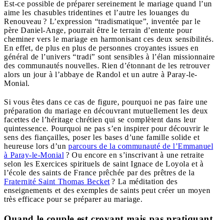
Est-ce possible de préparer sereinement le mariage quand l’un
aime les chasubles tridentines et l’autre les louanges du
Renouveau ? L’expression “tra­dis­ma­tique”, inventée par le
père Daniel-Ange, pourrait être le terrain d’entente pour
cheminer vers le mariage en harmonisant ces deux sensibilités.
En effet, de plus en plus de personnes croyantes issues en
général de l’univers “tradi” sont sensibles à l’élan missionnaire
des communautés nouvelles. Rien d’étonnant de les retrouver
alors un jour à l’abbaye de Randol et un autre à Paray-le-
Monial.
Si vous êtes dans ce cas de figure, pourquoi ne pas faire une
préparation du mariage en découvrant mutuellement les deux
facettes de l’héritage chrétien qui se complètent dans leur
quintessence. Pourquoi ne pas s’en inspirer pour découvrir le
sens des fiançailles, poser les bases d’une famille solide et
heureuse lors d’un
parcours de la communauté de l’Emmanuel
à Paray-le-Monial
? Ou encore en s’inscrivant à une retraite
selon les Exercices spirituels de saint Ignace de Loyola et à
l’école des saints de France prêchée par des prêtres de la
Fraternité Saint Thomas Becket
? La méditation des
enseignements et des exemples de saints peut créer un moyen
très efficace pour se préparer au mariage.
Quand le couple est croyant mais pas pratiquant