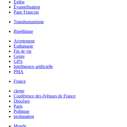
Église
Évangélisation
Pape François
Transhumanisme
Bioéthique
Avortement
Euthanasie
Fin de vie
Genre
GPA
Intelligence artificielle
PMA
France
clerge
Conférence des évêques de France
Diocèses
Paris
Politique
profanation
Monde