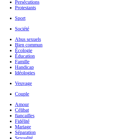
Persécutions
Protestants
Sport
Société
Abus sexuels
Bien commun
Écologie
Éducation
Famille
Handicap
Idéologies
Veuvage
Couple
Amour
Célibat
fiancailles
Fidélité
Mariage
Séparation
Sexualité