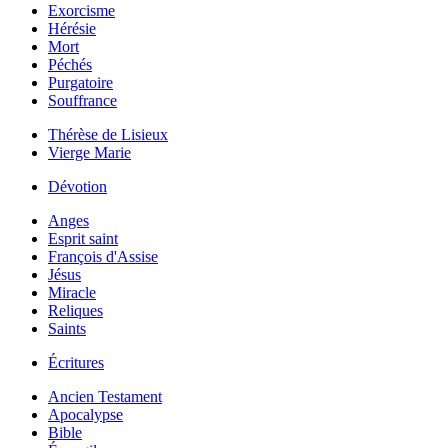
Exorcisme
Hérésie
Mort
Péchés
Purgatoire
Souffrance
Thérèse de Lisieux
Vierge Marie
Dévotion
Anges
Esprit saint
François d'Assise
Jésus
Miracle
Reliques
Saints
Écritures
Ancien Testament
Apocalypse
Bible