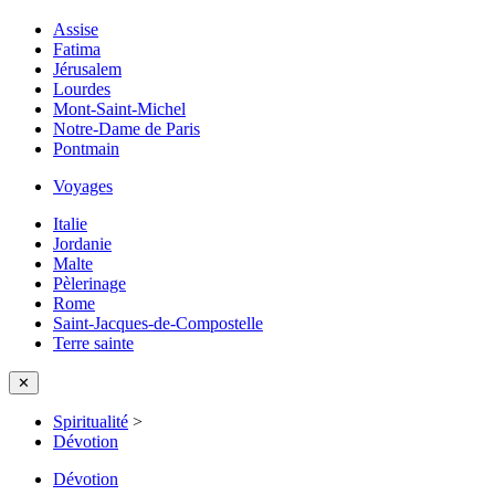
Assise
Fatima
Jérusalem
Lourdes
Mont-Saint-Michel
Notre-Dame de Paris
Pontmain
Voyages
Italie
Jordanie
Malte
Pèlerinage
Rome
Saint-Jacques-de-Compostelle
Terre sainte
✕
Spiritualité
>
Dévotion
Dévotion