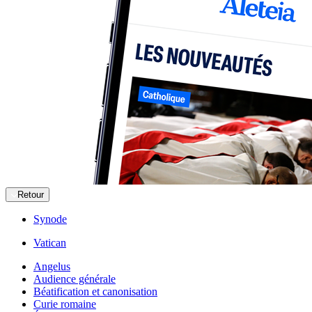
Retour
Synode
Vatican
Angelus
Audience générale
Béatification et canonisation
Curie romaine