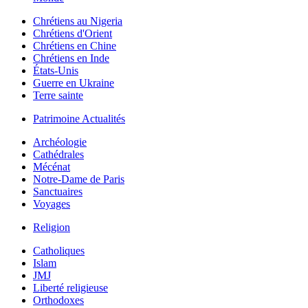
Chrétiens au Nigeria
Chrétiens d'Orient
Chrétiens en Chine
Chrétiens en Inde
États-Unis
Guerre en Ukraine
Terre sainte
Patrimoine Actualités
Archéologie
Cathédrales
Mécénat
Notre-Dame de Paris
Sanctuaires
Voyages
Religion
Catholiques
Islam
JMJ
Liberté religieuse
Orthodoxes