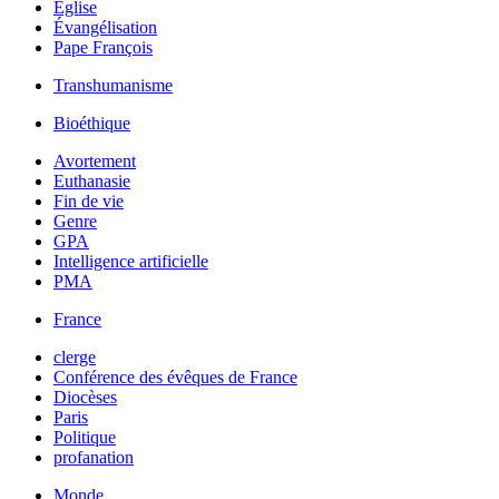
Église
Évangélisation
Pape François
Transhumanisme
Bioéthique
Avortement
Euthanasie
Fin de vie
Genre
GPA
Intelligence artificielle
PMA
France
clerge
Conférence des évêques de France
Diocèses
Paris
Politique
profanation
Monde