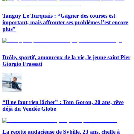
Tanguy Le Turquais : “Gagner des courses est
important, mais affronter ses problèmes l’est encore
plus”
Drôle, sportif, amoureux de la vie, le jeune saint Pier
Giorgio Frassati
“Il ne faut rien lâcher” : Tom Goron, 20 ans, rêve
déjà du Vendée Globe
La recette audacieuse de Sybille, 23 ans, cheffe à