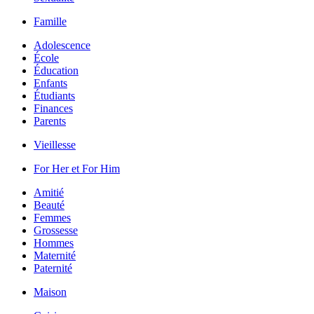
Famille
Adolescence
École
Éducation
Enfants
Étudiants
Finances
Parents
Vieillesse
For Her et For Him
Amitié
Beauté
Femmes
Grossesse
Hommes
Maternité
Paternité
Maison