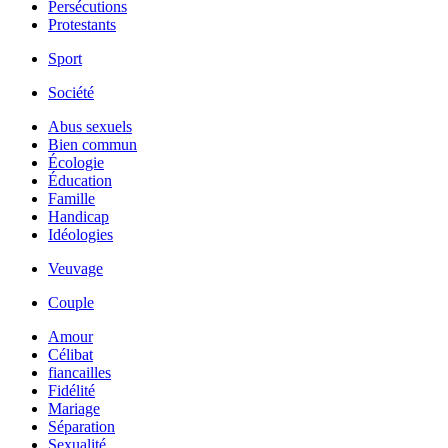
Persécutions
Protestants
Sport
Société
Abus sexuels
Bien commun
Écologie
Éducation
Famille
Handicap
Idéologies
Veuvage
Couple
Amour
Célibat
fiancailles
Fidélité
Mariage
Séparation
Sexualité