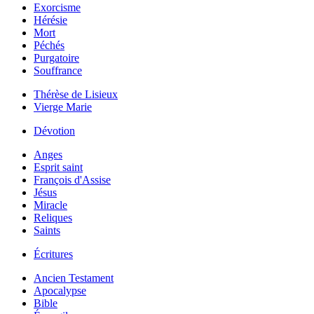
Exorcisme
Hérésie
Mort
Péchés
Purgatoire
Souffrance
Thérèse de Lisieux
Vierge Marie
Dévotion
Anges
Esprit saint
François d'Assise
Jésus
Miracle
Reliques
Saints
Écritures
Ancien Testament
Apocalypse
Bible