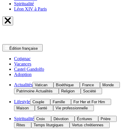
Spiritualité
Léon XIV à Paris
Édition
française
Cotignac
Vacances
Castel Gandolfo
Adoption
Actualités
Vatican
Bioéthique
France
Monde
Patrimoine Actualités
Religion
Société
Lifestyle
Couple
Famille
For Her et For Him
Maison
Santé
Vie professionnelle
Spiritualité
Croix
Dévotion
Écritures
Prière
Rites
Temps liturgiques
Vertus chrétiennes