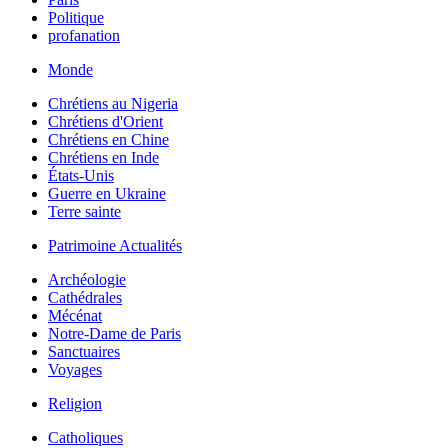
Politique
profanation
Monde
Chrétiens au Nigeria
Chrétiens d'Orient
Chrétiens en Chine
Chrétiens en Inde
États-Unis
Guerre en Ukraine
Terre sainte
Patrimoine Actualités
Archéologie
Cathédrales
Mécénat
Notre-Dame de Paris
Sanctuaires
Voyages
Religion
Catholiques