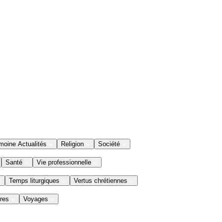
moine Actualités
Religion
Société
Santé
Vie professionnelle
Temps liturgiques
Vertus chrétiennes
res
Voyages