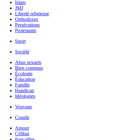
Islam
JMJ
Liberté religieuse
Orthodoxes
Persécutions
Protestants
Sport
Société
Abus sexuels
Bien commun
Écologie
Éducation
Famille
Handicap
Idéologies
Veuvage
Couple
Amour
Célibat
fiancailles