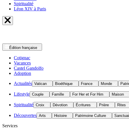
Spiritualité
Léon XIV à Paris
Édition
française
Cotignac
Vacances
Castel Gandolfo
Adoption
Actualités
Vatican
Bioéthique
France
Monde
Patri
Lifestyle
Couple
Famille
For Her et For Him
Maison
Spiritualité
Croix
Dévotion
Écritures
Prière
Rites
Découvertes
Arts
Histoire
Patrimoine Culture
Sanctuai
Services