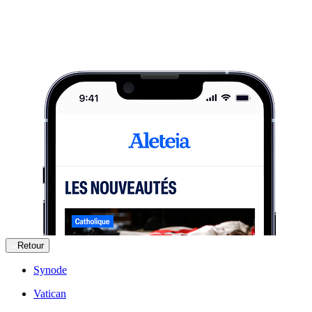
Retour
Synode
Vatican