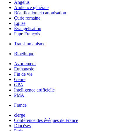
Angelus
Audience générale
Béatification et canonisation
Curie romaine
Église
Évangélisation
Pape François
Transhumanisme
Bioéthique
Avortement
Euthanasie
Fin de vie
Genre
GPA
Intelligence artificielle
PMA
France
clerge
Conférence des évêques de France
Diocèses
Paris