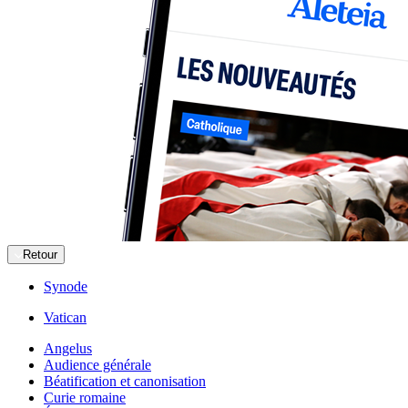
Retour
Synode
Vatican
Angelus
Audience générale
Béatification et canonisation
Curie romaine