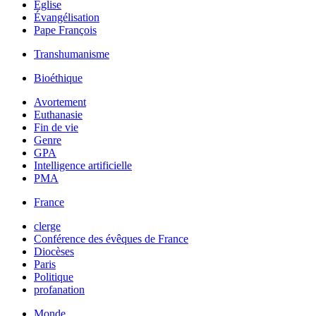
Église
Évangélisation
Pape François
Transhumanisme
Bioéthique
Avortement
Euthanasie
Fin de vie
Genre
GPA
Intelligence artificielle
PMA
France
clerge
Conférence des évêques de France
Diocèses
Paris
Politique
profanation
Monde