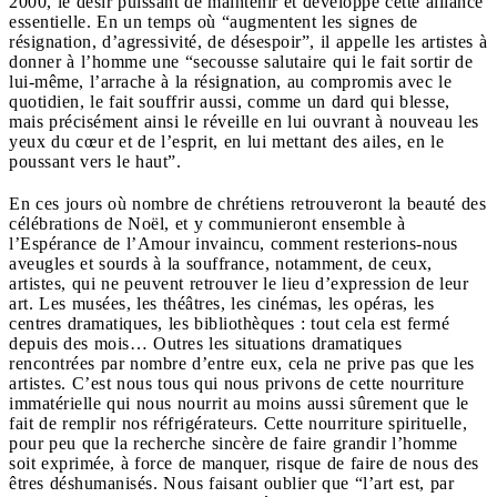
2000, le désir puissant de maintenir et développe cette alliance
essentielle. En un temps où “augmentent les signes de
résignation, d’agressivité, de désespoir”, il appelle les artistes à
donner à l’homme une “secousse salutaire qui le fait sortir de
lui-même, l’arrache à la résignation, au compromis avec le
quotidien, le fait souffrir aussi, comme un dard qui blesse,
mais précisément ainsi le réveille en lui ouvrant à nouveau les
yeux du cœur et de l’esprit, en lui mettant des ailes, en
le
poussant vers le haut”.
En ces jours où nombre de chrétiens retrouveront la beauté des
célébrations de Noël, et y communieront ensemble à
l’Espérance de l’Amour invaincu, comment resterions-nous
aveugles et sourds à la souffrance, notamment, de ceux,
artistes, qui ne peuvent retrouver le lieu d’expression de leur
art. Les musées, les théâtres, les cinémas, les opéras, les
centres dramatiques, les bibliothèques : tout cela est fermé
depuis des mois… Outres les situations dramatiques
rencontrées par nombre d’entre eux, cela ne prive pas que les
artistes. C’est nous tous qui nous privons de cette nourriture
immatérielle qui nous nourrit au moins aussi sûrement que le
fait de remplir nos réfrigérateurs. Cette nourriture spirituelle,
pour peu que la recherche sincère de faire grandir l’homme
soit exprimée, à force de manquer, risque de faire de nous des
êtres déshumanisés. Nous faisant oublier que “l’art est, par