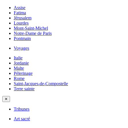
Assise
Fatima
Jérusalem
Lourdes
Mont-Saint-Michel
Notre-Dame de Paris
Pontmain
Voyages
Italie
Jordanie
Malte
Pèlerinage
Rome
Saint-Jacques-de-Compostelle
Terre sainte
✕
Tribunes
Art sacré