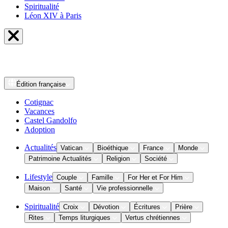
Spiritualité
Léon XIV à Paris
Édition
française
Cotignac
Vacances
Castel Gandolfo
Adoption
Actualités
Vatican
Bioéthique
France
Monde
Patrimoine Actualités
Religion
Société
Lifestyle
Couple
Famille
For Her et For Him
Maison
Santé
Vie professionnelle
Spiritualité
Croix
Dévotion
Écritures
Prière
Rites
Temps liturgiques
Vertus chrétiennes