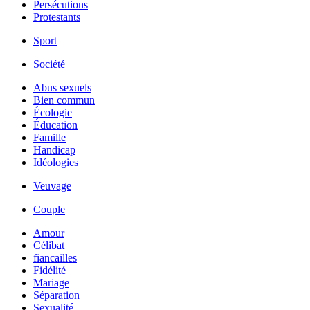
Persécutions
Protestants
Sport
Société
Abus sexuels
Bien commun
Écologie
Éducation
Famille
Handicap
Idéologies
Veuvage
Couple
Amour
Célibat
fiancailles
Fidélité
Mariage
Séparation
Sexualité