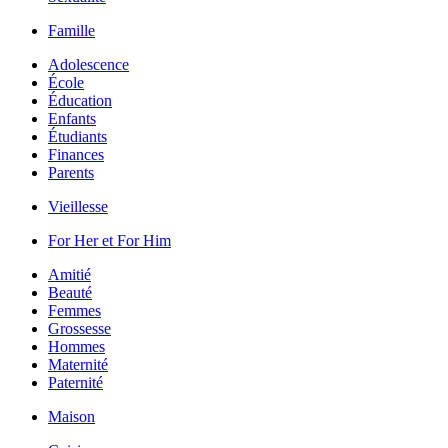
Famille
Adolescence
École
Éducation
Enfants
Étudiants
Finances
Parents
Vieillesse
For Her et For Him
Amitié
Beauté
Femmes
Grossesse
Hommes
Maternité
Paternité
Maison