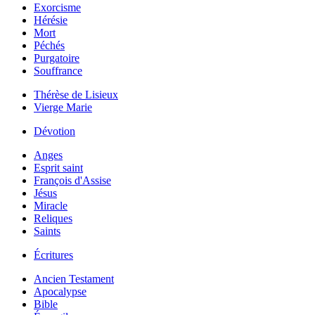
Exorcisme
Hérésie
Mort
Péchés
Purgatoire
Souffrance
Thérèse de Lisieux
Vierge Marie
Dévotion
Anges
Esprit saint
François d'Assise
Jésus
Miracle
Reliques
Saints
Écritures
Ancien Testament
Apocalypse
Bible