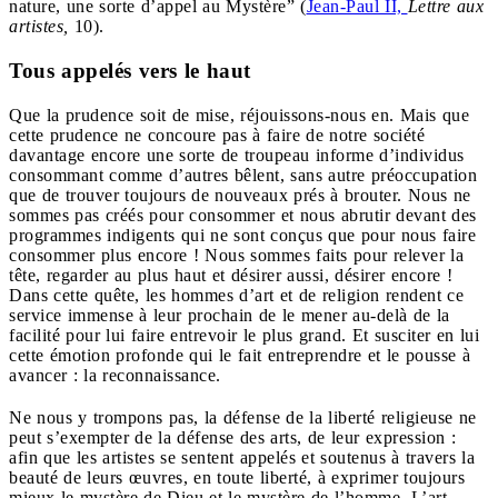
nature, une sorte d’appel au Mystère” (
Jean-Paul II,
Lettre aux
artistes,
10).
Tous appelés vers le haut
Que la prudence soit de mise, réjouissons-nous en. Mais que
cette prudence ne concoure pas à faire de notre société
davantage encore une sorte de troupeau informe d’individus
consommant comme d’autres bêlent, sans autre préoccupation
que de trouver toujours de nouveaux prés à brouter. Nous ne
sommes pas créés pour consommer et nous abrutir devant des
programmes indigents qui ne sont conçus que pour nous faire
consommer plus encore ! Nous sommes faits pour relever la
tête, regarder au plus haut et désirer aussi, désirer encore !
Dans cette quête, les hommes d’art et de religion rendent ce
service immense à leur prochain de le mener au-delà de la
facilité pour lui faire entrevoir le plus grand. Et susciter en lui
cette émotion profonde qui le fait entreprendre et le pousse à
avancer : la reconnaissance.
Ne nous y trompons pas, la défense de la liberté religieuse ne
peut s’exempter de la défense des arts, de leur expression :
afin que les artistes se sentent appelés et soutenus à travers la
beauté de leurs œuvres, en toute liberté, à exprimer toujours
mieux le mystère de Dieu et le mystère de l’homme. L’art