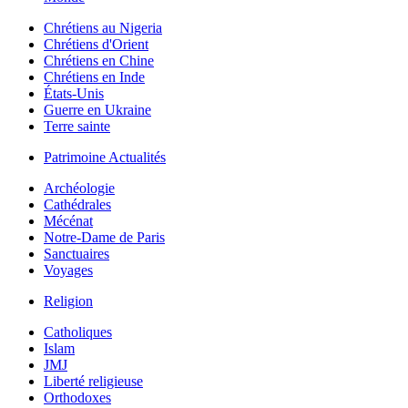
Chrétiens au Nigeria
Chrétiens d'Orient
Chrétiens en Chine
Chrétiens en Inde
États-Unis
Guerre en Ukraine
Terre sainte
Patrimoine Actualités
Archéologie
Cathédrales
Mécénat
Notre-Dame de Paris
Sanctuaires
Voyages
Religion
Catholiques
Islam
JMJ
Liberté religieuse
Orthodoxes