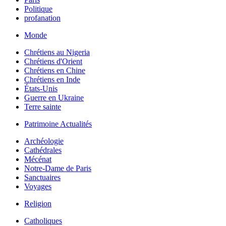
Politique
profanation
Monde
Chrétiens au Nigeria
Chrétiens d'Orient
Chrétiens en Chine
Chrétiens en Inde
États-Unis
Guerre en Ukraine
Terre sainte
Patrimoine Actualités
Archéologie
Cathédrales
Mécénat
Notre-Dame de Paris
Sanctuaires
Voyages
Religion
Catholiques