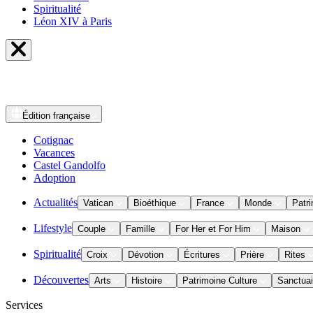
Spiritualité
Léon XIV à Paris
Édition
française
Cotignac
Vacances
Castel Gandolfo
Adoption
Actualités
Vatican
Bioéthique
France
Monde
Patri
Lifestyle
Couple
Famille
For Her et For Him
Maison
Spiritualité
Croix
Dévotion
Écritures
Prière
Rites
Découvertes
Arts
Histoire
Patrimoine Culture
Sanctuai
Services