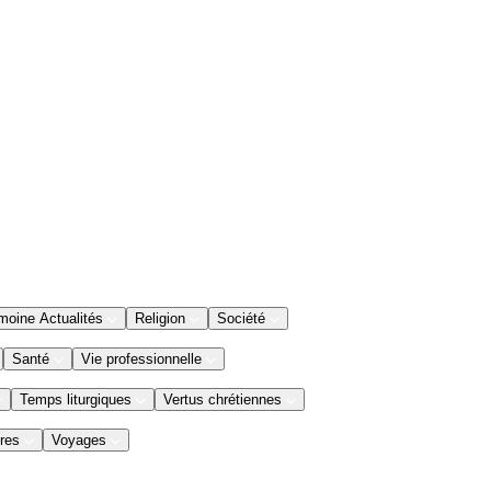
moine Actualités
Religion
Société
Santé
Vie professionnelle
Temps liturgiques
Vertus chrétiennes
res
Voyages