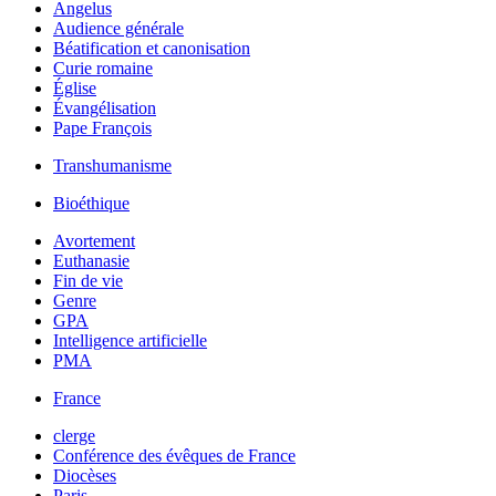
Angelus
Audience générale
Béatification et canonisation
Curie romaine
Église
Évangélisation
Pape François
Transhumanisme
Bioéthique
Avortement
Euthanasie
Fin de vie
Genre
GPA
Intelligence artificielle
PMA
France
clerge
Conférence des évêques de France
Diocèses
Paris