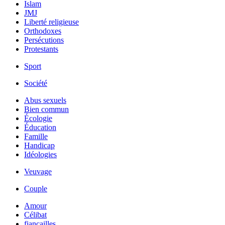
Islam
JMJ
Liberté religieuse
Orthodoxes
Persécutions
Protestants
Sport
Société
Abus sexuels
Bien commun
Écologie
Éducation
Famille
Handicap
Idéologies
Veuvage
Couple
Amour
Célibat
fiancailles