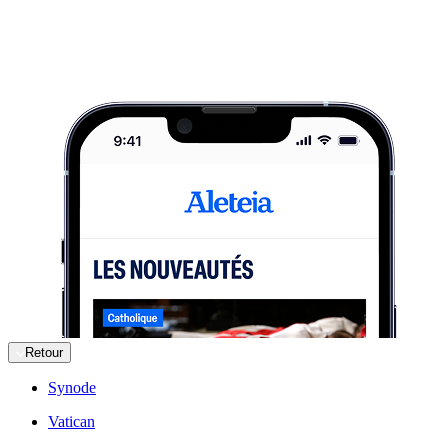
Retour
Synode
Vatican